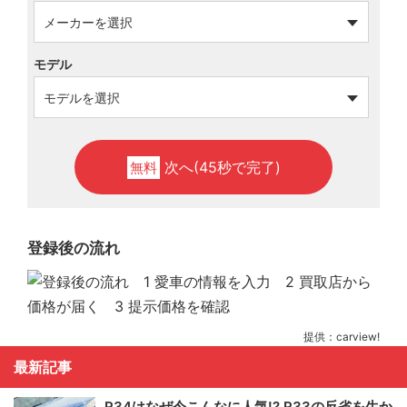
モデル
次へ(45秒で完了)
無料
登録後の流れ
提供：carview!
最新記事
R34はなぜ今こんなに人気!? R33の反省を生か