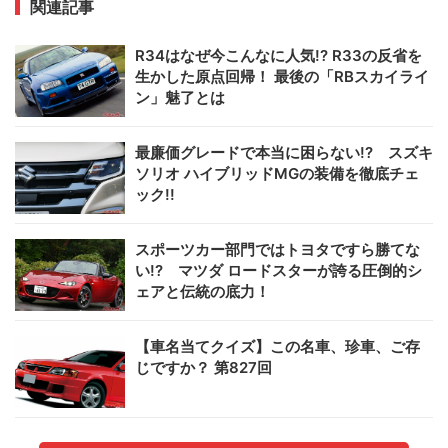
関連記事
R34はなぜ今こんなに人気!? R33の反省を
生かした原点回帰！ 最後の「RBスカイライ
ン」魅了とは
最廉価グレードで本当に困らない!? スズキ
ソリオ ハイブリッドMGの装備を徹底チェ
ック!!
スポーツカー部門ではトヨタですら勝てな
い!? マツダ ロードスターが誇る圧倒的シ
ェアと伝統の底力！
【車名当てクイズ】この名車、珍車、ご存
じですか？ 第827回