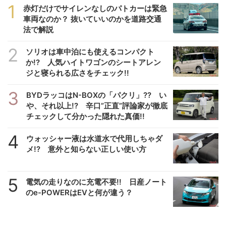
1
赤灯だけでサイレンなしのパトカーは緊急
車両なのか？ 抜いていいのかを道路交通
法で解説
2
ソリオは車中泊にも使えるコンパクト
か!? 人気ハイトワゴンのシートアレン
ジと寝られる広さをチェック!!
3
BYDラッコはN-BOXの「パクリ」?? い
や、それ以上!? 辛口”正直”評論家が徹底
チェックして分かった隠れた真価!!
4
ウォッシャー液は水道水で代用しちゃダ
メ!? 意外と知らない正しい使い方
5
電気の走りなのに充電不要!! 日産ノート
のe-POWERはEVと何が違う？