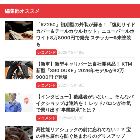
編集部オススメ
「RZ250」初期型の外装が蘇る！「復刻サイド
カバー＆テールカウルセット」ニューパールホ
ワイト8万8000円で発売 ステッカー&未塗装
も
レコメンド
2025年5月18日
【新車】新型キャリパーは自社開発品！ KTM
新型「390 DUKE」2026年モデルが82万
9000円で登場
レコメンド
2025年5月18日
【インタビュー】後継者がいない…。そんなバ
イクショップは連絡を！ レッドバロンが本気
で乗り出す“事業継承”とは？
レコメンド
2025年5月18日
高性能リアショックの前に忘れてない！？ 宝
の持ち腐れを防ぐ足まわりのグリスアップ