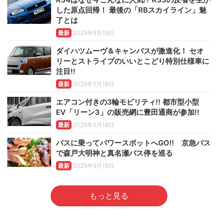
した原点回帰！ 最後の「RBスカイライン」魅
了とは
最新
2025年5月18日
ダイハツムーヴ＆キャンバスが激進化！ セオ
リーとストライプのいいとこどり特別仕様車に
注目!!
最新
2025年5月18日
エアコン付きの3輪モビリティ!! 都市型小型
EV「リーン3」の販売網に豊田通商が参加!!
最新
2025年5月18日
バスに乗ってパワースポットへGO!! 京急バス
で森戸大明神と真名瀬バス停を巡る
最新
2025年5月18日
もっと見る