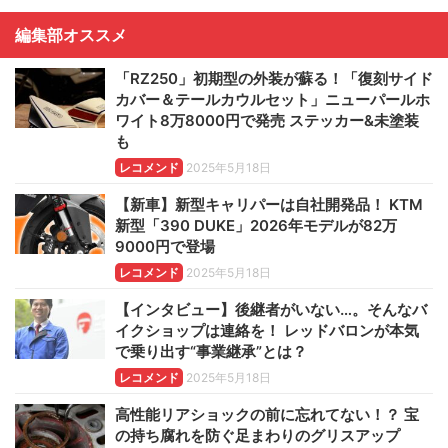
編集部オススメ
「RZ250」初期型の外装が蘇る！「復刻サイド
カバー＆テールカウルセット」ニューパールホ
ワイト8万8000円で発売 ステッカー&未塗装
も
レコメンド
2025年5月18日
【新車】新型キャリパーは自社開発品！ KTM
新型「390 DUKE」2026年モデルが82万
9000円で登場
レコメンド
2025年5月18日
【インタビュー】後継者がいない…。そんなバ
イクショップは連絡を！ レッドバロンが本気
で乗り出す“事業継承”とは？
レコメンド
2025年5月18日
高性能リアショックの前に忘れてない！？ 宝
の持ち腐れを防ぐ足まわりのグリスアップ