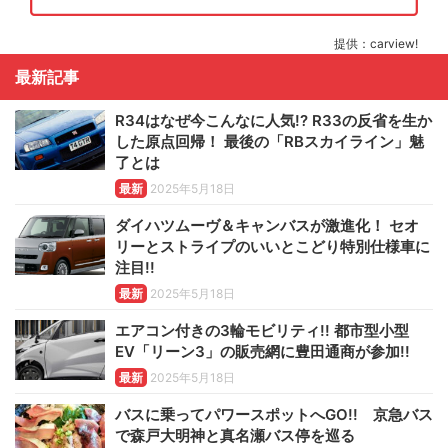
提供：carview!
最新記事
R34はなぜ今こんなに人気!? R33の反省を生か
した原点回帰！ 最後の「RBスカイライン」魅
了とは
最新
2025年5月18日
ダイハツムーヴ＆キャンバスが激進化！ セオ
リーとストライプのいいとこどり特別仕様車に
注目!!
最新
2025年5月18日
エアコン付きの3輪モビリティ!! 都市型小型
EV「リーン3」の販売網に豊田通商が参加!!
最新
2025年5月18日
バスに乗ってパワースポットへGO!! 京急バス
で森戸大明神と真名瀬バス停を巡る