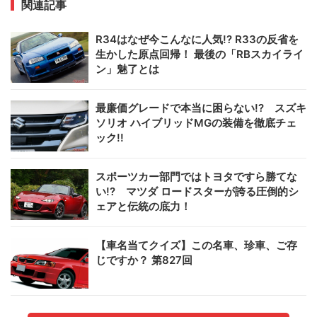
関連記事
R34はなぜ今こんなに人気!? R33の反省を
生かした原点回帰！ 最後の「RBスカイライ
ン」魅了とは
最廉価グレードで本当に困らない!? スズキ
ソリオ ハイブリッドMGの装備を徹底チェ
ック!!
スポーツカー部門ではトヨタですら勝てな
い!? マツダ ロードスターが誇る圧倒的シ
ェアと伝統の底力！
【車名当てクイズ】この名車、珍車、ご存
じですか？ 第827回