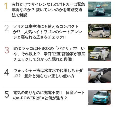
1
赤灯だけでサイレンなしのパトカーは緊急
車両なのか？ 抜いていいのかを道路交通
法で解説
2
ソリオは車中泊にも使えるコンパクト
か!? 人気ハイトワゴンのシートアレン
ジと寝られる広さをチェック!!
3
BYDラッコはN-BOXの「パクリ」?? い
や、それ以上!? 辛口”正直”評論家が徹底
チェックして分かった隠れた真価!!
4
ウォッシャー液は水道水で代用しちゃダ
メ!? 意外と知らない正しい使い方
5
電気の走りなのに充電不要!! 日産ノート
のe-POWERはEVと何が違う？