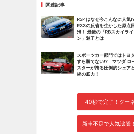
関連記事
R34はなぜ今こんなに人気!
R33の反省を生かした原点
帰！ 最後の「RBスカイライ
ン」魅了とは
スポーツカー部門ではトヨ
すら勝てない!? マツダ ロ
スターが誇る圧倒的シェア
統の底力！
40秒で完了！グー
新車不足で人気沸騰！