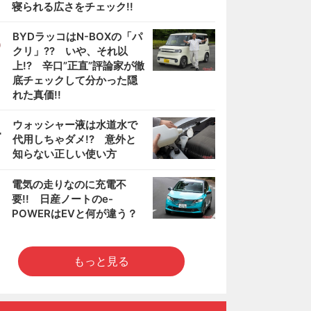
寝られる広さをチェック!!
3
BYDラッコはN-BOXの「パ
クリ」?? いや、それ以
上!? 辛口”正直”評論家が徹
底チェックして分かった隠
れた真価!!
4
ウォッシャー液は水道水で
代用しちゃダメ!? 意外と
知らない正しい使い方
5
電気の走りなのに充電不
要!! 日産ノートのe-
POWERはEVと何が違う？
もっと見る