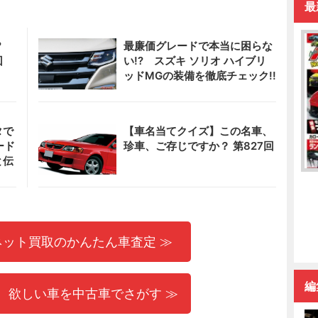
最
?
最廉価グレードで本当に困らな
回
い!? スズキ ソリオ ハイブリ
ッドMGの装備を徹底チェック!!
タで
【車名当てクイズ】この名車、
ード
珍車、ご存じですか？ 第827回
と伝
ネット買取のかんたん車査定 ≫
編
 欲しい車を中古車でさがす ≫