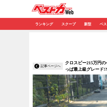
自動車情報誌「ベ
ランキング
スクープ
新型
ベス
クロスビー215万円
記事ページへ
っぱ最上級グレード!