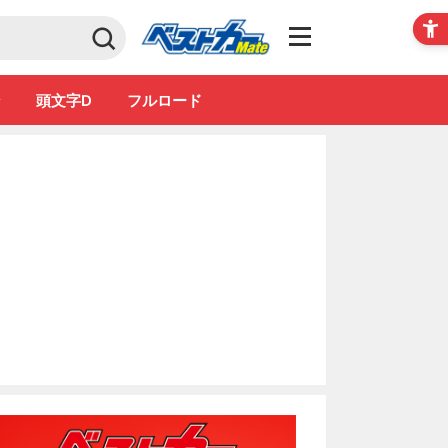
Club
ン
頭文字D
フルロード