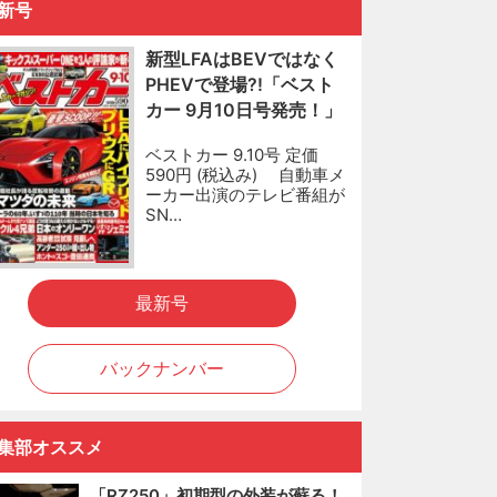
新号
新型LFAはBEVではなく
PHEVで登場?!「ベスト
カー 9月10日号発売！」
ベストカー 9.10号 定価
590円 (税込み) 自動車メ
ーカー出演のテレビ番組が
SN…
最新号
バックナンバー
集部オススメ
「RZ250」初期型の外装が蘇る！