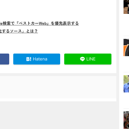
gle検索で『ベストカーWeb』を優先表示する
先するソース」とは？
Hatena
LINE