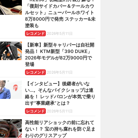
「復刻サイドカバー＆テールカウ
ルセット」ニューパールホワイト
8万8000円で発売 ステッカー&未
塗装も
レコメンド
2026年5月11日
【新車】新型キャリパーは自社開
発品！ KTM新型「390 DUKE」
2026年モデルが82万9000円で
登場
レコメンド
2026年5月11日
【インタビュー】後継者がいな
い…。そんなバイクショップは連
絡を！ レッドバロンが本気で乗り
出す“事業継承”とは？
レコメンド
2026年5月11日
高性能リアショックの前に忘れて
ない！？ 宝の持ち腐れを防ぐ足ま
わりのグリスアップ