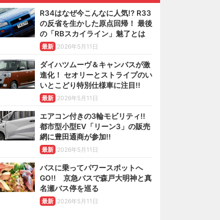
R34はなぜ今こんなに人気!? R33
の反省を生かした原点回帰！ 最後
の「RBスカイライン」魅了とは
最新
2026年5月11日
ダイハツムーヴ＆キャンバスが激
進化！ セオリーとストライプのい
いとこどり特別仕様車に注目!!
最新
2026年5月11日
エアコン付きの3輪モビリティ!!
都市型小型EV「リーン3」の販売
網に豊田通商が参加!!
最新
2026年5月11日
バスに乗ってパワースポットへ
GO!! 京急バスで森戸大明神と真
名瀬バス停を巡る
最新
2026年5月11日