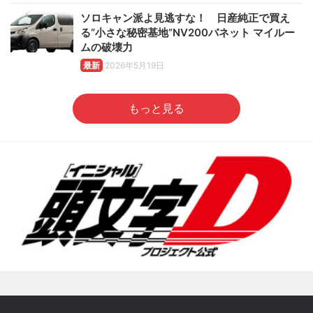
ソロキャン派よ見逃すな！ 日産純正で買え
る“小さな秘密基地”NV200バネット マイルー
ムの破壊力
最新
2026年5月19日
もっと見る