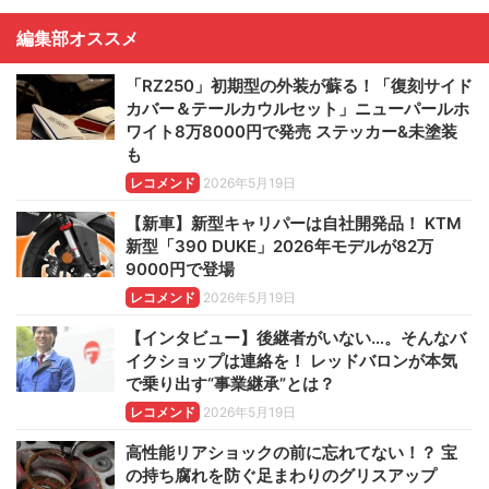
編集部オススメ
「RZ250」初期型の外装が蘇る！「復刻サイド
カバー＆テールカウルセット」ニューパールホ
ワイト8万8000円で発売 ステッカー&未塗装
も
レコメンド
2026年5月19日
【新車】新型キャリパーは自社開発品！ KTM
新型「390 DUKE」2026年モデルが82万
9000円で登場
レコメンド
2026年5月19日
【インタビュー】後継者がいない…。そんなバ
イクショップは連絡を！ レッドバロンが本気
で乗り出す“事業継承”とは？
レコメンド
2026年5月19日
高性能リアショックの前に忘れてない！？ 宝
の持ち腐れを防ぐ足まわりのグリスアップ