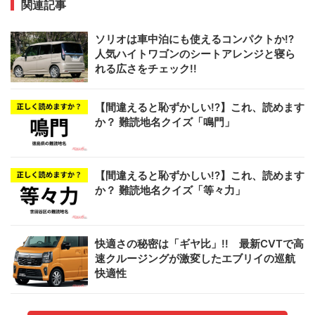
関連記事
ソリオは車中泊にも使えるコンパクトか!?
人気ハイトワゴンのシートアレンジと寝ら
れる広さをチェック!!
【間違えると恥ずかしい!?】これ、読めます
か？ 難読地名クイズ「鳴門」
【間違えると恥ずかしい!?】これ、読めます
か？ 難読地名クイズ「等々力」
快適さの秘密は「ギヤ比」!! 最新CVTで高
速クルージングが激変したエブリイの巡航
快適性