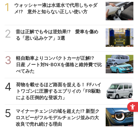
1
ウォッシャー液は水道水で代用しちゃダ
メ!? 意外と知らない正しい使い方
2
昔は正解でも今は逆効果!? 愛車を傷め
る「思い込みケア」3選
3
軽自動車よりコンパクトカーが正解!?
日産 ノート対N-BOXを価格と維持費で比
べてみた
4
荷物を載せるほど路面を捉える！ FFハイ
トワゴンに圧勝するエブリイの「FR駆動
による圧倒的な登坂力」
5
マイナーチェンジの域を超えた!? 新型ク
ロスビーがフルモデルチェンジ並みの大
改良で売れ続ける理由