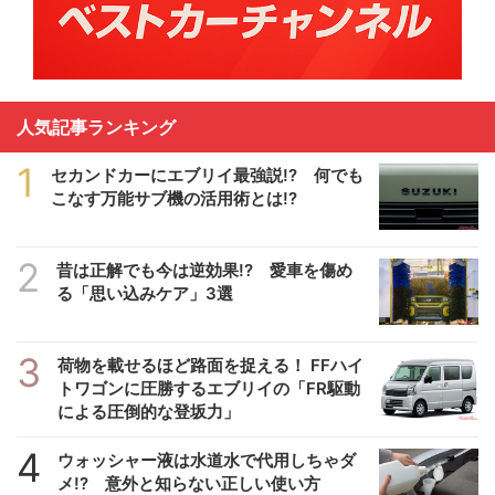
人気記事ランキング
1
セカンドカーにエブリイ最強説!? 何でも
こなす万能サブ機の活用術とは!?
2
昔は正解でも今は逆効果!? 愛車を傷め
る「思い込みケア」3選
3
荷物を載せるほど路面を捉える！ FFハイ
トワゴンに圧勝するエブリイの「FR駆動
による圧倒的な登坂力」
4
ウォッシャー液は水道水で代用しちゃダ
メ!? 意外と知らない正しい使い方