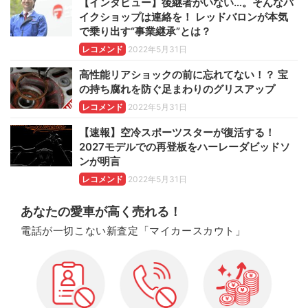
【インタビュー】後継者がいない…。そんなバ
イクショップは連絡を！ レッドバロンが本気
で乗り出す“事業継承”とは？
レコメンド
2022年5月31日
高性能リアショックの前に忘れてない！？ 宝
の持ち腐れを防ぐ足まわりのグリスアップ
レコメンド
2022年5月31日
【速報】空冷スポーツスターが復活する！
2027モデルでの再登板をハーレーダビッドソ
ンが明言
レコメンド
2022年5月31日
あなたの愛車が高く売れる！
電話が一切こない新査定「マイカースカウト」