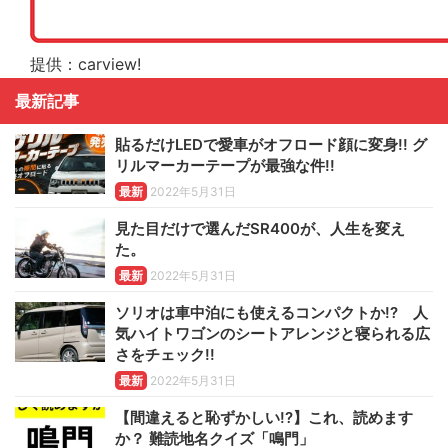
提供：carview!
最新記事
貼るだけLEDで愛車がオフロード顔に変身!! グ
リルマーカーテープが最強な件!!
最新
2022年5月31日
見た目だけで選んだSR400が、人生を変え
た。
最新
2022年5月31日
ソリオは車中泊にも使えるコンパクトか!? 人
気ハイトワゴンのシートアレンジと寝られる広
さをチェック!!
最新
2022年5月31日
【間違えると恥ずかしい!?】これ、読めます
か？ 難読地名クイズ「鳴門」