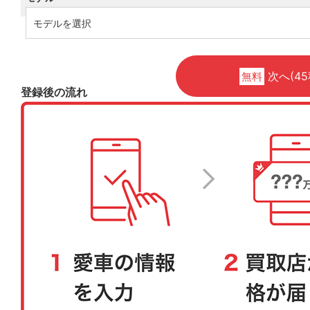
次へ(45
無料
登録後の流れ