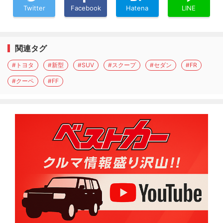
Twitter
Facebook
Hatena
LINE
関連タグ
#トヨタ
#新型
#SUV
#スクープ
#セダン
#FR
#クーペ
#FF