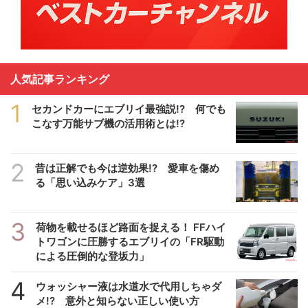
人気記事ランキング
1
セカンドカーにエブリイ最強説!? 何でも
こなす万能サブ機の活用術とは!?
2
昔は正解でも今は逆効果!? 愛車を傷め
る「思い込みケア」3選
3
荷物を載せるほど路面を捉える！ FFハイ
トワゴンに圧勝するエブリイの「FR駆動
による圧倒的な登坂力」
4
ウォッシャー液は水道水で代用しちゃダ
メ!? 意外と知らない正しい使い方