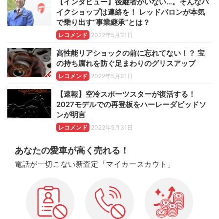
【インタビュー】後継者がいない…。そんなバ
イクショップは連絡を！ レッドバロンが本気
で乗り出す“事業継承”とは？
レコメンド
2022年5月31日
高性能リアショックの前に忘れてない！？ 宝
の持ち腐れを防ぐ足まわりのグリスアップ
レコメンド
2022年5月31日
【速報】空冷スポーツスターが復活する！
2027モデルでの再登板をハーレーダビッドソ
ンが明言
レコメンド
2022年5月31日
あなたの愛車が高く売れる！
電話が一切こない新査定「マイカースカウト」