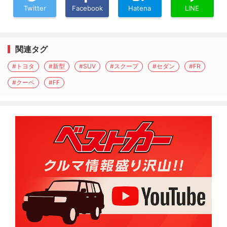
Twitter
Facebook
Hatena
LINE
関連タグ
#トヨタ
#新型
#SUV
#スクープ
#セダン
#FR
#クーペ
#FF