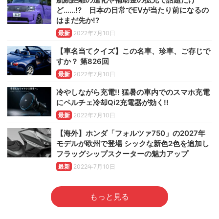
ど……!? 日本の日常でEVが当たり前になるの
はまだ先か!?
最新
2022年7月10日
【車名当てクイズ】この名車、珍車、ご存じで
すか？ 第826回
最新
2022年7月10日
冷やしながら充電!! 猛暑の車内でのスマホ充電
にペルチェ冷却Qi2充電器が効く!!
最新
2022年7月10日
【海外】ホンダ「フォルツァ750」の2027年
モデルが欧州で登場 シックな新色2色を追加し
フラッグシップスクーターの魅力アップ
最新
2022年7月10日
もっと見る