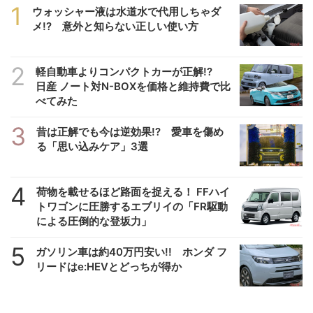
1
ウォッシャー液は水道水で代用しちゃダ
メ!? 意外と知らない正しい使い方
2
軽自動車よりコンパクトカーが正解!?
日産 ノート対N-BOXを価格と維持費で比
べてみた
3
昔は正解でも今は逆効果!? 愛車を傷め
る「思い込みケア」3選
4
荷物を載せるほど路面を捉える！ FFハイ
トワゴンに圧勝するエブリイの「FR駆動
による圧倒的な登坂力」
5
ガソリン車は約40万円安い!! ホンダ フ
リードはe:HEVとどっちが得か