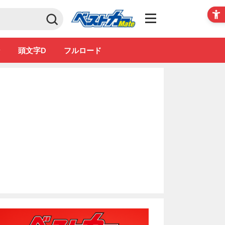
Club
ン
頭文字D
フルロード