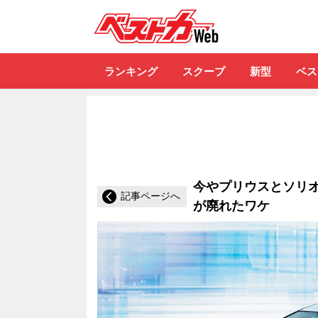
自動車情報誌「ベ
ランキング
スクープ
新型
ベス
今やプリウスとソリ
記事ページへ
が廃れたワケ