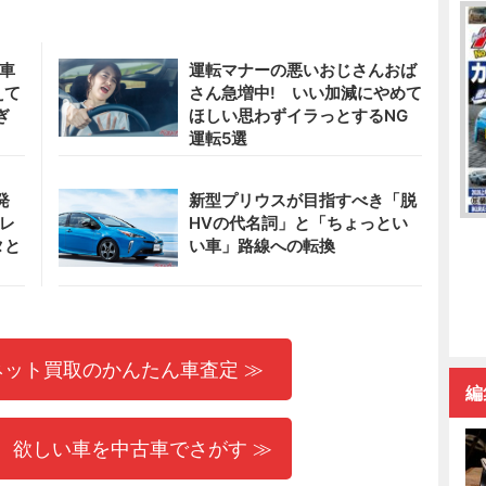
急車
運転マナーの悪いおじさんおば
えて
さん急増中! いい加減にやめて
ぎ
ほしい思わずイラっとするNG
運転5選
発
新型プリウスが目指すべき「脱
ーレ
HVの代名詞」と「ちょっとい
タと
い車」路線への転換
ネット買取のかんたん車査定 ≫
編
 欲しい車を中古車でさがす ≫