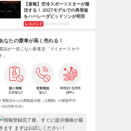
【速報】空冷スポーツスターが復
活する！ 2027モデルでの再登板
をハーレーダビッドソンが明言
レコメンド
2022年7月10日
あなたの愛車が高く売れる！
電話が一切こない新査定「マイカースカウ
ト」
※ 買取店からの買取提示額（上限額）の差額平均
（2025年10月）