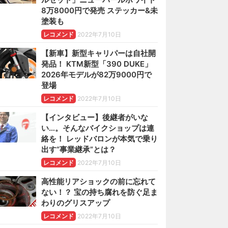
8万8000円で発売 ステッカー&未
塗装も
レコメンド
2022年7月10日
【新車】新型キャリパーは自社開
発品！ KTM新型「390 DUKE」
2026年モデルが82万9000円で
登場
レコメンド
2022年7月10日
【インタビュー】後継者がいな
い…。そんなバイクショップは連
絡を！ レッドバロンが本気で乗り
出す“事業継承”とは？
レコメンド
2022年7月10日
高性能リアショックの前に忘れて
ない！？ 宝の持ち腐れを防ぐ足ま
わりのグリスアップ
レコメンド
2022年7月10日