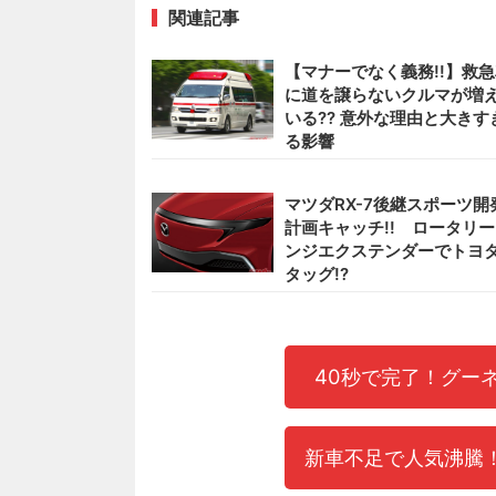
関連記事
【マナーでなく義務!!】救
に道を譲らないクルマが増
いる?? 意外な理由と大きす
る影響
マツダRX-7後継スポーツ開
計画キャッチ!! ロータリ
ンジエクステンダーでトヨ
タッグ!?
40秒で完了！グー
新車不足で人気沸騰！