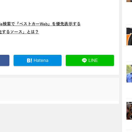
gle検索で『ベストカーWeb』を優先表示する
先するソース」とは？
Hatena
LINE