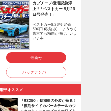
カプチーノ復活説急浮
上!!「ベストカー 8月26
日号発売！」
ベストカー8.26号 定価
590円 (税込み) ようやく
東京でも梅雨が明け、いよ
いよ本…
最新号
バックナンバー
集部オススメ
「RZ250」初期型の外装が蘇る！
「復刻サイドカバー＆テールカウ
ルセット」ニューパールホワイト