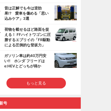
3
昔は正解でも今は逆効
果!? 愛車を傷める「思い
込みケア」3選
4
荷物を載せるほど路面を捉
える！ FFハイトワゴンに圧
勝するエブリイの「FR駆動
による圧倒的な登坂力」
5
ガソリン車は約40万円安
い!! ホンダ フリードは
e:HEVとどっちが得か
もっと見る
新号