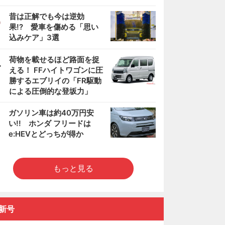
3
昔は正解でも今は逆効
果!? 愛車を傷める「思い
込みケア」3選
4
荷物を載せるほど路面を捉
える！ FFハイトワゴンに圧
勝するエブリイの「FR駆動
による圧倒的な登坂力」
5
ガソリン車は約40万円安
い!! ホンダ フリードは
e:HEVとどっちが得か
もっと見る
新号