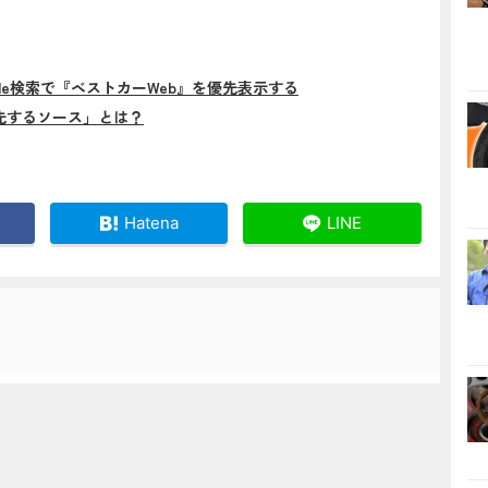
gle検索で『ベストカーWeb』を優先表示する
先するソース」とは？
Hatena
LINE