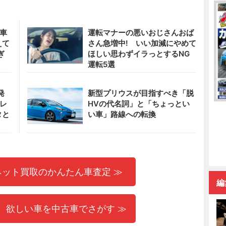
急車
運転マナーの悪いおじさんおば
えて
さん急増中! いい加減にやめて
ぎ
ほしい思わずイラっとするNG
運転5選
発
新型プリウスが目指すべき「脱
ーレ
HVの代名詞」と「ちょっとい
タと
い車」路線への転換
ネット買取のかんたん車査定 ≫
編
 欲しい車を中古車でさがす ≫