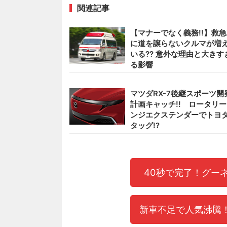
関連記事
【マナーでなく義務!!】救
に道を譲らないクルマが増
いる?? 意外な理由と大きす
る影響
マツダRX-7後継スポーツ開
計画キャッチ!! ロータリ
ンジエクステンダーでトヨ
タッグ!?
40秒で完了！グー
新車不足で人気沸騰！