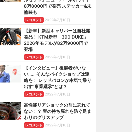
8万8000円で発売 ステッカー&未
塗装も
レコメンド
2022年7月10日
【新車】新型キャリパーは自社開
発品！ KTM新型「390 DUKE」
2026年モデルが82万9000円で
登場
レコメンド
2022年7月10日
【インタビュー】後継者がいな
い…。そんなバイクショップは連
絡を！ レッドバロンが本気で乗り
出す“事業継承”とは？
レコメンド
2022年7月10日
高性能リアショックの前に忘れて
ない！？ 宝の持ち腐れを防ぐ足ま
わりのグリスアップ
レコメンド
2022年7月10日