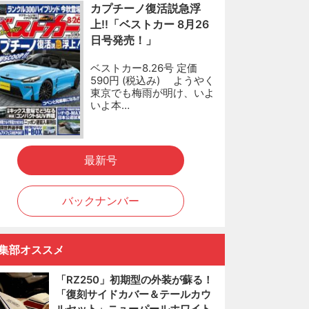
カプチーノ復活説急浮
上!!「ベストカー 8月26
日号発売！」
ベストカー8.26号 定価
590円 (税込み) ようやく
東京でも梅雨が明け、いよ
いよ本…
最新号
バックナンバー
集部オススメ
「RZ250」初期型の外装が蘇る！
「復刻サイドカバー＆テールカウ
ルセット」ニューパールホワイト