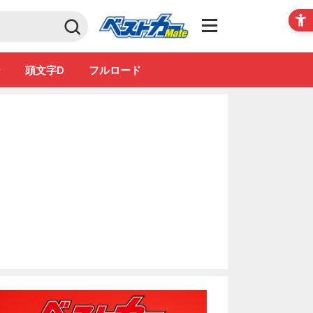
Club
ン
頭文字D
フルロード