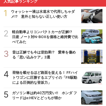
人気記事ランキング
1
ウォッシャー液は水道水で代用しちゃダ
メ!? 意外と知らない正しい使い方
2
軽自動車よりコンパクトカーが正解!?
日産 ノート対N-BOXを価格と維持費で比
べてみた
3
昔は正解でも今は逆効果!? 愛車を傷め
る「思い込みケア」3選
4
荷物を載せるほど路面を捉える！ FFハイ
トワゴンに圧勝するエブリイの「FR駆動
による圧倒的な登坂力」
5
ガソリン車は約40万円安い!! ホンダ フ
リードはe:HEVとどっちが得か