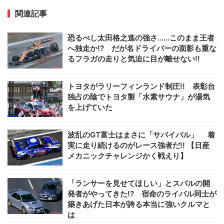
関連記事
恐るべし太田格之進の強さ……このまま王者
へ独走か!? だが名ドライバーの面影も重な
るフラガの走りと気迫に目が離せない!!
トヨタがラリーフィンランド制圧!! 表彰台
独占の陰でトヨタ製「水素サウナ」が湯気
を上げていた
波乱のGT富士はまさに「サバイバル」 着
実に走り続けるのがレース強者だ!! 【日産
メカニックチャレンジかく戦えり】
「ランサーを見せてほしい」とスバルの開
発者がやってきた!? 宿命のライバル同士が
築きあげた日本が誇る本当に強いクルマと
は