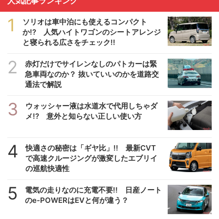
人気記事ランキング
1
ソリオは車中泊にも使えるコンパクト
か!? 人気ハイトワゴンのシートアレンジ
と寝られる広さをチェック!!
2
赤灯だけでサイレンなしのパトカーは緊
急車両なのか？ 抜いていいのかを道路交
通法で解説
3
ウォッシャー液は水道水で代用しちゃダ
メ!? 意外と知らない正しい使い方
4
快適さの秘密は「ギヤ比」!! 最新CVT
で高速クルージングが激変したエブリイ
の巡航快適性
5
電気の走りなのに充電不要!! 日産ノート
のe-POWERはEVと何が違う？