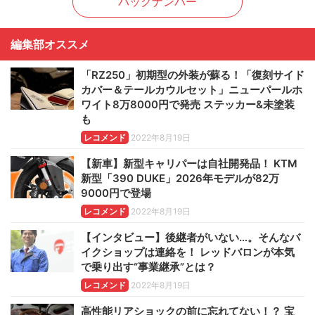
バックナンバー
編集部オススメ
「RZ250」初期型の外装が蘇る！「復刻サイド
カバー＆テールカウルセット」ニューパールホ
ワイト8万8000円で発売 ステッカー&未塗装
も
レコメンド
2022年8月19日
【新車】新型キャリパーは自社開発品！ KTM
新型「390 DUKE」2026年モデルが82万
9000円で登場
レコメンド
2022年8月19日
【インタビュー】後継者がいない…。そんなバ
イクショップは連絡を！ レッドバロンが本気
で乗り出す“事業継承”とは？
レコメンド
2022年8月19日
高性能リアショックの前に忘れてない！？ 宝