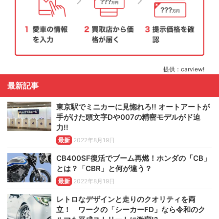
提供：carview!
最新記事
東京駅でミニカーに見惚れろ!! オートアートが
手がけた頭文字Dや007の精密モデルがド迫
力!!
最新
2022年8月19日
CB400SF復活でブーム再燃！ホンダの「CB」
とは？「CBR」と何が違う？
最新
2022年8月19日
レトロなデザインと走りのクオリティを両
立！ ワークの「シーカーFD」なら令和のク