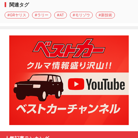
関連タグ
#GRヤリス
#ラリー
#AT
#モリゾウ
#新技術