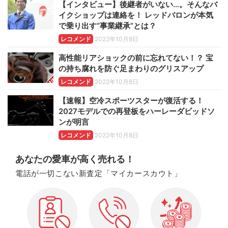
【インタビュー】後継者がいない…。そんなバ
イクショップは連絡を！ レッドバロンが本気
で乗り出す“事業継承”とは？
レコメンド
2022年10月8日
高性能リアショックの前に忘れてない！？ 宝
の持ち腐れを防ぐ足まわりのグリスアップ
レコメンド
2022年10月8日
【速報】空冷スポーツスターが復活する！
2027モデルでの再登板をハーレーダビッドソ
ンが明言
レコメンド
2022年10月8日
あなたの愛車が高く売れる！
電話が一切こない新査定「マイカースカウト」