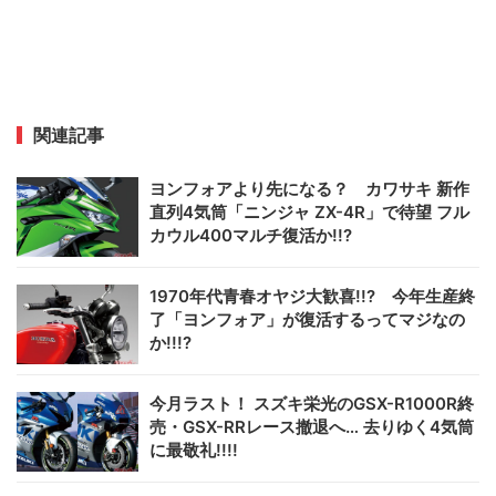
関連記事
ヨンフォアより先になる？ カワサキ 新作
直列4気筒「ニンジャ ZX-4R」で待望 フル
カウル400マルチ復活か!!?
1970年代青春オヤジ大歓喜!!? 今年生産終
了「ヨンフォア」が復活するってマジなの
か!!!?
今月ラスト！ スズキ栄光のGSX-R1000R終
売・GSX-RRレース撤退へ… 去りゆく4気筒
に最敬礼!!!!