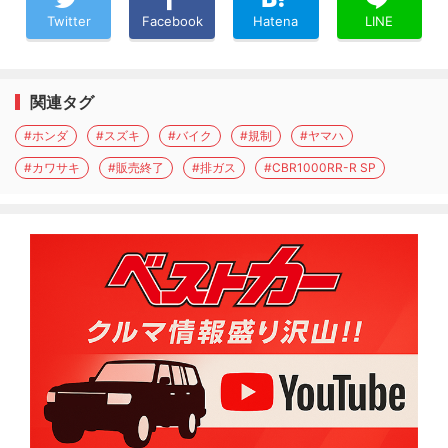
Twitter
Facebook
Hatena
LINE
関連タグ
#ホンダ
#スズキ
#バイク
#規制
#ヤマハ
#カワサキ
#販売終了
#排ガス
#CBR1000RR-R SP