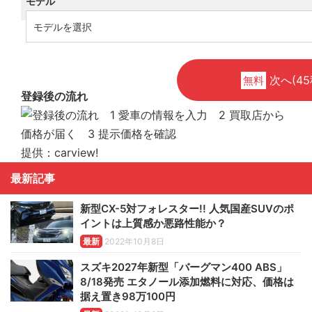
モデル
次へ(45
無料
登録後の流れ
提供：carview!
最新記事
新型CX-5対フォレスター!! 人気国産SUVのポ
イントは上質感か悪路性能か？
最新
2022年10月8日
スズキ2027年新型「バーグマン400 ABS」
8/18発売 エタノール添加燃料に対応、価格は
据え置き98万100円