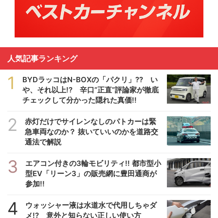
人気記事ランキング
1
BYDラッコはN-BOXの「パクリ」?? い
や、それ以上!? 辛口”正直”評論家が徹底
チェックして分かった隠れた真価!!
2
赤灯だけでサイレンなしのパトカーは緊
急車両なのか？ 抜いていいのかを道路交
通法で解説
3
エアコン付きの3輪モビリティ!! 都市型小
型EV「リーン3」の販売網に豊田通商が
参加!!
4
ウォッシャー液は水道水で代用しちゃダ
メ!? 意外と知らない正しい使い方