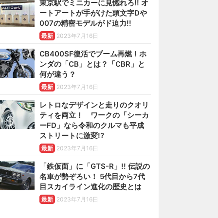
東京駅でミニカーに見惚れろ!! オ
ートアートが手がけた頭文字Dや
007の精密モデルがド迫力!!
最新
2023年7月16日
CB400SF復活でブーム再燃！ホ
ンダの「CB」とは？「CBR」と
何が違う？
最新
2023年7月16日
レトロなデザインと走りのクオリ
ティを両立！ ワークの「シーカ
ーFD」なら令和のクルマも平成
ストリートに激変!?
最新
2023年7月16日
「鉄仮面」に「GTS-R」!! 伝説の
名車が勢ぞろい！ 5代目から7代
目スカイライン進化の歴史とは
最新
2023年7月16日