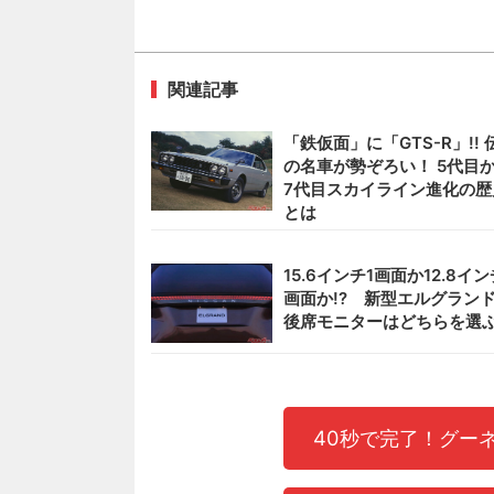
関連記事
「鉄仮面」に「GTS-R」!! 
の名車が勢ぞろい！ 5代目
7代目スカイライン進化の歴
とは
15.6インチ1画面か12.8イン
画面か!? 新型エルグラン
後席モニターはどちらを選
40秒で完了！グー