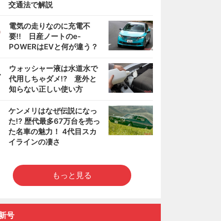
交通法で解説
3
電気の走りなのに充電不
要!! 日産ノートのe-
POWERはEVと何が違う？
4
ウォッシャー液は水道水で
代用しちゃダメ!? 意外と
知らない正しい使い方
5
ケンメリはなぜ伝説になっ
た!? 歴代最多67万台を売っ
た名車の魅力！ 4代目スカ
イラインの凄さ
もっと見る
新号