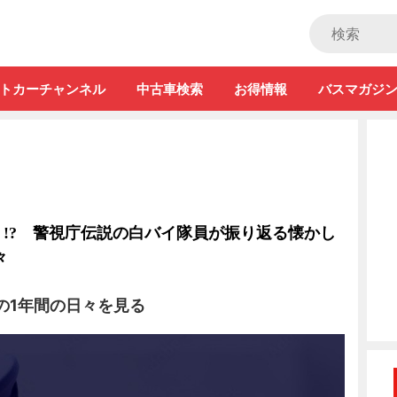
ストカー」
トカーチャンネル
中古車検索
お得情報
バスマガジ
!? 警視庁伝説の白バイ隊員が振り返る懐かし
々
時の1年間の日々を見る