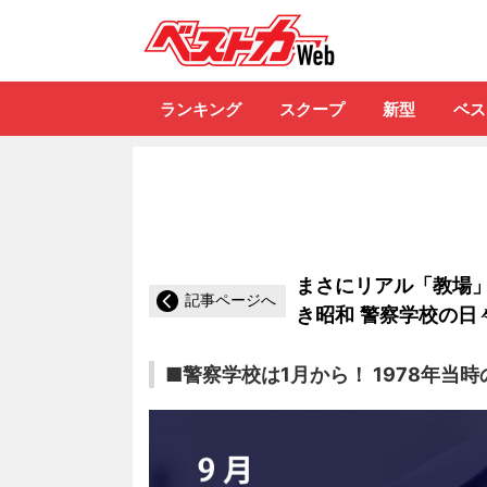
自動車情報誌「ベ
ランキング
スクープ
新型
ベス
まさにリアル「教場」
記事ページへ
き昭和 警察学校の日
■警察学校は1月から！ 1978年当