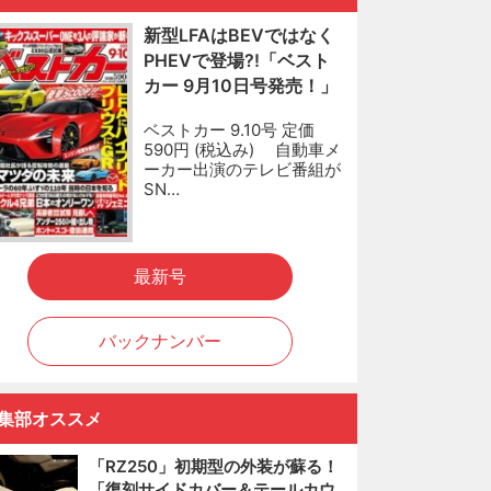
新型LFAはBEVではなく
PHEVで登場?!「ベスト
カー 9月10日号発売！」
ベストカー 9.10号 定価
590円 (税込み) 自動車メ
ーカー出演のテレビ番組が
SN…
最新号
バックナンバー
集部オススメ
「RZ250」初期型の外装が蘇る！
「復刻サイドカバー＆テールカウ