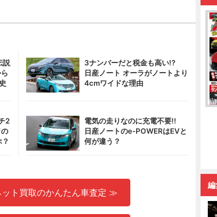
伝説
3ナンバーだと税金も高い!?
から
日産ノート オーラがノートより
史
4cmワイドな理由
チ2
電気の走りなのに充電不要!!
ドの
日産ノートのe-POWERはEVと
ぶ？
何が違う？
編
ネット買取のかんたん車査定 ≫