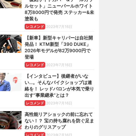
ルセット」ニューパールホワイト
8万8000円で発売 ステッカー&未
塗装も
レコメンド
2023年7月16日
【新車】新型キャリパーは自社開
発品！ KTM新型「390 DUKE」
2026年モデルが82万9000円で
登場
レコメンド
2023年7月16日
【インタビュー】後継者がいな
い…。そんなバイクショップは連
絡を！ レッドバロンが本気で乗り
出す“事業継承”とは？
レコメンド
2023年7月16日
高性能リアショックの前に忘れて
ない！？ 宝の持ち腐れを防ぐ足ま
わりのグリスアップ
レコメンド
2023年7月16日