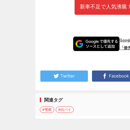
新車不足で人気沸騰！
Goo
「優
Twitter
Facebook
関連タグ
#警察
#白バイ