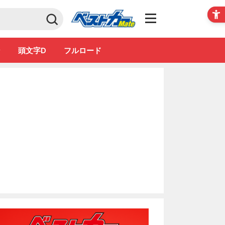
Club
ン
頭文字D
フルロード