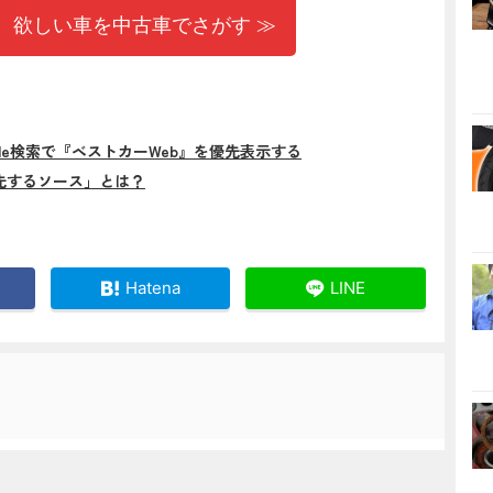
 欲しい車を中古車でさがす ≫
gle検索で『ベストカーWeb』を優先表示する
先するソース」とは？
Hatena
LINE