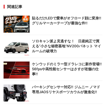
関連記事
貼るだけLEDで愛車がオフロード顔に変身!!
グリルマーカーテープが最強な件!!
ソロキャン派よ見逃すな！ 日産純正で買
える“小さな秘密基地”NV200バネット マイ
ルームの破壊力
ケンウッドのミラー型ドラレコに新作登場!!
56fpsや高性能センサーはさすが老舗の仕
事!!
パーキングセンサー対応!! ジムニー ノマド
専用JAOSリヤスポーツカウルが激進化!!