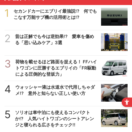
1
セカンドカーにエブリイ最強説!? 何でも
こなす万能サブ機の活用術とは!?
2
昔は正解でも今は逆効果!? 愛車を傷め
る「思い込みケア」3選
3
荷物を載せるほど路面を捉える！ FFハイ
トワゴンに圧勝するエブリイの「FR駆動
による圧倒的な登坂力」
4
ウォッシャー液は水道水で代用しちゃダ
メ!? 意外と知らない正しい使い方
5
ソリオは車中泊にも使えるコンパクト
か!? 人気ハイトワゴンのシートアレン
ジと寝られる広さをチェック!!