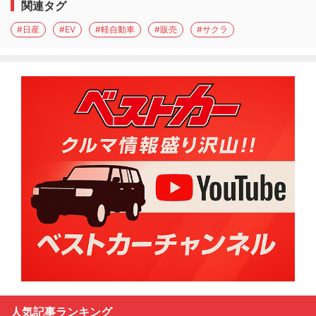
関連タグ
#日産
#EV
#軽自動車
#販売
#サクラ
人気記事ランキング