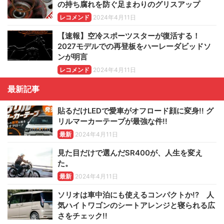
の持ち腐れを防ぐ足まわりのグリスアップ
レコメンド
2024年4月11日
【速報】空冷スポーツスターが復活する！
2027モデルでの再登板をハーレーダビッドソ
ンが明言
レコメンド
2024年4月11日
最新記事
貼るだけLEDで愛車がオフロード顔に変身!! グ
リルマーカーテープが最強な件!!
最新
2024年4月11日
見た目だけで選んだSR400が、人生を変え
た。
最新
2024年4月11日
ソリオは車中泊にも使えるコンパクトか!? 人
気ハイトワゴンのシートアレンジと寝られる広
さをチェック!!