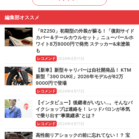
編集部オススメ
「RZ250」初期型の外装が蘇る！「復刻サイド
カバー＆テールカウルセット」ニューパールホ
ワイト8万8000円で発売 ステッカー&未塗装
も
レコメンド
2024年4月11日
【新車】新型キャリパーは自社開発品！ KTM
新型「390 DUKE」2026年モデルが82万
9000円で登場
レコメンド
2024年4月11日
【インタビュー】後継者がいない…。そんなバ
イクショップは連絡を！ レッドバロンが本気
で乗り出す“事業継承”とは？
レコメンド
2024年4月11日
高性能リアショックの前に忘れてない！？ 宝