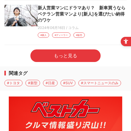
新人営業マンにドラマあり？ 新車買うなら
ベテラン営業マンより[新人]を選びたい納得
のワケ
2024年06月16日
/
コラム
#購入
#ディーラー
#販売
もっと見る
関連タグ
#トヨタ
#新型
#日産
#SUV
#スマートニュースのみ