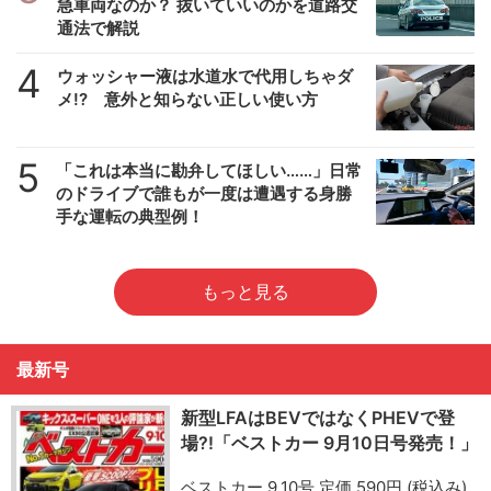
急車両なのか？ 抜いていいのかを道路交
通法で解説
4
ウォッシャー液は水道水で代用しちゃダ
メ!? 意外と知らない正しい使い方
5
「これは本当に勘弁してほしい……」日常
のドライブで誰もが一度は遭遇する身勝
手な運転の典型例！
もっと見る
最新号
新型LFAはBEVではなくPHEVで登
場?!「ベストカー 9月10日号発売！」
ベストカー 9.10号 定価 590円 (税込み)