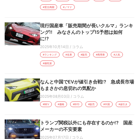
#受注再開
#ノマド
現行国産車「販売期間が長いクルマ」ランキ
ング!! みなさんのトップ15予想は如何
に!?
2025年10月14日
/
コラム
#ランキング
#名車
#販売
#商用車
#人気
#個性派
なんと中国でEVが値引き合戦!? 急成長市場
もまさかの息切れの気配か
2025年08月03日
/
コラム
#BEV
#価格
#BYD
#販売
#中国
#値引き
トランプ関税以外にも存在するのか!? 国産
メーカーの不安要素
2025年07月17日
/
コラム