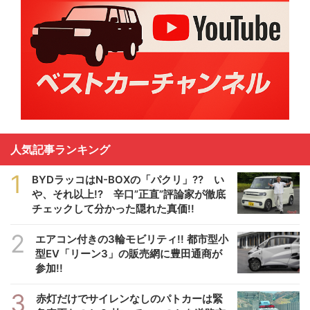
人気記事ランキング
1
BYDラッコはN-BOXの「パクリ」?? い
や、それ以上!? 辛口”正直”評論家が徹底
チェックして分かった隠れた真価!!
2
エアコン付きの3輪モビリティ!! 都市型小
型EV「リーン3」の販売網に豊田通商が
参加!!
3
赤灯だけでサイレンなしのパトカーは緊