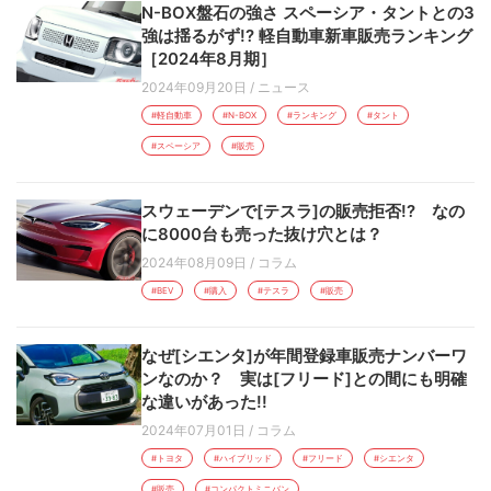
N-BOX盤石の強さ スペーシア・タントとの3
強は揺るがず!? 軽自動車新車販売ランキング
［2024年8月期］
2024年09月20日
/
ニュース
#軽自動車
#N-BOX
#ランキング
#タント
#スペーシア
#販売
スウェーデンで[テスラ]の販売拒否!? なの
に8000台も売った抜け穴とは？
2024年08月09日
/
コラム
#BEV
#購入
#テスラ
#販売
なぜ[シエンタ]が年間登録車販売ナンバーワ
ンなのか？ 実は[フリード]との間にも明確
な違いがあった!!
2024年07月01日
/
コラム
#トヨタ
#ハイブリッド
#フリード
#シエンタ
#販売
#コンパクトミニバン