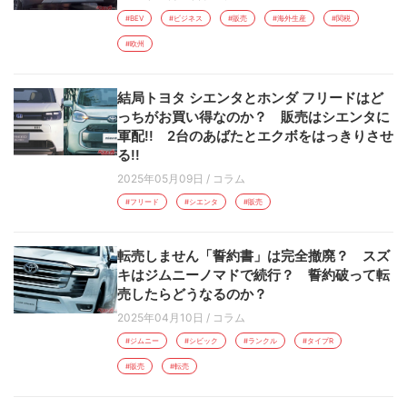
#BEV
#ビジネス
#販売
#海外生産
#関税
#欧州
結局トヨタ シエンタとホンダ フリードはど
っちがお買い得なのか？ 販売はシエンタに
軍配!! 2台のあばたとエクボをはっきりさせ
る!!
2025年05月09日
/
コラム
#フリード
#シエンタ
#販売
転売しません「誓約書」は完全撤廃？ スズ
キはジムニーノマドで続行？ 誓約破って転
売したらどうなるのか？
2025年04月10日
/
コラム
#ジムニー
#シビック
#ランクル
#タイプR
#販売
#転売