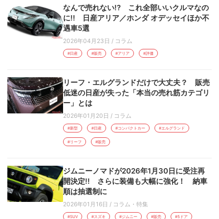
なんで売れない!? これ全部いいクルマなの
に!! 日産アリア／ホンダ オデッセイほか不
遇車5選
2026年04月23日
/
コラム
#日産
#販売
#アリア
#評価
リーフ・エルグランドだけで大丈夫？ 販売
低迷の日産が失った「本当の売れ筋カテゴリ
ー」とは
2026年01月20日
/
コラム
#新型
#日産
#コンパクトカー
#エルグランド
#リーフ
#販売
ジムニーノマドが2026年1月30日に受注再
開決定!! さらに装備も大幅に強化！ 納車
順は抽選制に
2026年01月16日
/
コラム・特集
#SUV
#スズキ
#ジムニー
#販売
#5ドア