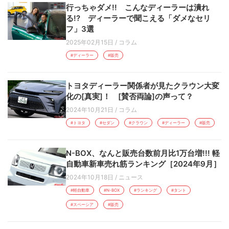
行っちゃダメ!! こんなディーラーは潰れ
る!? ディーラーで聞こえる「ダメなセリ
フ」3選
2025年02月15日
/
コラム
#ディーラー
#販売
トヨタディーラー関係者が見たクラウン大変
化の[真実]！ [賛否両論]の声って？
2024年10月21日
/
コラム
#トヨタ
#セダン
#クラウン
#ディーラー
#販売
N-BOX、なんと販売台数前月比1万台増!!! 軽
自動車新車売れ筋ランキング［2024年9月］
2024年10月18日
/
ニュース
#軽自動車
#N-BOX
#ランキング
#タント
#スペーシア
#販売