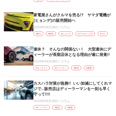
家電屋さんがクルマを売る!? ヤマダ電機が
[ヒョンデ]の販売開始へ
2024年06月28日
/
コラム
#BEV
#販売
#ヒョンデ
#アイオニック5
#コナ
連休？ そんなの関係ない！ 大型連休にデ
ィーラーが長期店休となる理由が遂に発覚!!
2024年06月28日
/
コラム
#カーライフ
#ディーラー
#販売
#修理
カスハラ対策が急務!! いい加減にしてくれマ
ジで…販売店はディーラーマンを一刻も早く
守って!!!!
2024年06月26日
/
コラム
#ディーラー
#販売
#納車