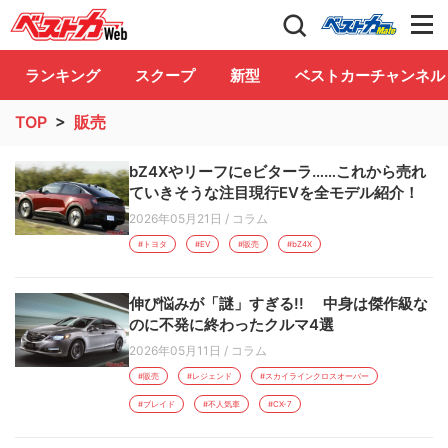
自動車情報誌「ベストカー」
Club
ランキング
スクープ
新型
ベストカーチャンネル
TOP
>
販売
bZ4Xやリーフにeビターラ……これから売れ
ていきそうな注目現行EVを全モデル紹介！
2026年05月21日
/
コラム
#トヨタ
#EV
#販売
#bZ4X
伸び悩みが「謎」すぎる!! 中身は傑作級な
のに不発に終わったクルマ4選
2026年05月11日
/
コラム
#販売
#レジェンド
#スカイラインクロスオーバー
#ブレイド
#不人気車
#CX-7