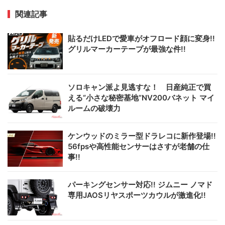
関連記事
貼るだけLEDで愛車がオフロード顔に変身!!
グリルマーカーテープが最強な件!!
ソロキャン派よ見逃すな！ 日産純正で買
える“小さな秘密基地”NV200バネット マイ
ルームの破壊力
ケンウッドのミラー型ドラレコに新作登場!!
56fpsや高性能センサーはさすが老舗の仕
事!!
パーキングセンサー対応!! ジムニー ノマド
専用JAOSリヤスポーツカウルが激進化!!