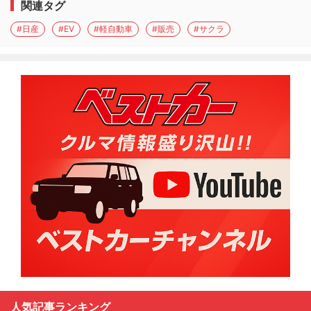
関連タグ
#日産
#EV
#軽自動車
#販売
#サクラ
人気記事ランキング