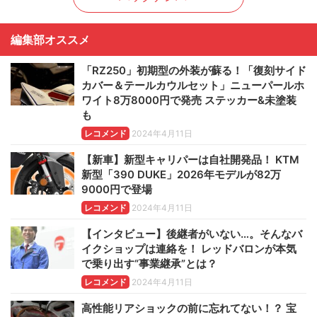
編集部オススメ
「RZ250」初期型の外装が蘇る！「復刻サイド
カバー＆テールカウルセット」ニューパールホ
ワイト8万8000円で発売 ステッカー&未塗装
も
レコメンド
2024年4月11日
【新車】新型キャリパーは自社開発品！ KTM
新型「390 DUKE」2026年モデルが82万
9000円で登場
レコメンド
2024年4月11日
【インタビュー】後継者がいない…。そんなバ
イクショップは連絡を！ レッドバロンが本気
で乗り出す“事業継承”とは？
レコメンド
2024年4月11日
高性能リアショックの前に忘れてない！？ 宝