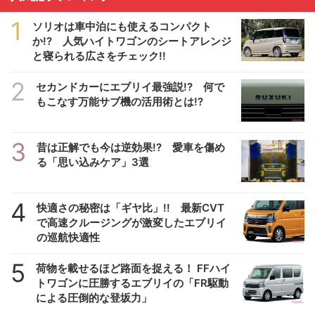
1
ソリオは車中泊にも使えるコンパクト
か!? 人気ハイトワゴンのシートアレンジ
と寝られる広さをチェック!!
2
セカンドカーにエブリイ最強説!? 何で
もこなす万能サブ機の活用術とは!?
3
昔は正解でも今は逆効果!? 愛車を傷め
る「思い込みケア」3選
4
快適さの秘密は「ギヤ比」!! 最新CVT
で高速クルージングが激変したエブリイ
の巡航快適性
5
荷物を載せるほど路面を捉える！ FFハイ
トワゴンに圧勝するエブリイの「FR駆動
による圧倒的な登坂力」