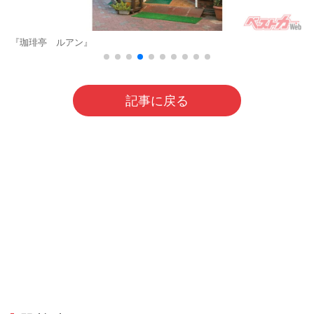
『珈琲亭 ルアン』
記事に戻る