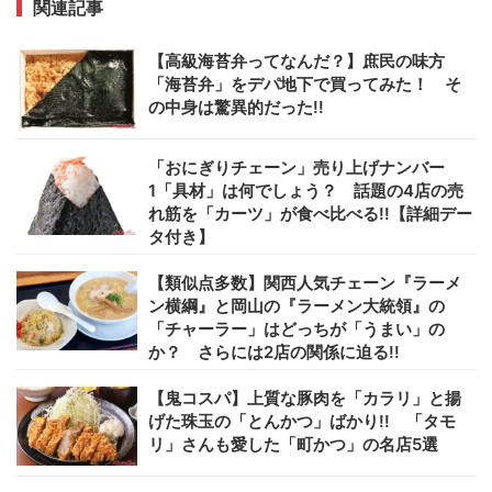
関連記事
【高級海苔弁ってなんだ？】庶民の味方
「海苔弁」をデパ地下で買ってみた！ そ
の中身は驚異的だった!!
「おにぎりチェーン」売り上げナンバー
1「具材」は何でしょう？ 話題の4店の売
れ筋を「カーツ」が食べ比べる!!【詳細デー
タ付き】
【類似点多数】関西人気チェーン『ラーメ
ン横綱』と岡山の『ラーメン大統領』の
「チャーラー」はどっちが「うまい」の
か？ さらには2店の関係に迫る!!
【鬼コスパ】上質な豚肉を「カラリ」と揚
げた珠玉の「とんかつ」ばかり!! 「タモ
リ」さんも愛した「町かつ」の名店5選