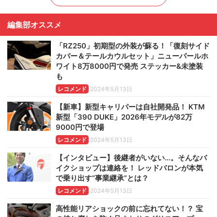
編集部オススメ
「RZ250」初期型の外装が蘇る！「復刻サイド
カバー＆テールカウルセット」ニューパールホ
ワイト8万8000円で発売 ステッカー&未塗装
も
レコメンド
2024年5月13日
【新車】新型キャリパーは自社開発品！ KTM
新型「390 DUKE」2026年モデルが82万
9000円で登場
レコメンド
2024年5月13日
【インタビュー】後継者がいない…。そんなバ
イクショップは連絡を！ レッドバロンが本気
で乗り出す“事業継承”とは？
レコメンド
2024年5月13日
高性能リアショックの前に忘れてない！？ 宝