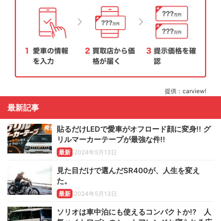
提供：carview!
最新記事
貼るだけLEDで愛車がオフロード顔に変身!! グ
リルマーカーテープが最強な件!!
最新
2024年5月13日
見た目だけで選んだSR400が、人生を変え
た。
最新
2024年5月13日
ソリオは車中泊にも使えるコンパクトか!? 人