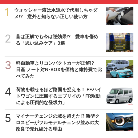
1
ウォッシャー液は水道水で代用しちゃダ
メ!? 意外と知らない正しい使い方
2
昔は正解でも今は逆効果!? 愛車を傷め
る「思い込みケア」3選
3
軽自動車よりコンパクトカーが正解!?
日産 ノート対N-BOXを価格と維持費で比
べてみた
4
荷物を載せるほど路面を捉える！ FFハイ
トワゴンに圧勝するエブリイの「FR駆動
による圧倒的な登坂力」
5
マイナーチェンジの域を超えた!? 新型ク
ロスビーがフルモデルチェンジ並みの大
改良で売れ続ける理由