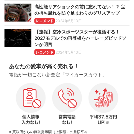
高性能リアショックの前に忘れてない！？ 宝
の持ち腐れを防ぐ足まわりのグリスアップ
レコメンド
2024年5月13日
【速報】空冷スポーツスターが復活する！
2027モデルでの再登板をハーレーダビッドソ
ンが明言
レコメンド
2024年5月13日
あなたの愛車が高く売れる！
電話が一切こない新査定「マイカースカウト」
※ 買取店からの買取提示額（上限額）の差額平均