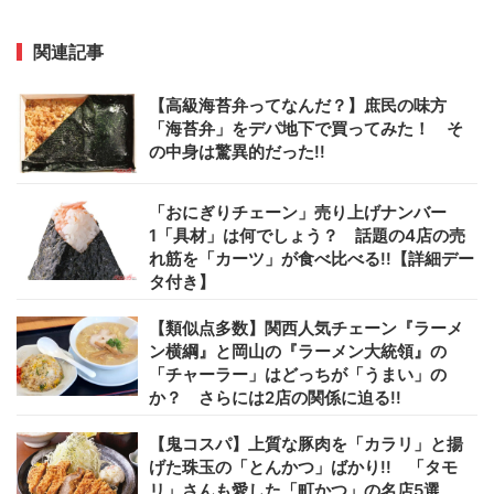
関連記事
【高級海苔弁ってなんだ？】庶民の味方
「海苔弁」をデパ地下で買ってみた！ そ
の中身は驚異的だった!!
「おにぎりチェーン」売り上げナンバー
1「具材」は何でしょう？ 話題の4店の売
れ筋を「カーツ」が食べ比べる!!【詳細デー
タ付き】
【類似点多数】関西人気チェーン『ラーメ
ン横綱』と岡山の『ラーメン大統領』の
「チャーラー」はどっちが「うまい」の
か？ さらには2店の関係に迫る!!
【鬼コスパ】上質な豚肉を「カラリ」と揚
げた珠玉の「とんかつ」ばかり!! 「タモ
リ」さんも愛した「町かつ」の名店5選