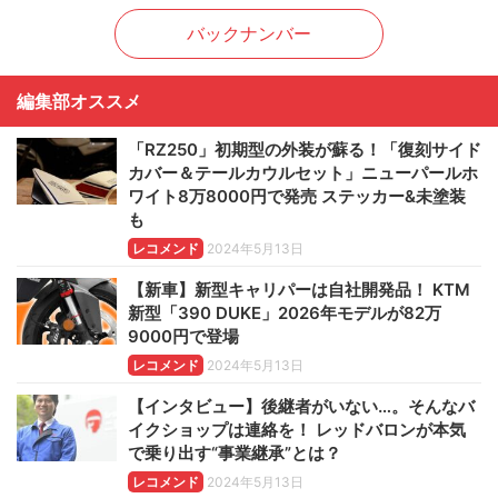
バックナンバー
編集部オススメ
「RZ250」初期型の外装が蘇る！「復刻サイド
カバー＆テールカウルセット」ニューパールホ
ワイト8万8000円で発売 ステッカー&未塗装
も
レコメンド
2024年5月13日
【新車】新型キャリパーは自社開発品！ KTM
新型「390 DUKE」2026年モデルが82万
9000円で登場
レコメンド
2024年5月13日
【インタビュー】後継者がいない…。そんなバ
イクショップは連絡を！ レッドバロンが本気
で乗り出す“事業継承”とは？
レコメンド
2024年5月13日