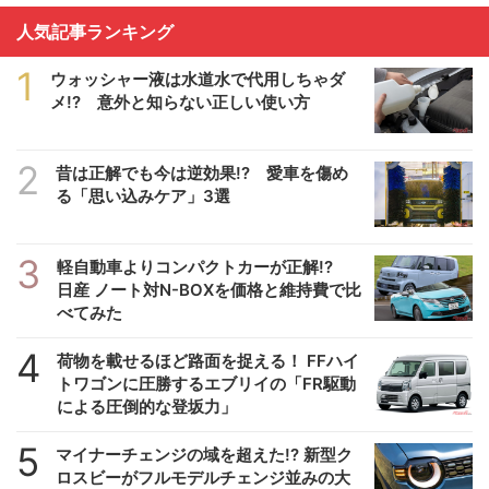
人気記事ランキング
1
ウォッシャー液は水道水で代用しちゃダ
メ!? 意外と知らない正しい使い方
2
昔は正解でも今は逆効果!? 愛車を傷め
る「思い込みケア」3選
3
軽自動車よりコンパクトカーが正解!?
日産 ノート対N-BOXを価格と維持費で比
べてみた
4
荷物を載せるほど路面を捉える！ FFハイ
トワゴンに圧勝するエブリイの「FR駆動
による圧倒的な登坂力」
5
マイナーチェンジの域を超えた!? 新型ク
ロスビーがフルモデルチェンジ並みの大