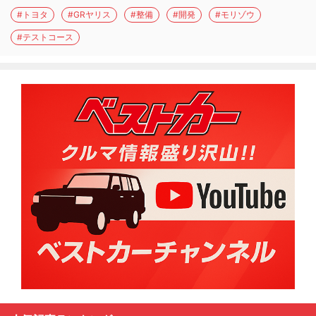
#トヨタ
#GRヤリス
#整備
#開発
#モリゾウ
#テストコース