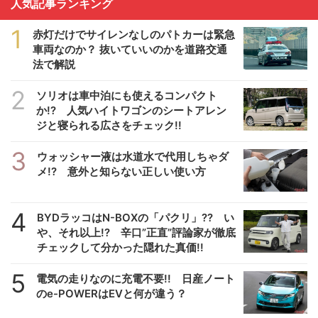
人気記事ランキング
1
赤灯だけでサイレンなしのパトカーは緊急
車両なのか？ 抜いていいのかを道路交通
法で解説
2
ソリオは車中泊にも使えるコンパクト
か!? 人気ハイトワゴンのシートアレン
ジと寝られる広さをチェック!!
3
ウォッシャー液は水道水で代用しちゃダ
メ!? 意外と知らない正しい使い方
4
BYDラッコはN-BOXの「パクリ」?? い
や、それ以上!? 辛口”正直”評論家が徹底
チェックして分かった隠れた真価!!
5
電気の走りなのに充電不要!! 日産ノート
のe-POWERはEVと何が違う？