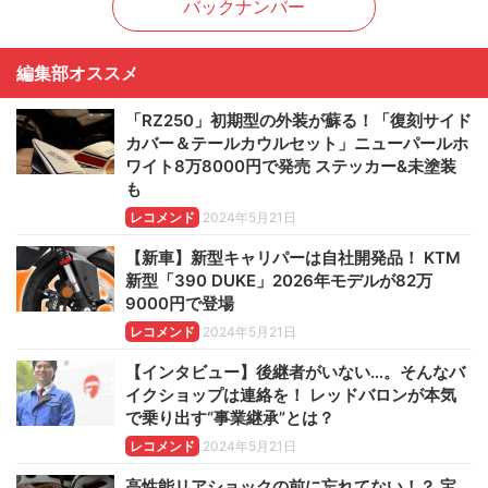
バックナンバー
編集部オススメ
「RZ250」初期型の外装が蘇る！「復刻サイド
カバー＆テールカウルセット」ニューパールホ
ワイト8万8000円で発売 ステッカー&未塗装
も
レコメンド
2024年5月21日
【新車】新型キャリパーは自社開発品！ KTM
新型「390 DUKE」2026年モデルが82万
9000円で登場
レコメンド
2024年5月21日
【インタビュー】後継者がいない…。そんなバ
イクショップは連絡を！ レッドバロンが本気
で乗り出す“事業継承”とは？
レコメンド
2024年5月21日
高性能リアショックの前に忘れてない！？ 宝