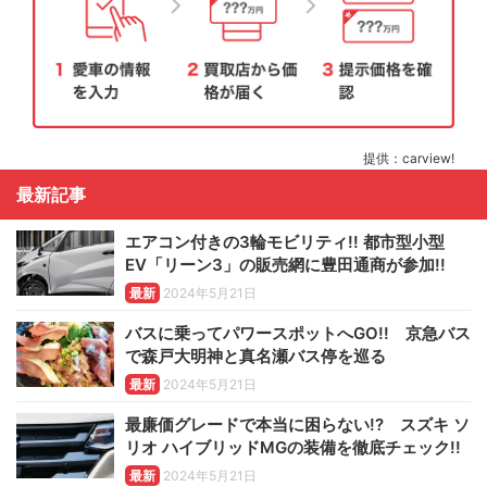
提供：carview!
最新記事
エアコン付きの3輪モビリティ!! 都市型小型
EV「リーン3」の販売網に豊田通商が参加!!
最新
2024年5月21日
バスに乗ってパワースポットへGO!! 京急バス
で森戸大明神と真名瀬バス停を巡る
最新
2024年5月21日
最廉価グレードで本当に困らない!? スズキ ソ
リオ ハイブリッドMGの装備を徹底チェック!!
最新
2024年5月21日