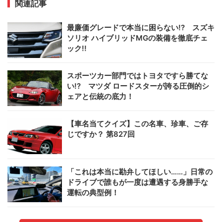
関連記事
最廉価グレードで本当に困らない!? スズキ
ソリオ ハイブリッドMGの装備を徹底チェ
ック!!
スポーツカー部門ではトヨタですら勝てな
い!? マツダ ロードスターが誇る圧倒的シ
ェアと伝統の底力！
【車名当てクイズ】この名車、珍車、ご存
じですか？ 第827回
「これは本当に勘弁してほしい……」日常の
ドライブで誰もが一度は遭遇する身勝手な
運転の典型例！