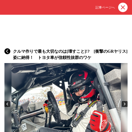
記事ページへ
クルマ作りで最も大切なのは[壊すこと]!? [衝撃のGRヤリス]
姿に納得！ トヨタ車が信頼性抜群のワケ