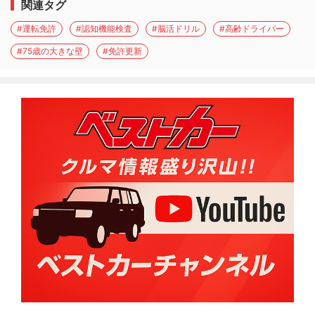
関連タグ
#運転免許
#認知機能検査
#脳活ドリル
#高齢ドライバー
#75歳の大きな壁
#免許更新