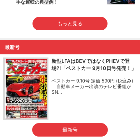
手な運転の典型例！
もっと見る
最新号
新型LFAはBEVではなくPHEVで登
場?!「ベストカー 9月10日号発売！」
ベストカー 9.10号 定価 590円 (税込み)
自動車メーカー出演のテレビ番組が
SN…
最新号