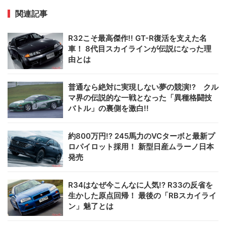
関連記事
R32こそ最高傑作!! GT-R復活を支えた名
車！ 8代目スカイラインが伝説になった理
由とは
普通なら絶対に実現しない夢の競演!? クル
マ界の伝説的な一戦となった「異種格闘技
バトル」の裏側を激白!!
約800万円!? 245馬力のVCターボと最新プ
ロパイロット採用！ 新型日産ムラーノ日本
発売
R34はなぜ今こんなに人気!? R33の反省を
生かした原点回帰！ 最後の「RBスカイライ
ン」魅了とは