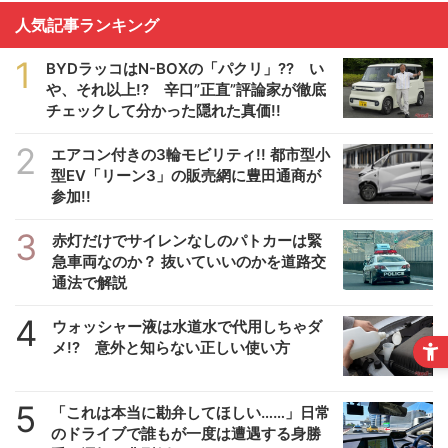
人気記事ランキング
1
BYDラッコはN-BOXの「パクリ」?? い
や、それ以上!? 辛口”正直”評論家が徹底
チェックして分かった隠れた真価!!
2
エアコン付きの3輪モビリティ!! 都市型小
型EV「リーン3」の販売網に豊田通商が
参加!!
3
赤灯だけでサイレンなしのパトカーは緊
急車両なのか？ 抜いていいのかを道路交
通法で解説
4
ウォッシャー液は水道水で代用しちゃダ
メ!? 意外と知らない正しい使い方
5
「これは本当に勘弁してほしい……」日常
のドライブで誰もが一度は遭遇する身勝