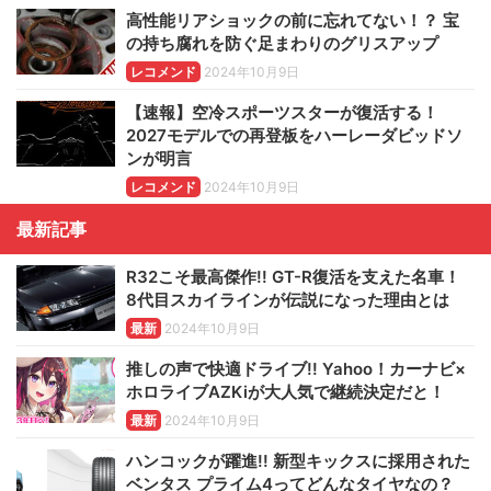
高性能リアショックの前に忘れてない！？ 宝
の持ち腐れを防ぐ足まわりのグリスアップ
レコメンド
2024年10月9日
【速報】空冷スポーツスターが復活する！
2027モデルでの再登板をハーレーダビッドソ
ンが明言
レコメンド
2024年10月9日
最新記事
R32こそ最高傑作!! GT-R復活を支えた名車！
8代目スカイラインが伝説になった理由とは
最新
2024年10月9日
推しの声で快適ドライブ!! Yahoo！カーナビ×
ホロライブAZKiが大人気で継続決定だと！
最新
2024年10月9日
ハンコックが躍進!! 新型キックスに採用された
ベンタス プライム4ってどんなタイヤなの？