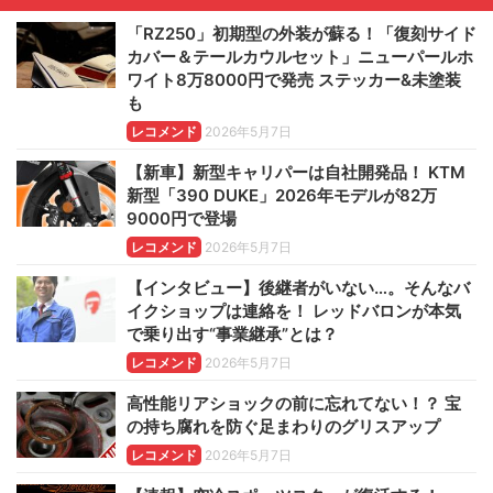
「RZ250」初期型の外装が蘇る！「復刻サイド
カバー＆テールカウルセット」ニューパールホ
ワイト8万8000円で発売 ステッカー&未塗装
も
レコメンド
2026年5月7日
【新車】新型キャリパーは自社開発品！ KTM
新型「390 DUKE」2026年モデルが82万
9000円で登場
レコメンド
2026年5月7日
【インタビュー】後継者がいない…。そんなバ
イクショップは連絡を！ レッドバロンが本気
で乗り出す“事業継承”とは？
レコメンド
2026年5月7日
高性能リアショックの前に忘れてない！？ 宝
の持ち腐れを防ぐ足まわりのグリスアップ
レコメンド
2026年5月7日