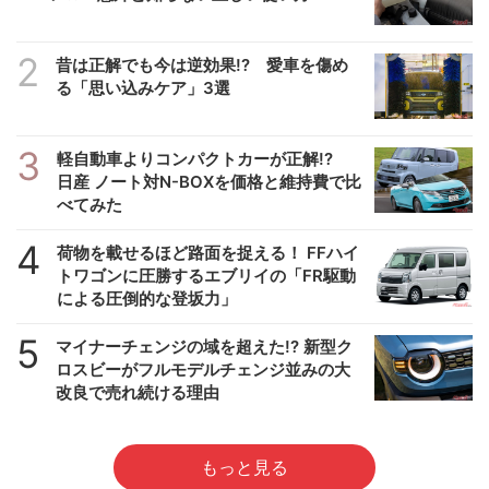
2
昔は正解でも今は逆効果!? 愛車を傷め
る「思い込みケア」3選
3
軽自動車よりコンパクトカーが正解!?
日産 ノート対N-BOXを価格と維持費で比
べてみた
4
荷物を載せるほど路面を捉える！ FFハイ
トワゴンに圧勝するエブリイの「FR駆動
による圧倒的な登坂力」
5
マイナーチェンジの域を超えた!? 新型ク
ロスビーがフルモデルチェンジ並みの大
改良で売れ続ける理由
もっと見る