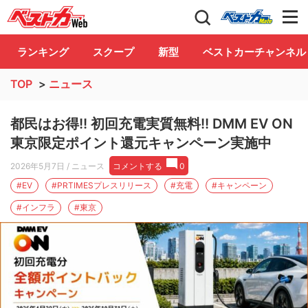
自動車情報誌「ベストカー」
Club
ランキング
スクープ
新型
ベストカーチャンネル
TOP
>
ニュース
都民はお得!! 初回充電実質無料!! DMM EV ON
東京限定ポイント還元キャンペーン実施中
2026年5月7日
/ ニュース
コメントする
0
#EV
#PRTIMESプレスリリース
#充電
#キャンペーン
#インフラ
#東京