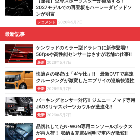
【速報】空冷スポーツスターが復活する！
2027モデルでの再登板をハーレーダビッドソ
ンが明言
レコメンド
2026年5月7日
最新記事
ケンウッドのミラー型ドラレコに新作登場!!
56fpsや高性能センサーはさすが老舗の仕事!!
最新
2026年5月7日
快適さの秘密は「ギヤ比」!! 最新CVTで高速
クルージングが激変したエブリイの巡航快適性
最新
2026年5月7日
パーキングセンサー対応!! ジムニー ノマド専用
JAOSリヤスポーツカウルが激進化!!
最新
2026年5月7日
品切れしてたN-WGN専用コンソールボックス
が再入荷！ 収納＆充電&照明で車内が激変!!