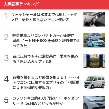
人気記事ランキング
1
ウォッシャー液は水道水で代用しちゃダ
メ!? 意外と知らない正しい使い方
2
軽自動車よりコンパクトカーが正解!?
日産 ノート対N-BOXを価格と維持費で比
べてみた
3
昔は正解でも今は逆効果!? 愛車を傷め
る「思い込みケア」3選
4
荷物を載せるほど路面を捉える！ FFハイ
トワゴンに圧勝するエブリイの「FR駆動
による圧倒的な登坂力」
5
ガソリン車は約40万円安い!! ホンダ フ
リードはe:HEVとどっちが得か