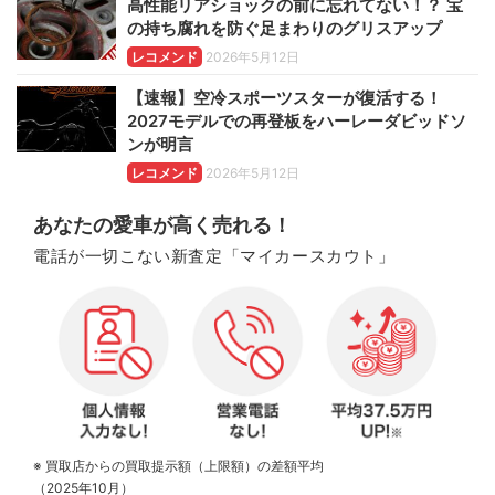
高性能リアショックの前に忘れてない！？ 宝
の持ち腐れを防ぐ足まわりのグリスアップ
レコメンド
2026年5月12日
【速報】空冷スポーツスターが復活する！
2027モデルでの再登板をハーレーダビッドソ
ンが明言
レコメンド
2026年5月12日
あなたの愛車が高く売れる！
電話が一切こない新査定「マイカースカウト」
※ 買取店からの買取提示額（上限額）の差額平均
（2025年10月）