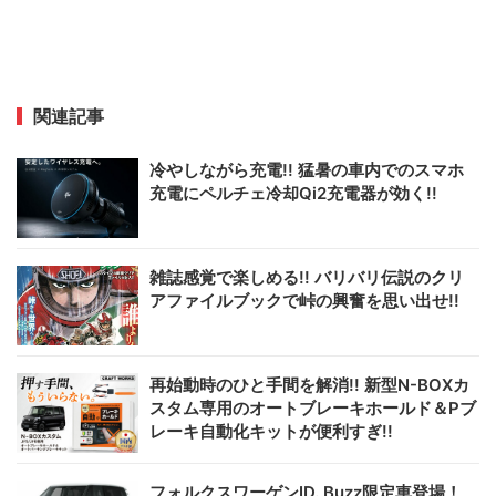
関連記事
冷やしながら充電!! 猛暑の車内でのスマホ
充電にペルチェ冷却Qi2充電器が効く!!
雑誌感覚で楽しめる!! バリバリ伝説のクリ
アファイルブックで峠の興奮を思い出せ!!
再始動時のひと手間を解消!! 新型N-BOXカ
スタム専用のオートブレーキホールド＆Pブ
レーキ自動化キットが便利すぎ!!
フォルクスワーゲンID. Buzz限定車登場！