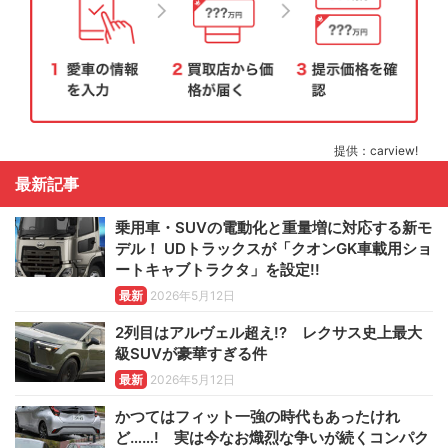
提供：carview!
最新記事
乗用車・SUVの電動化と重量増に対応する新モ
デル！ UDトラックスが「クオンGK車載用ショ
ートキャブトラクタ」を設定!!
最新
2026年5月12日
2列目はアルヴェル超え!? レクサス史上最大
級SUVが豪華すぎる件
最新
2026年5月12日
かつてはフィット一強の時代もあったけれ
ど……! 実は今なお熾烈な争いが続くコンパク