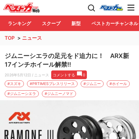
自動車情報誌「ベストカー」
Club
ランキング
スクープ
新型
ベストカーチャンネル
TOP
>
ニュース
ジムニーシエラの足元をド迫力に！ ARX新
17インチホイール解禁!!
2026年5月12日
/ ニュース
コメントする
0
#スズキ
#PRTIMESプレスリリース
#ジムニー
#ホイール
#ジムニーシエラ
#ジムニーノマド