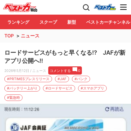
自動車情報誌「ベストカー」
Club
ランキング
スクープ
新型
ベストカーチャンネル
TOP
>
ニュース
ロードサービスがもっと早くなる!? JAFが新
アプリ公開へ!!
2026年5月12日
/ ニュース
コメントする
0
#PRTIMESプレスリリース
#JAF
#パンク
#バッテリー上がり
#ロードサービス
#スマホアプリ
#緊急時