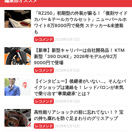
編集部オススメ
「RZ250」初期型の外装が蘇る！「復刻サイド
カバー＆テールカウルセット」ニューパールホ
ワイト8万8000円で発売 ステッカー&未塗装
も
レコメンド
2026年5月12日
【新車】新型キャリパーは自社開発品！ KTM
新型「390 DUKE」2026年モデルが82万
9000円で登場
レコメンド
2026年5月12日
【インタビュー】後継者がいない…。そんなバ
イクショップは連絡を！ レッドバロンが本気
で乗り出す“事業継承”とは？
レコメンド
2026年5月12日
高性能リアショックの前に忘れてない！？ 宝
の持ち腐れを防ぐ足まわりのグリスアップ
レコメンド
2026年5月12日