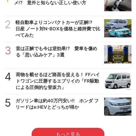
メ!? 意外と知らない正しい使い方
2
軽自動車よりコンパクトカーが正解!?
日産 ノート対N-BOXを価格と維持費で比
べてみた
3
昔は正解でも今は逆効果!? 愛車を傷め
る「思い込みケア」3選
4
荷物を載せるほど路面を捉える！ FFハイ
トワゴンに圧勝するエブリイの「FR駆動
による圧倒的な登坂力」
5
ガソリン車は約40万円安い!! ホンダ フ
リードはe:HEVとどっちが得か
もっと見る