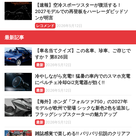
【速報】空冷スポーツスターが復活する！
2027モデルでの再登板をハーレーダビッドソ
ンが明言
レコメンド
2026年5月12日
最新記事
【車名当てクイズ】この名車、珍車、ご存じで
すか？ 第826回
最新
2026年5月12日
冷やしながら充電!! 猛暑の車内でのスマホ充電
にペルチェ冷却Qi2充電器が効く!!
最新
2026年5月12日
【海外】ホンダ「フォルツァ750」の2027年
モデルが欧州で登場 シックな新色2色を追加し
フラッグシップスクーターの魅力アップ
最新
2026年5月12日
雑誌感覚で楽しめる!! バリバリ伝説のクリアフ