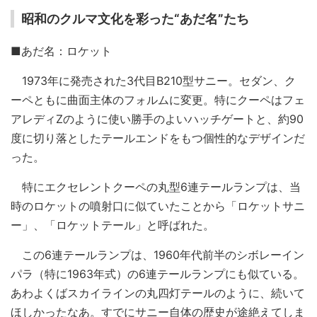
昭和のクルマ文化を彩った“あだ名”たち
■あだ名：ロケット
1973年に発売された3代目B210型サニー。セダン、ク
ーペともに曲面主体のフォルムに変更。特にクーペはフェ
アレディZのように使い勝手のよいハッチゲートと、約90
度に切り落としたテールエンドをもつ個性的なデザインだ
った。
特にエクセレントクーペの丸型6連テールランプは、当
時のロケットの噴射口に似ていたことから「ロケットサニ
ー」、「ロケットテール」と呼ばれた。
この6連テールランプは、1960年代前半のシボレーイン
パラ（特に1963年式）の6連テールランプにも似ている。
あわよくばスカイラインの丸四灯テールのように、続いて
ほしかったなあ。すでにサニー自体の歴史が途絶えてしま