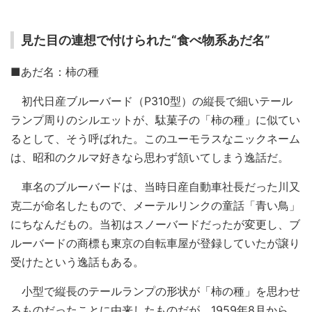
見た目の連想で付けられた“食べ物系あだ名”
■あだ名：柿の種
初代日産ブルーバード（P310型）の縦長で細いテール
ランプ周りのシルエットが、駄菓子の「柿の種」に似てい
るとして、そう呼ばれた。このユーモラスなニックネーム
は、昭和のクルマ好きなら思わず頷いてしまう逸話だ。
車名のブルーバードは、当時日産自動車社長だった川又
克二が命名したもので、メーテルリンクの童話「青い鳥」
にちなんだもの。当初はスノーバードだったが変更し、ブ
ルーバードの商標も東京の自転車屋が登録していたが譲り
受けたという逸話もある。
小型で縦長のテールランプの形状が「柿の種」を思わせ
るものだったことに由来したものだが、1959年8月から