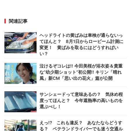
関連記事
ヘッドライトの黄ばみは車検が通らないっ
てほんと？ 8月1日からロービーム計測に
変更！ 黄ばみを取るにはどうすればい
い？
泣けるぞコレは!! 今田美桜が浴衣姿＆貴重
な“幼少期ショット”初公開!! キリン「晴れ
風」新CM「思い出の花火」篇が公開
サンシェードって意味あるの？ 気休め程
度ってほんと？ 今年遮熱率の高いものを
選ぶべし！
えっ!? これも違反？ あなたならどうす
る？ ベテランドライバーでも迷う交通ル