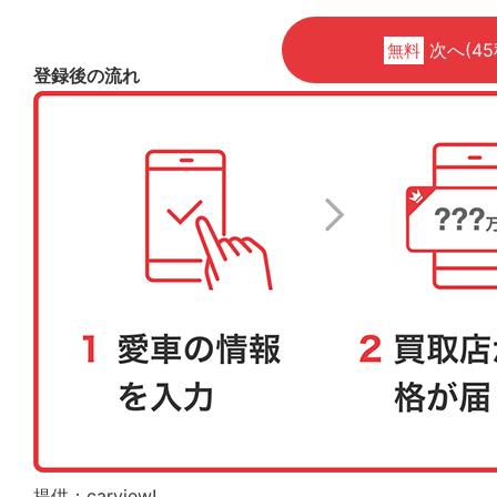
次へ(45
無料
登録後の流れ
提供：carview!