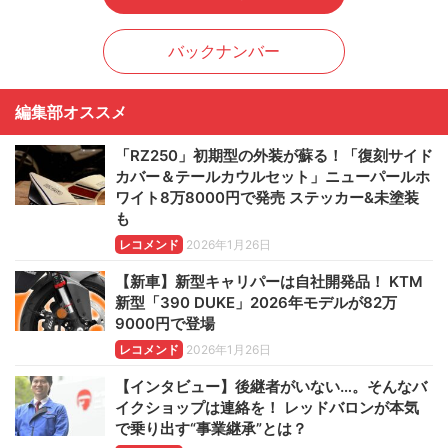
バックナンバー
編集部オススメ
「RZ250」初期型の外装が蘇る！「復刻サイド
カバー＆テールカウルセット」ニューパールホ
ワイト8万8000円で発売 ステッカー&未塗装
も
レコメンド
2026年1月26日
【新車】新型キャリパーは自社開発品！ KTM
新型「390 DUKE」2026年モデルが82万
9000円で登場
レコメンド
2026年1月26日
【インタビュー】後継者がいない…。そんなバ
イクショップは連絡を！ レッドバロンが本気
で乗り出す“事業継承”とは？