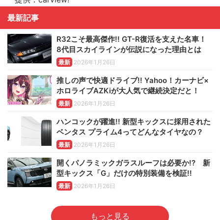
最新記事
R32こそ最高傑作!! GT-R復活を支えた名車！
8代目スカイラインが伝説になった理由とは
最新
2026年1月26日
推しの声で快適ドライブ!! Yahoo！カーナビ×
ホロライブAZKiが大人気で継続決定だと！
最新
2026年1月26日
ハンコックが躍進!! 新型キックスに採用された
ベンタス プライム4ってどんなタイヤなの？
最新
2026年1月26日
開くパノラミックガラスルーフは必要か!? 新
型キックス「G」だけの特別装備を検証!!
最新
2026年1月26日
もっと見る