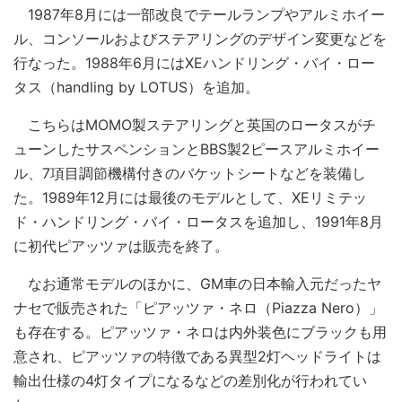
1987年8月には一部改良でテールランプやアルミホイー
ル、コンソールおよびステアリングのデザイン変更などを
行なった。1988年6月にはXEハンドリング・バイ・ロー
タス（handling by LOTUS）を追加。
こちらはMOMO製ステアリングと英国のロータスがチ
ューンしたサスペンションとBBS製2ピースアルミホイー
ル、7項目調節機構付きのバケットシートなどを装備し
た。1989年12月には最後のモデルとして、XEリミテッ
ド・ハンドリング・バイ・ロータスを追加し、1991年8月
に初代ピアッツァは販売を終了。
なお通常モデルのほかに、GM車の日本輸入元だったヤ
ナセで販売された「ピアッツァ・ネロ（Piazza Nero）」
も存在する。ピアッツァ・ネロは内外装色にブラックも用
意され、ピアッツァの特徴である異型2灯ヘッドライトは
輸出仕様の4灯タイプになるなどの差別化が行われてい