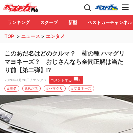
自動車情報誌「ベストカー」
Club
ランキング
スクープ
新型
ベストカーチャンネル
TOP
>
ニュース
>
エンタメ
このあだ名はどのクルマ？ 柿の種 ハマグリ
マヨネーズ？ おじさんなら全問正解は当た
り前【第二弾】!?
2026年1月26日
/ エンタメ
コメントする
0
#車名
#あだ名
#ハマグリ
#マヨネーズ