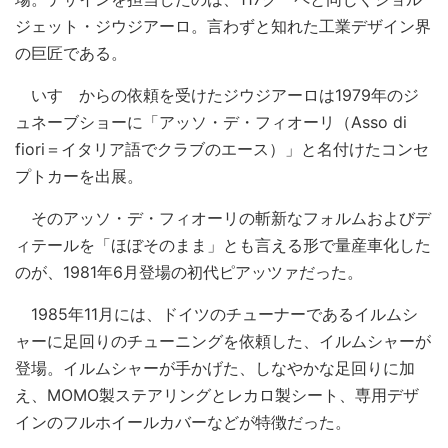
ジェット・ジウジアーロ。言わずと知れた工業デザイン界
の巨匠である。
いすゞからの依頼を受けたジウジアーロは1979年のジ
ュネーブショーに「アッソ・デ・フィオーリ（Asso di
fiori＝イタリア語でクラブのエース）」と名付けたコンセ
プトカーを出展。
そのアッソ・デ・フィオーリの斬新なフォルムおよびデ
ィテールを「ほぼそのまま」とも言える形で量産車化した
のが、1981年6月登場の初代ピアッツァだった。
1985年11月には、ドイツのチューナーであるイルムシ
ャーに足回りのチューニングを依頼した、イルムシャーが
登場。イルムシャーが手かげた、しなやかな足回りに加
え、MOMO製ステアリングとレカロ製シート、専用デザ
インのフルホイールカバーなどが特徴だった。