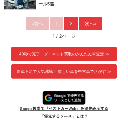
ール5選
«前へ
1
2
次へ»
1
/
2ページ
40秒で完了！グーネット買取のかんたん車査定 ≫
新車不足で人気沸騰！ 欲しい車を中古車でさがす ≫
Google検索で『ベストカーWeb』を優先表示する
「優先するソース」とは？