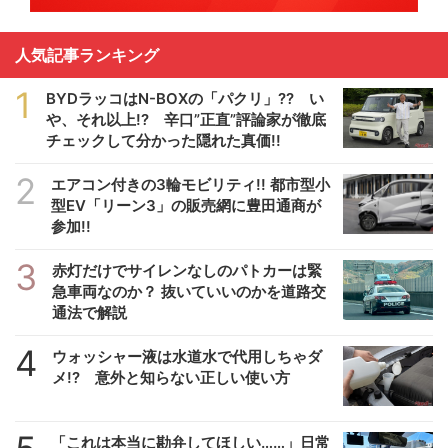
人気記事ランキング
1
BYDラッコはN-BOXの「パクリ」?? い
や、それ以上!? 辛口”正直”評論家が徹底
チェックして分かった隠れた真価!!
2
エアコン付きの3輪モビリティ!! 都市型小
型EV「リーン3」の販売網に豊田通商が
参加!!
3
赤灯だけでサイレンなしのパトカーは緊
急車両なのか？ 抜いていいのかを道路交
通法で解説
4
ウォッシャー液は水道水で代用しちゃダ
メ!? 意外と知らない正しい使い方
「これは本当に勘弁してほしい……」日常