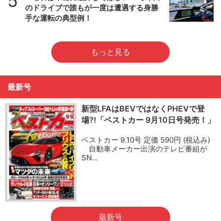
5
のドライブで誰もが一度は遭遇する身勝
手な運転の典型例！
もっと見る
最新号
新型LFAはBEVではなくPHEVで登
場?!「ベストカー 9月10日号発売！」
ベストカー 9.10号 定価 590円 (税込み)
自動車メーカー出演のテレビ番組が
SN…
最新号