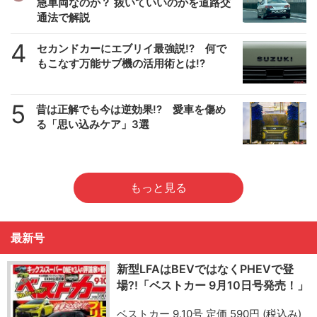
急車両なのか？ 抜いていいのかを道路交
通法で解説
4
セカンドカーにエブリイ最強説!? 何で
もこなす万能サブ機の活用術とは!?
5
昔は正解でも今は逆効果!? 愛車を傷め
る「思い込みケア」3選
もっと見る
最新号
新型LFAはBEVではなくPHEVで登
場?!「ベストカー 9月10日号発売！」
ベストカー 9.10号 定価 590円 (税込み)