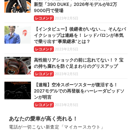
新型「390 DUKE」2026年モデルが82万
9000円で登場
レコメンド
2023年2月5日
【インタビュー】後継者がいない…。そんなバ
イクショップは連絡を！ レッドバロンが本気
で乗り出す“事業継承”とは？
レコメンド
2023年2月5日
高性能リアショックの前に忘れてない！？ 宝
の持ち腐れを防ぐ足まわりのグリスアップ
レコメンド
2023年2月5日
【速報】空冷スポーツスターが復活する！
2027モデルでの再登板をハーレーダビッドソ
ンが明言
レコメンド
2023年2月5日
あなたの愛車が高く売れる！
電話が一切こない新査定「マイカースカウト」