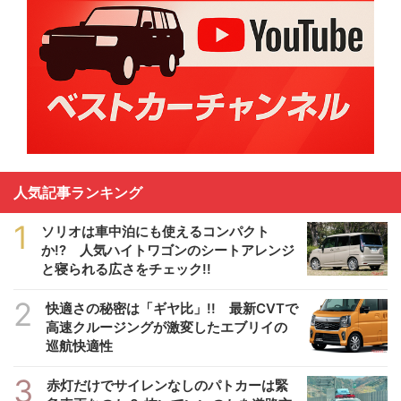
人気記事ランキング
1
ソリオは車中泊にも使えるコンパクト
か!? 人気ハイトワゴンのシートアレンジ
と寝られる広さをチェック!!
2
快適さの秘密は「ギヤ比」!! 最新CVTで
高速クルージングが激変したエブリイの
巡航快適性
3
赤灯だけでサイレンなしのパトカーは緊