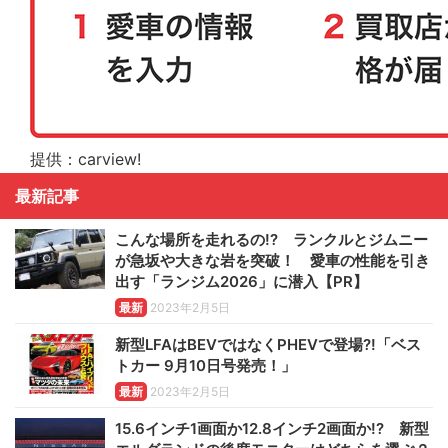
提供：carview!
最新記事
こんな場所を走れるの!? ランクルとジムニー
が急坂や大きな岩を突破！ 愛車の性能を引き
出す「ランジム2026」に潜入【PR】
最新
2023年2月5日
新型LFAはBEVではなくPHEVで登場?!「ベス
トカー 9月10日号発売！」
最新
2023年2月5日
15.6インチ1画面か12.8インチ2画面か!? 新型