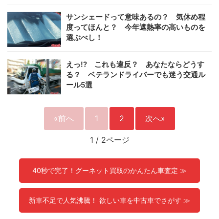
サンシェードって意味あるの？ 気休め程
度ってほんと？ 今年遮熱率の高いものを
選ぶべし！
えっ!? これも違反？ あなたならどうす
る？ ベテランドライバーでも迷う交通ル
ール5選
«前へ
1
2
次へ»
1
/
2ページ
40秒で完了！グーネット買取のかんたん車査定 ≫
新車不足で人気沸騰！ 欲しい車を中古車でさがす ≫