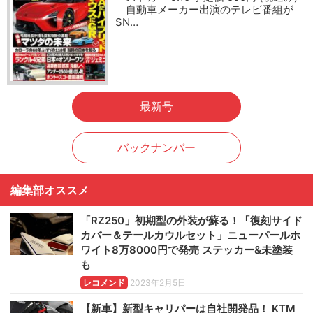
自動車メーカー出演のテレビ番組が
SN…
最新号
バックナンバー
編集部オススメ
「RZ250」初期型の外装が蘇る！「復刻サイド
カバー＆テールカウルセット」ニューパールホ
ワイト8万8000円で発売 ステッカー&未塗装
も
レコメンド
2023年2月5日
【新車】新型キャリパーは自社開発品！ KTM