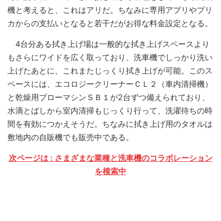
機と考えると、これはアリだ。ちなみに専用アプリやプリ
カからの支払いとなると若干だがお得な料金設定となる。
4台分ある拭き上げ場は一般的な拭き上げスペースより
もさらにワイドを広く取っており、洗車機でしっかり洗い
上げたあとに、これまたじっくり拭き上げが可能。このス
ペースには、エコロジークリーナーＣＬ２（車内清掃機）
と乾燥用ブローマシンＳＢ１が2台ずつ備えられており、
水滴とばしから室内清掃もじっくり行って、洗濯待ちの時
間を有効につかえそうだ。ちなみに拭き上げ用のタオルは
敷地内の自販機でも販売中である。
次ページは : さまざまな業種と洗車機のコラボレーション
を模索中