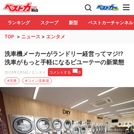
自動車情報誌「ベストカー」
Club
ランキング
スクープ
新型
ベストカーチャンネル
TOP
>
ニュース
>
エンタメ
洗車機メーカーがランドリー経営ってマジ!?
洗車がもっと手軽になるビユーテーの新業態
2023年2月5日
/ エンタメ
コメントする
0
#洗車
#コイン洗車場