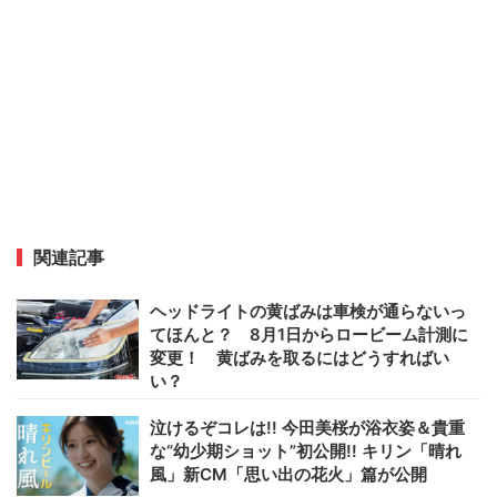
関連記事
ヘッドライトの黄ばみは車検が通らないっ
てほんと？ 8月1日からロービーム計測に
変更！ 黄ばみを取るにはどうすればい
い？
泣けるぞコレは!! 今田美桜が浴衣姿＆貴重
な“幼少期ショット”初公開!! キリン「晴れ
風」新CM「思い出の花火」篇が公開