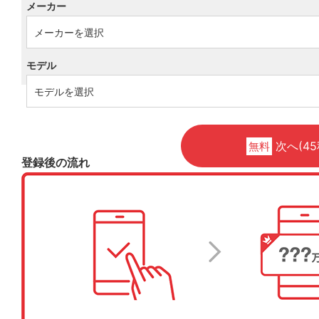
メーカー
モデル
次へ(45
無料
登録後の流れ