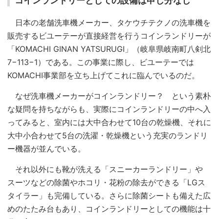
コインランドリーとしての設備は申し分なし
日本の老舗洗車機メーカー、タケウチテクノの洗車機を
販売するビユーテーが直接経営を行うコインランドリーが
「KOMACHI GINAN YATSURUGI」（岐阜県岐南町八剣北
7−113−1）である。この事業に際し、ビユーテーでは
KOMACHI事業部を立ち上げてこれに臨んでいるのだ。
なぜ洗車機メーカーがコインランドリー？ という素朴
な疑問を持ちながらも、実際にコインランドリーの中へ入
ってみると、室内には大中合わせて10台の乾燥機、それに
大中小合わせて5台の洗濯・乾燥機という充実のランドリ
ー機器が並んでいる。
それ以外にも靴が洗える「スニーカーランドリー」や
スーツなどの除菌やホコリ・花粉の除去ができる「LGス
タイラー」も完備している。さらに除菌シートも備えた広
めのたたみ台もあり、コインランドリーとしての機能は十