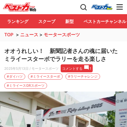
自動車情報誌「ベストカー」
Club
ランキング
スクープ
新型
ベストカーチャンネル
TOP
>
ニュース
>
モータースポーツ
オオうれしい！ 新聞記者さんの魂に届いた
ミライースターボでラリーを走る楽しさ
2025年5月13日
/ モータースポーツ
コメントする
1
#ダイハツ
#ミライースターボ
#ラリーチャレンジ
#ミライースGRスポーツ