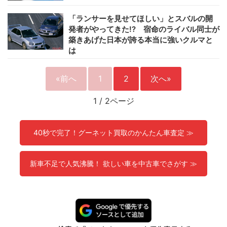
「ランサーを見せてほしい」とスバルの開
発者がやってきた!? 宿命のライバル同士が
築きあげた日本が誇る本当に強いクルマと
は
«前へ
1
2
次へ»
1
/
2ページ
40秒で完了！グーネット買取のかんたん車査定 ≫
新車不足で人気沸騰！ 欲しい車を中古車でさがす ≫