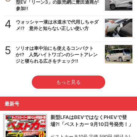
型EV「リーン3」の販売網に豊田通商が
参加!!
4
ウォッシャー液は水道水で代用しちゃダ
メ!? 意外と知らない正しい使い方
5
ソリオは車中泊にも使えるコンパクト
か!? 人気ハイトワゴンのシートアレン
ジと寝られる広さをチェック!!
もっと見る
最新号
新型LFAはBEVではなくPHEVで登
場?!「ベストカー 9月10日号発売！」
ベストカー 9.10号 定価 590円 (税込み)