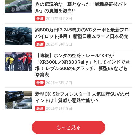
界の伝説的な一戦となった「異種格闘技バト
ル」の裏側を激白!!
最新
2025年5月13日
約800万円!? 245馬力のVCターボと最新プロ
パイロット採用！ 新型日産ムラーノ日本発売
最新
2025年5月13日
【速報】ホンダの空冷トレール“XR”が
「XR300L／XR300Rally」としてインドで登
場！ レブル500のEクラッチ、新型EVなども一
挙発表
最新
2025年5月13日
新型CX-5対フォレスター!! 人気国産SUVのポ
イントは上質感か悪路性能か？
最新
2025年5月13日
もっと見る