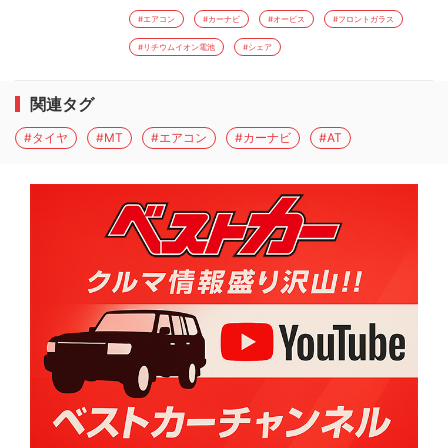
#エアコン
#カーナビ
#オービス
#フロントガラス
#リチウムイオン電池
#シェア
関連タグ
#タイヤ
#MT
#エアコン
#カーナビ
#AT