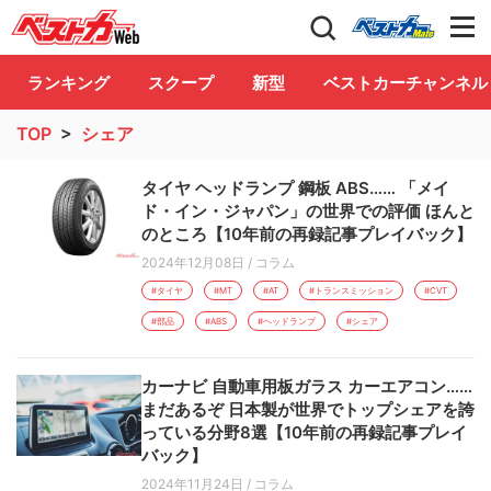
自動車情報誌「ベストカー」
Club
ランキング
スクープ
新型
ベストカーチャンネル
TOP
>
シェア
タイヤ ヘッドランプ 鋼板 ABS…… 「メイ
ド・イン・ジャパン」の世界での評価 ほんと
のところ【10年前の再録記事プレイバック】
2024年12月08日
/
コラム
#タイヤ
#MT
#AT
#トランスミッション
#CVT
#部品
#ABS
#ヘッドランプ
#シェア
カーナビ 自動車用板ガラス カーエアコン……
まだあるぞ 日本製が世界でトップシェアを誇
っている分野8選【10年前の再録記事プレイ
バック】
2024年11月24日
/
コラム