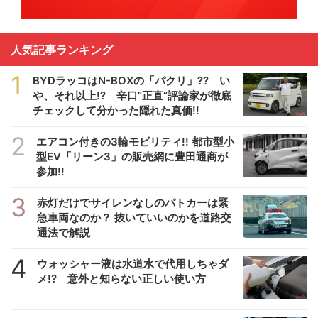
人気記事ランキング
1
BYDラッコはN-BOXの「パクリ」?? い
や、それ以上!? 辛口”正直”評論家が徹底
チェックして分かった隠れた真価!!
2
エアコン付きの3輪モビリティ!! 都市型小
型EV「リーン3」の販売網に豊田通商が
参加!!
3
赤灯だけでサイレンなしのパトカーは緊
急車両なのか？ 抜いていいのかを道路交
通法で解説
4
ウォッシャー液は水道水で代用しちゃダ
メ!? 意外と知らない正しい使い方