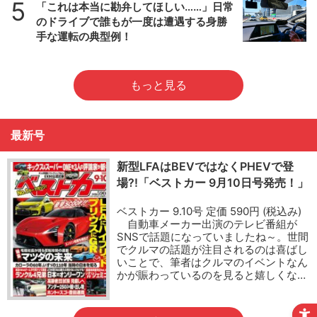
5
「これは本当に勘弁してほしい……」日常
のドライブで誰もが一度は遭遇する身勝
手な運転の典型例！
もっと見る
最新号
新型LFAはBEVではなくPHEVで登
場?!「ベストカー 9月10日号発売！」
ベストカー 9.10号 定価 590円 (税込み)
自動車メーカー出演のテレビ番組が
SNSで話題になっていましたね～。世間
でクルマの話題が注目されるのは喜ばし
いことで、筆者はクルマのイベントなん
かが賑わっているのを見ると嬉しくな…