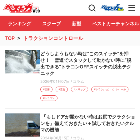
自動車情報誌「ベストカー」
Club
ランキング
スクープ
新型
ベストカーチャンネル
TOP
>
トラクションコントロール
どうしようもない時は“このスイッチ”を押
せ！ 雪道でスタックして動かない時に“脱
出できる”トラコンOFFスイッチの脱出テク
ニック
2026年01月07日
/
コラム
#実用
#雪道
#スリップ
#トラクションコントロール
#トラコン
「もしドアが開かない時はお尻でクラクショ
ンを」備えておきたい＋試しておきたいクル
マの機能
2024年06月15日
/
コラム