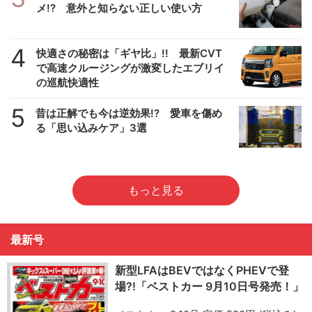
メ!? 意外と知らない正しい使い方
4
快適さの秘密は「ギヤ比」!! 最新CVT
で高速クルージングが激変したエブリイ
の巡航快適性
5
昔は正解でも今は逆効果!? 愛車を傷め
る「思い込みケア」3選
もっと見る
最新号
新型LFAはBEVではなくPHEVで登
場?!「ベストカー 9月10日号発売！」