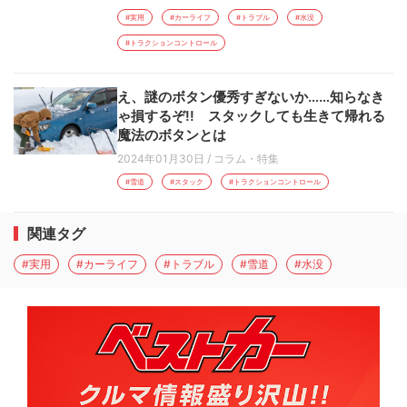
#実用
#カーライフ
#トラブル
#水没
#トラクションコントロール
え、謎のボタン優秀すぎないか……知らなき
ゃ損するぞ!! スタックしても生きて帰れる
魔法のボタンとは
2024年01月30日
/
コラム・特集
#雪道
#スタック
#トラクションコントロール
関連タグ
#実用
#カーライフ
#トラブル
#雪道
#水没