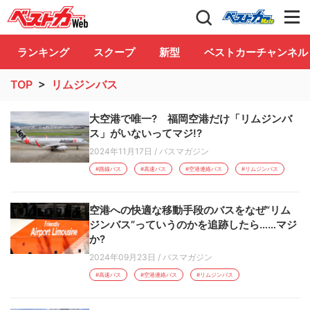
自動車情報誌「ベストカー」
Club
ランキング
スクープ
新型
ベストカーチャンネル
TOP
>
リムジンバス
大空港で唯一? 福岡空港だけ「リムジンバ
ス」がいないってマジ!?
2024年11月17日
/
バスマガジン
#路線バス
#高速バス
#空港連絡バス
#リムジンバス
空港への快適な移動手段のバスをなぜ“リム
ジンバス”っていうのかを追跡したら……マジ
か?
2024年09月23日
/
バスマガジン
#高速バス
#空港連絡バス
#リムジンバス