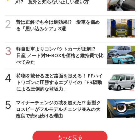
メ!? 意外と知らない正しい使い方
2
昔は正解でも今は逆効果!? 愛車を傷め
る「思い込みケア」3選
3
軽自動車よりコンパクトカーが正解!?
日産 ノート対N-BOXを価格と維持費で比
べてみた
4
荷物を載せるほど路面を捉える！ FFハイ
トワゴンに圧勝するエブリイの「FR駆動
による圧倒的な登坂力」
5
マイナーチェンジの域を超えた!? 新型ク
ロスビーがフルモデルチェンジ並みの大
改良で売れ続ける理由
もっと見る