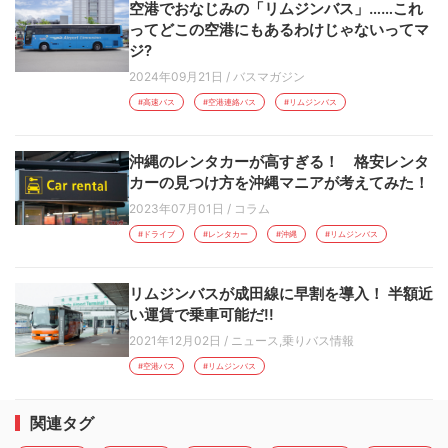
空港でおなじみの「リムジンバス」……これ
ってどこの空港にもあるわけじゃないってマ
ジ?
2024年09月21日
/
バスマガジン
#高速バス
#空港連絡バス
#リムジンバス
沖縄のレンタカーが高すぎる！ 格安レンタ
カーの見つけ方を沖縄マニアが考えてみた！
2023年07月01日
/
コラム
#ドライブ
#レンタカー
#沖縄
#リムジンバス
リムジンバスが成田線に早割を導入！ 半額近
い運賃で乗車可能だ!!
2021年12月02日
/
ニュース
,
乗りバス情報
#空港バス
#リムジンバス
関連タグ