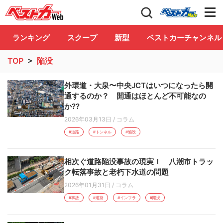
自動車情報誌「ベストカー」
Club
ランキング
スクープ
新型
ベストカーチャンネル
TOP
>
陥没
外環道・大泉〜中央JCTはいつになったら開
通するのか？ 開通はほとんど不可能なの
か??
2026年03月13日
/
コラム
#道路
#トンネル
#陥没
相次ぐ道路陥没事故の現実！ 八潮市トラッ
ク転落事故と老朽下水道の問題
2026年01月31日
/
コラム
#事故
#道路
#インフラ
#陥没