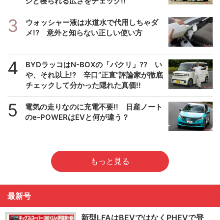
ジと寝られる広さをチェック!!
3
ウォッシャー液は水道水で代用しちゃダ
メ!? 意外と知らない正しい使い方
4
BYDラッコはN-BOXの「パクリ」?? い
や、それ以上!? 辛口”正直”評論家が徹底
チェックして分かった隠れた真価!!
5
電気の走りなのに充電不要!! 日産ノート
のe-POWERはEVと何が違う？
もっと見る
最新号
新型LFAはBEVではなくPHEVで登