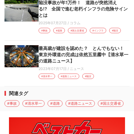
陥没事故が年1万件！ 道路が突然消え
る!? 全国で進む老朽インフラの危険サイン
とは
2025年07月27日
/
コラム
#事故
#道路
#国土交通省
#インフラ
#陥没
最高裁が建設を認めた？ とんでもない！
東京外環道の完成は依然五里霧中【清水草一
の道路ニュース】
2023年07月17日
/
ニュース
#清水草一
#道路ニュース
#陥没
関連タグ
#事故
#清水草一
#道路
#道路ニュース
#国土交通省