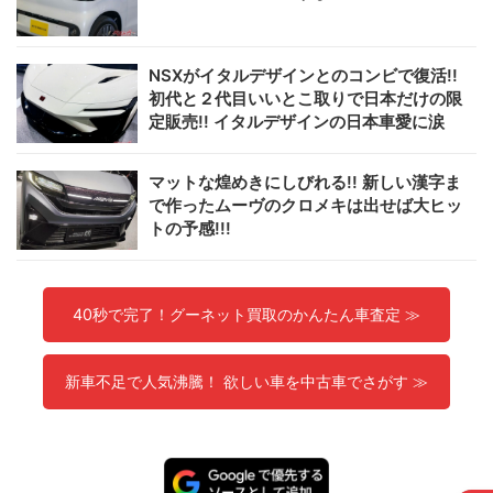
NSXがイタルデザインとのコンビで復活!!
初代と２代目いいとこ取りで日本だけの限
定販売!! イタルデザインの日本車愛に涙
マットな煌めきにしびれる!! 新しい漢字ま
で作ったムーヴのクロメキは出せば大ヒッ
トの予感!!!
40秒で完了！グーネット買取のかんたん車査定 ≫
新車不足で人気沸騰！ 欲しい車を中古車でさがす ≫