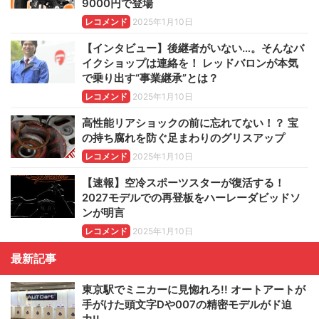
9000円で登場
レコメンド
2025年1月10日
【インタビュー】後継者がいない…。そんなバ
イクショップは連絡を！ レッドバロンが本気
で乗り出す“事業継承”とは？
レコメンド
2025年1月10日
高性能リアショックの前に忘れてない！？ 宝
の持ち腐れを防ぐ足まわりのグリスアップ
レコメンド
2025年1月10日
【速報】空冷スポーツスターが復活する！
2027モデルでの再登板をハーレーダビッドソ
ンが明言
レコメンド
2025年1月10日
最新記事
東京駅でミニカーに見惚れろ!! オートアートが
手がけた頭文字Dや007の精密モデルがド迫