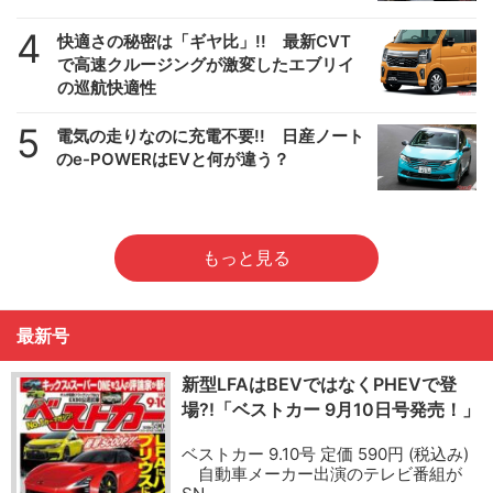
4
快適さの秘密は「ギヤ比」!! 最新CVT
で高速クルージングが激変したエブリイ
の巡航快適性
5
電気の走りなのに充電不要!! 日産ノート
のe-POWERはEVと何が違う？
もっと見る
最新号
新型LFAはBEVではなくPHEVで登
場?!「ベストカー 9月10日号発売！」
ベストカー 9.10号 定価 590円 (税込み)
自動車メーカー出演のテレビ番組が