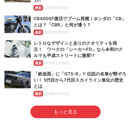
力!!
最新
2025年1月10日
CB400SF復活でブーム再燃！ホンダの「CB」
とは？「CBR」と何が違う？
最新
2025年1月10日
レトロなデザインと走りのクオリティを両
立！ ワークの「シーカーFD」なら令和のク
ルマも平成ストリートに激変!?
最新
2025年1月10日
「鉄仮面」に「GTS-R」!! 伝説の名車が勢ぞろ
い！ 5代目から7代目スカイライン進化の歴史
とは
最新
2025年1月10日
もっと見る