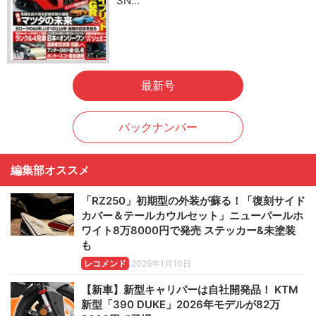
SN…
最新号
バックナンバー
編集部オススメ
「RZ250」初期型の外装が蘇る！「復刻サイド
カバー＆テールカウルセット」ニューパールホ
ワイト8万8000円で発売 ステッカー&未塗装
も
レコメンド
2025年1月10日
【新車】新型キャリパーは自社開発品！ KTM
新型「390 DUKE」2026年モデルが82万