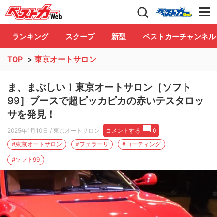
自動車情報誌「ベストカー」
Club
ランキング
スクープ
新型
ベストカーチャンネル
TOP
>
東京オートサロン
ま、まぶしい！東京オートサロン［ソフト
99］ブースで超ピッカピカの赤いテスタロッ
サを発見！
2025年1月10日
/ 東京オートサロン
コメントする
0
#東京オートサロン
#フェラーリ
#コーティング
#ソフト99