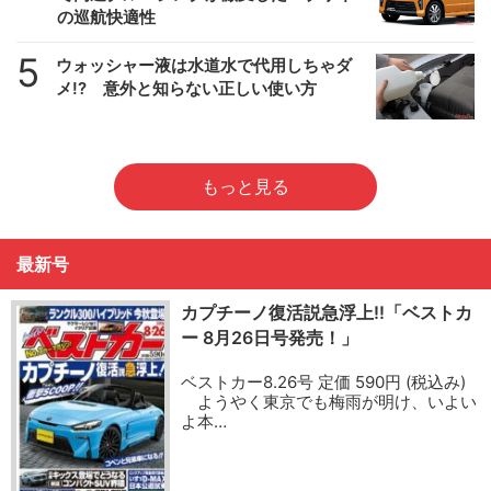
の巡航快適性
5
ウォッシャー液は水道水で代用しちゃダ
メ!? 意外と知らない正しい使い方
もっと見る
最新号
カプチーノ復活説急浮上!!「ベストカ
ー 8月26日号発売！」
ベストカー8.26号 定価 590円 (税込み)
ようやく東京でも梅雨が明け、いよい
よ本…