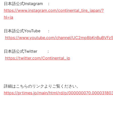
日本語公式Instagram ：
https://www.instagram.com/continental_tire_japan/?
hl=ja
日本語公式YouTube ：
https://www.youtube.com/channel/UC2mp8bKnBuBVFz
日本語公式Twitter ：
https://twitter.com/Continental_jp
詳細はこちらのリンクよりご覧ください。
https://prtimes.jp/main/html/rd/p/000000070.000031803