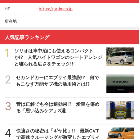
HP
https://prtimes.jp
所在地
人気記事ランキング
1
ソリオは車中泊にも使えるコンパクト
か!? 人気ハイトワゴンのシートアレンジ
と寝られる広さをチェック!!
2
セカンドカーにエブリイ最強説!? 何で
もこなす万能サブ機の活用術とは!?
3
昔は正解でも今は逆効果!? 愛車を傷め
る「思い込みケア」3選
4
快適さの秘密は「ギヤ比」!! 最新CVT
で高速クルージングが激変したエブリイ