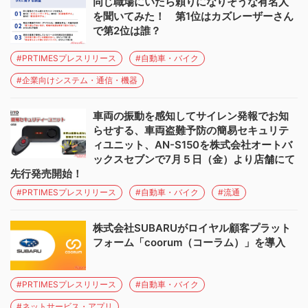
同じ職場にいたら頼りになりそうな有名人
を聞いてみた！ 第1位はカズレーザーさん
で第2位は誰？
#PRTIMESプレスリリース
#自動車・バイク
#企業向けシステム・通信・機器
車両の振動を感知してサイレン発報でお知
らせする、車両盗難予防の簡易セキュリテ
ィユニット、AN-S150を株式会社オートバ
ックスセブンで7月５日（金）より店舗にて
先行発売開始！
#PRTIMESプレスリリース
#自動車・バイク
#流通
株式会社SUBARUがロイヤル顧客プラット
フォーム「coorum（コーラム）」を導入
#PRTIMESプレスリリース
#自動車・バイク
#ネットサービス・アプリ