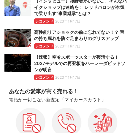
【インタビュー】後継者がいない…。そんなバ
イクショップは連絡を！ レッドバロンが本気
で乗り出す“事業継承”とは？
レコメンド
2023年1月17日
高性能リアショックの前に忘れてない！？ 宝
の持ち腐れを防ぐ足まわりのグリスアップ
レコメンド
2023年1月17日
【速報】空冷スポーツスターが復活する！
2027モデルでの再登板をハーレーダビッドソ
ンが明言
レコメンド
2023年1月17日
あなたの愛車が高く売れる！
電話が一切こない新査定「マイカースカウト」