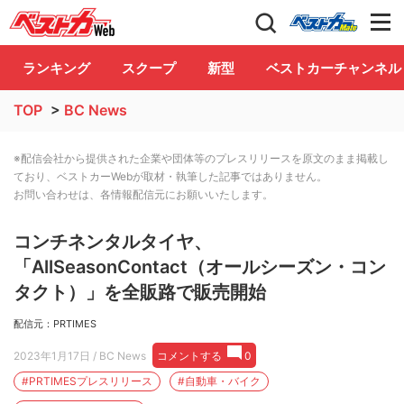
自動車情報誌「ベストカー」
Club
ランキング
スクープ
新型
ベストカーチャンネル
TOP
>
BC News
※配信会社から提供された企業や団体等のプレスリリースを原文のまま掲載し
ており、ベストカーWebが取材・執筆した記事ではありません。
お問い合わせは、各情報配信元にお願いいたします。
コンチネンタルタイヤ、
「AllSeasonContact（オールシーズン・コン
タクト）」を全販路で販売開始
配信元：PRTIMES
2023年1月17日
/ BC News
コメントする
0
#PRTIMESプレスリリース
#自動車・バイク