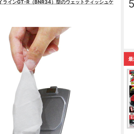
ラインGT-R（BNR34）型のウェットティッシュケ
最