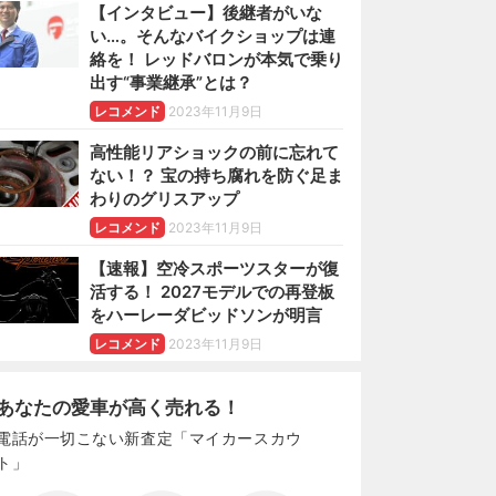
【インタビュー】後継者がいな
い…。そんなバイクショップは連
絡を！ レッドバロンが本気で乗り
出す“事業継承”とは？
レコメンド
2023年11月9日
高性能リアショックの前に忘れて
ない！？ 宝の持ち腐れを防ぐ足ま
わりのグリスアップ
レコメンド
2023年11月9日
【速報】空冷スポーツスターが復
活する！ 2027モデルでの再登板
をハーレーダビッドソンが明言
レコメンド
2023年11月9日
あなたの愛車が高く売れる！
電話が一切こない新査定「マイカースカウ
ト」