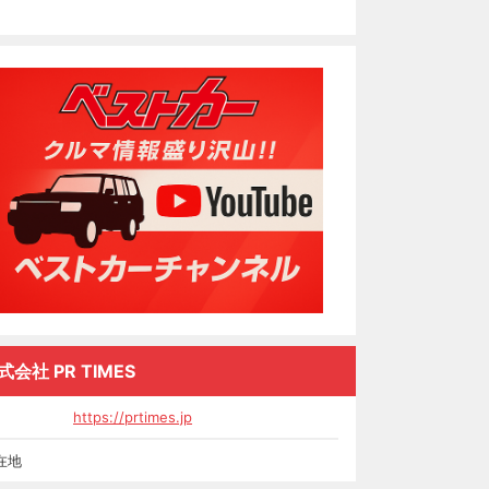
式会社 PR TIMES
https://prtimes.jp
在地