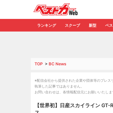
自動車情報誌「ベ
ランキング
スクープ
新型
ベス
TOP
>
BC News
※配信会社から提供された企業や団体等のプレス
執筆した記事ではありません。
お問い合わせは、各情報配信元にお願いいたしま
【世界初】日産スカイライン GT-R
ス