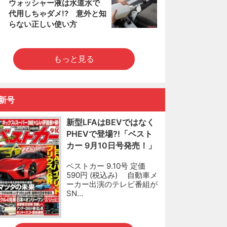
5
ウォッシャー液は水道水で
代用しちゃダメ!? 意外と知
らない正しい使い方
もっと見る
新号
新型LFAはBEVではなく
PHEVで登場?!「ベスト
カー 9月10日号発売！」
ベストカー 9.10号 定価
590円 (税込み) 自動車メ
ーカー出演のテレビ番組が
SN…