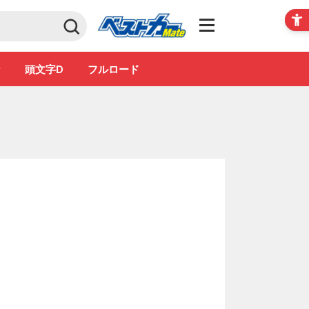
Club
ン
頭文字D
フルロード