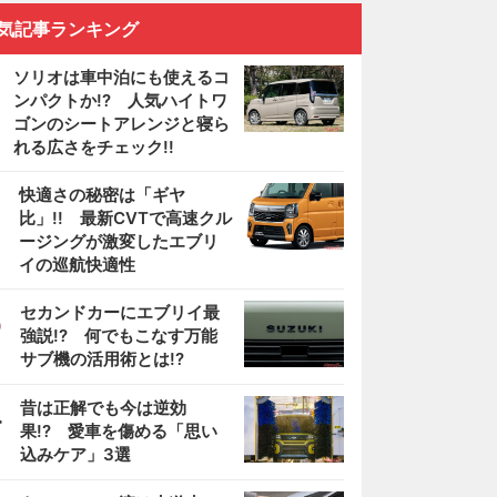
気記事ランキング
ソリオは車中泊にも使えるコ
ンパクトか!? 人気ハイトワ
ゴンのシートアレンジと寝ら
れる広さをチェック!!
2
快適さの秘密は「ギヤ
比」!! 最新CVTで高速クル
ージングが激変したエブリ
イの巡航快適性
3
セカンドカーにエブリイ最
強説!? 何でもこなす万能
サブ機の活用術とは!?
4
昔は正解でも今は逆効
果!? 愛車を傷める「思い
込みケア」3選