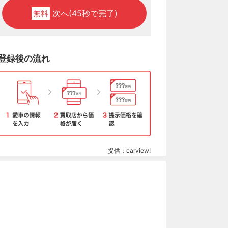
次へ(45秒で完了)
無料
登録後の流れ
提供：carview!