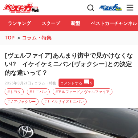
自動車情報誌「ベストカー」
Club
ランキング
スクープ
新型
ベストカーチャンネル
TOP
>
コラム・特集
[ヴェルファイア]あんまり街中で見かけなくな
い!? イケイケミニバン[ヴォクシー]との決定
的な違いって？
2025年3月21日
/ コラム・特集
コメントする
5
#トヨタ
#ミニバン
#アルファード／ヴェルファイア
#ノアヴォクシー
#ミドルサイズミニバン