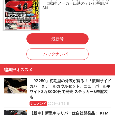
自動車メーカー出演のテレビ番組が
SN…
最新号
バックナンバー
編集部オススメ
「RZ250」初期型の外装が蘇る！「復刻サイド
カバー＆テールカウルセット」ニューパールホ
ワイト8万8000円で発売 ステッカー&未塗装
も
レコメンド
2025年3月21日
【新車】新型キャリパーは自社開発品！ KTM