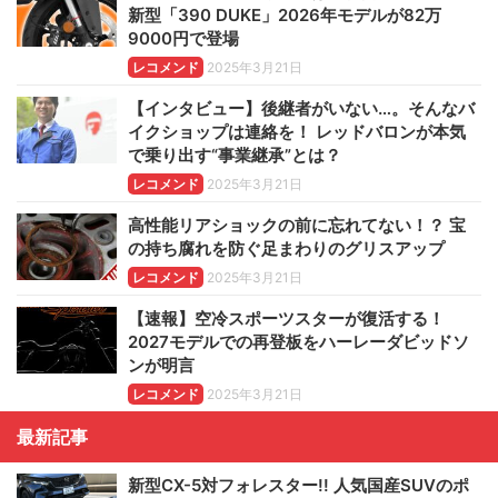
新型「390 DUKE」2026年モデルが82万
9000円で登場
レコメンド
2025年3月21日
【インタビュー】後継者がいない…。そんなバ
イクショップは連絡を！ レッドバロンが本気
で乗り出す“事業継承”とは？
レコメンド
2025年3月21日
高性能リアショックの前に忘れてない！？ 宝
の持ち腐れを防ぐ足まわりのグリスアップ
レコメンド
2025年3月21日
【速報】空冷スポーツスターが復活する！
2027モデルでの再登板をハーレーダビッドソ
ンが明言
レコメンド
2025年3月21日
最新記事
新型CX-5対フォレスター!! 人気国産SUVのポ