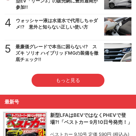
型EV「リーン3」の販売網に豊田通商が
参加!!
4
ウォッシャー液は水道水で代用しちゃダ
メ!? 意外と知らない正しい使い方
5
最廉価グレードで本当に困らない!? ス
ズキ ソリオ ハイブリッドMGの装備を徹
底チェック!!
もっと見る
最新号
新型LFAはBEVではなくPHEVで登
場?!「ベストカー 9月10日号発売！」
ベストカー 9.10号 定価 590円 (税込み)