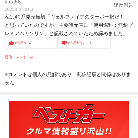
kata55
違反報告
2025年3月21日
私は40系発売当初「ヴェルファイアのターボ一択だ！」
と思っていたのですが、主要諸元表に「使用燃料：無鉛プ
レミアムガソリン」と記載されていたため諦めました。
そう思う
2
そう思わない
13
返信コメント
1
※コメントは個人の見解であり、配信記事と関係はありま
せん。