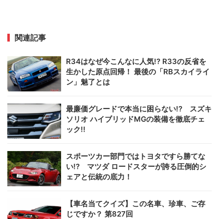
関連記事
R34はなぜ今こんなに人気!? R33の反省を
生かした原点回帰！ 最後の「RBスカイライ
ン」魅了とは
最廉価グレードで本当に困らない!? スズキ
ソリオ ハイブリッドMGの装備を徹底チェ
ック!!
スポーツカー部門ではトヨタですら勝てな
い!? マツダ ロードスターが誇る圧倒的シ
ェアと伝統の底力！
【車名当てクイズ】この名車、珍車、ご存
じですか？ 第827回