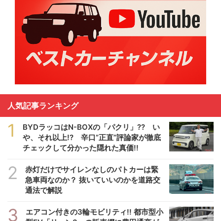
人気記事ランキング
1
BYDラッコはN-BOXの「パクリ」?? い
や、それ以上!? 辛口”正直”評論家が徹底
チェックして分かった隠れた真価!!
2
赤灯だけでサイレンなしのパトカーは緊
急車両なのか？ 抜いていいのかを道路交
通法で解説
3
エアコン付きの3輪モビリティ!! 都市型小