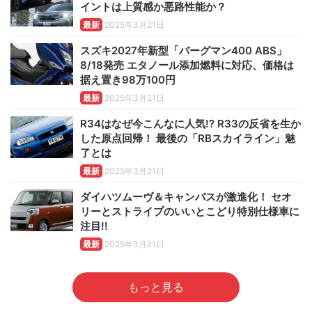
イントは上質感か悪路性能か？
最新
2025年3月21日
スズキ2027年新型「バーグマン400 ABS」
8/18発売 エタノール添加燃料に対応、価格は
据え置き98万100円
最新
2025年3月21日
R34はなぜ今こんなに人気!? R33の反省を生か
した原点回帰！ 最後の「RBスカイライン」魅
了とは
最新
2025年3月21日
ダイハツムーヴ＆キャンバスが激進化！ セオ
リーとストライプのいいとこどり特別仕様車に
注目!!
最新
2025年3月21日
もっと見る