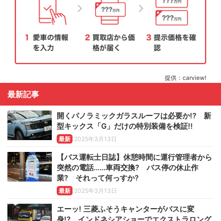
提供：carview!
最新記事
開くパノラミックガラスルーフは必要か!? 新
型キックス「G」だけの特別装備を検証!!
最新
2025年3月13日
【バス運転士日誌】休憩時間に運行管理者から
突然の電話……車両交換? バス停の休止作
業? それって何っすか?
最新
2025年3月13日
エーッ! 三菱ふそうキャンターがバスに変
身!? インドネシアショーでエクストラロング