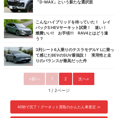
「D-MAX」という新たな選択肢
こんなハイブリッドを待っていた！ レイ
バックS:HEVサーキット試乗！ 速い！
燃費いい!! お手頃!!! RAV4とはどう違
う？
3列シート6人乗りのテスラモデルY Lに乗っ
て感じたBEVのSUV最強説！ 実用性と走
りのバランスが最高だった件
«前へ
1
2
次へ»
1
/
2ページ
40秒で完了！グーネット買取のかんたん車査定 ≫