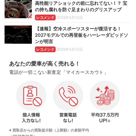
高性能リアショックの前に忘れてない！？ 宝
の持ち腐れを防ぐ足まわりのグリスアップ
レコメンド
2025年3月13日
【速報】空冷スポーツスターが復活する！
2027モデルでの再登板をハーレーダビッドソ
ンが明言
レコメンド
2025年3月13日
あなたの愛車が高く売れる！
電話が一切こない新査定「マイカースカウト」
※ 買取店からの買取提示額（上限額）の差額平均