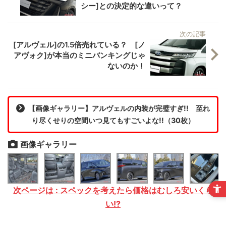
シー]との決定的な違いって？
次の記事
[アルヴェル]の1.5倍売れている？ [ノ
アヴォク]が本当のミニバンキングじゃ
ないのか！
【画像ギャラリー】アルヴェルの内装が完璧すぎ!! 至れ
り尽くせりの空間いつ見てもすごいよな!!（30枚）
画像ギャラリー
次ページは : スペックを考えたら価格はむしろ安いくら
い!?