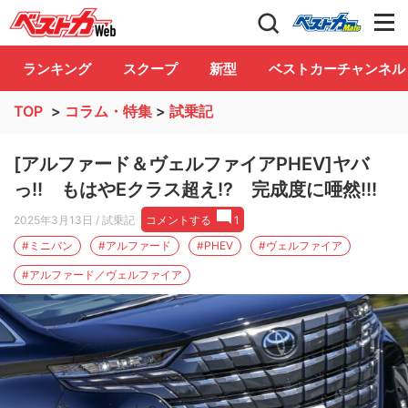
自動車情報誌「ベストカー」
Club
ランキング
スクープ
新型
ベストカーチャンネル
TOP
>
コラム・特集
>
試乗記
[アルファード＆ヴェルファイアPHEV]ヤバ
っ!! もはやEクラス超え!? 完成度に唖然!!!
2025年3月13日
/ 試乗記
コメントする
1
#ミニバン
#アルファード
#PHEV
#ヴェルファイア
#アルファード／ヴェルファイア