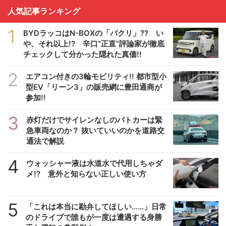
人気記事ランキング
1
BYDラッコはN-BOXの「パクリ」?? い
や、それ以上!? 辛口”正直”評論家が徹底
チェックして分かった隠れた真価!!
2
エアコン付きの3輪モビリティ!! 都市型小
型EV「リーン3」の販売網に豊田通商が
参加!!
3
赤灯だけでサイレンなしのパトカーは緊
急車両なのか？ 抜いていいのかを道路交
通法で解説
4
ウォッシャー液は水道水で代用しちゃダ
メ!? 意外と知らない正しい使い方
5
「これは本当に勘弁してほしい……」日常
のドライブで誰もが一度は遭遇する身勝