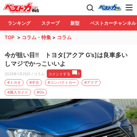
自動車情報誌「ベストカー」
Club
ランキング
スクープ
新型
ベストカーチャンネル
TOP
>
コラム・特集
>
コラム
今が狙い目!! トヨタ[アクア G’s]は良車多い
しマジでかっこいいよ
2025年1月25日
/ コラム
コメントする
1
#トヨタ
#中古
#コンパクトカー
#アクア
#購入ガイド
#G’s