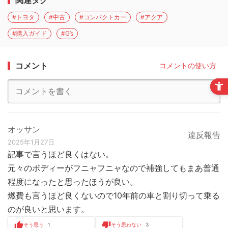
#トヨタ
#中古
#コンパクトカー
#アクア
#購入ガイド
#G’s
コメント
コメントの使い方
オッサン
違反報告
2025年1月27日
記事で言うほど良くはない。
元々のボディーがフニャフニャなので補強してもまあ普通
程度になったと思ったほうが良い。
燃費も言うほど良くないので10年前の車と割り切って乗る
のが良いと思います。
そう思う
1
そう思わない
3