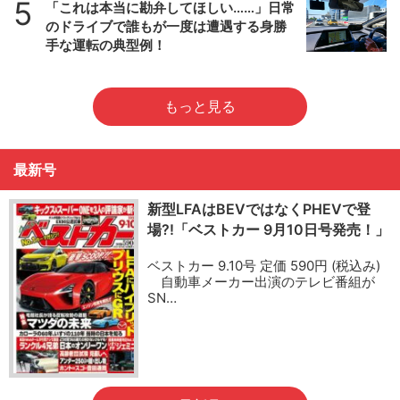
5
「これは本当に勘弁してほしい……」日常
のドライブで誰もが一度は遭遇する身勝
手な運転の典型例！
もっと見る
最新号
新型LFAはBEVではなくPHEVで登
場?!「ベストカー 9月10日号発売！」
ベストカー 9.10号 定価 590円 (税込み)
自動車メーカー出演のテレビ番組が
SN…