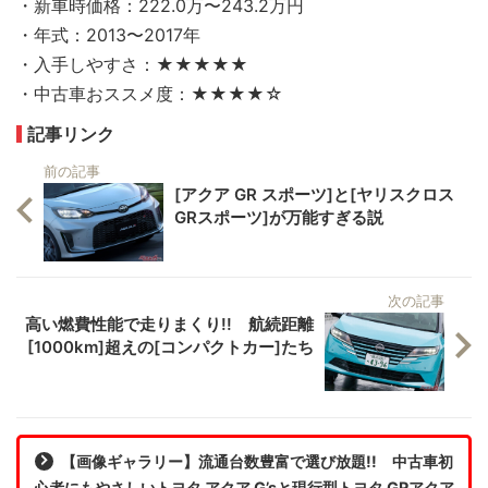
・新車時価格：222.0万〜243.2万円
・年式：2013〜2017年
・入手しやすさ：★★★★★
・中古車おススメ度：★★★★☆
記事リンク
前の記事
[アクア GR スポーツ]と[ヤリスクロス
GRスポーツ]が万能すぎる説
次の記事
高い燃費性能で走りまくり!! 航続距離
[1000km]超えの[コンパクトカー]たち
【画像ギャラリー】流通台数豊富で選び放題!! 中古車初
心者にもやさしいトヨタ アクア G’sと現行型トヨタ GRアクア