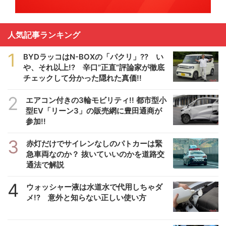
人気記事ランキング
1
BYDラッコはN-BOXの「パクリ」?? い
や、それ以上!? 辛口”正直”評論家が徹底
チェックして分かった隠れた真価!!
2
エアコン付きの3輪モビリティ!! 都市型小
型EV「リーン3」の販売網に豊田通商が
参加!!
3
赤灯だけでサイレンなしのパトカーは緊
急車両なのか？ 抜いていいのかを道路交
通法で解説
4
ウォッシャー液は水道水で代用しちゃダ
メ!? 意外と知らない正しい使い方