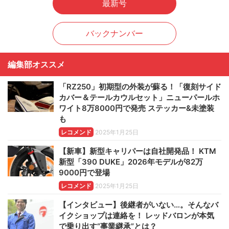
最新号
バックナンバー
編集部オススメ
「RZ250」初期型の外装が蘇る！「復刻サイド
カバー＆テールカウルセット」ニューパールホ
ワイト8万8000円で発売 ステッカー&未塗装
も
レコメンド
2025年1月25日
【新車】新型キャリパーは自社開発品！ KTM
新型「390 DUKE」2026年モデルが82万
9000円で登場
レコメンド
2025年1月25日
【インタビュー】後継者がいない…。そんなバ
イクショップは連絡を！ レッドバロンが本気
で乗り出す“事業継承”とは？