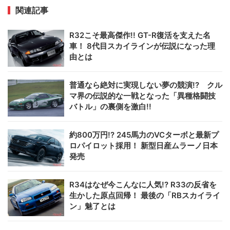
関連記事
R32こそ最高傑作!! GT-R復活を支えた名
車！ 8代目スカイラインが伝説になった理
由とは
普通なら絶対に実現しない夢の競演!? クル
マ界の伝説的な一戦となった「異種格闘技
バトル」の裏側を激白!!
約800万円!? 245馬力のVCターボと最新プ
ロパイロット採用！ 新型日産ムラーノ日本
発売
R34はなぜ今こんなに人気!? R33の反省を
生かした原点回帰！ 最後の「RBスカイライ
ン」魅了とは