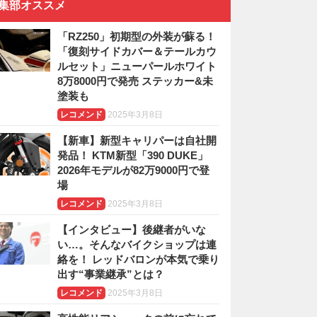
集部オススメ
「RZ250」初期型の外装が蘇る！
「復刻サイドカバー＆テールカウ
ルセット」ニューパールホワイト
8万8000円で発売 ステッカー&未
塗装も
レコメンド
2025年3月8日
【新車】新型キャリパーは自社開
発品！ KTM新型「390 DUKE」
2026年モデルが82万9000円で登
場
レコメンド
2025年3月8日
【インタビュー】後継者がいな
い…。そんなバイクショップは連
絡を！ レッドバロンが本気で乗り
出す“事業継承”とは？
レコメンド
2025年3月8日