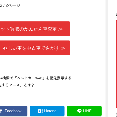
2
/
2ページ
ネット買取のかんたん車査定 ≫
 欲しい車を中古車でさがす ≫
gle検索で『ベストカーWeb』を優先表示する
先するソース」とは？
Facebook
Hatena
LINE