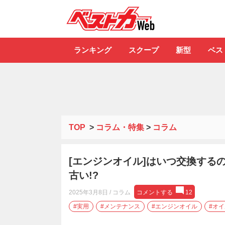
自動車情報誌「ベ
ランキング
スクープ
新型
ベス
TOP
>
コラム・特集
>
コラム
[エンジンオイル]はいつ交換するのが
古い!?
2025年3月8日
/ コラム
コメントする
12
#実用
#メンテナンス
#エンジンオイル
#オ