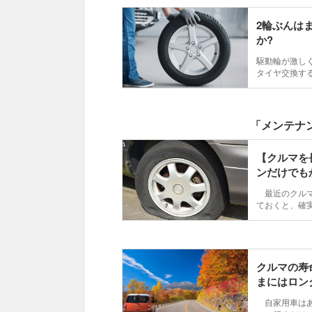
2輪ぶんは
か?
駆動輪が激し
タイヤ交換す
説!
「メンテナ
【クルマを
ンだけでも
最近のクルマ
ておくと、確実
マに乗らず置
か？ そして
クルマの寿
まにはロン
自家用車はあ