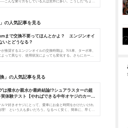
――こんな乗り方をしている人は意外に多い。こうした“ちょい
ルマに負担をかけないようでいて、実は寿命を縮めかねない利用
じだろうか？ 今…
」の人気記事を見る
万kmまで交換不要ってほんとかよ？ エンジンオイ
ないとどうなる？
ーが推奨するエンジンオイルの交換時期は、NA車、ターボ車、
によって異なり、使用状況によっても変化する。さらにカー用
るサイクルもある。いったいどれが正しいのか？ 交換しない
のか？
換」の人気記事を見る
グは撥水か親水か最終結論!?シュアラスターの超
を実体験テスト【やればできる中年オヤジのカーメ
クルマ好きオヤジにとって、愛車にお金と時間をかけたいけれ
無理! という人も多いだろう。なるべく安く、簡単に、早く、
い、というキーワードに、クルマ好きのメンテを行う本企画。
出そうもない!?…