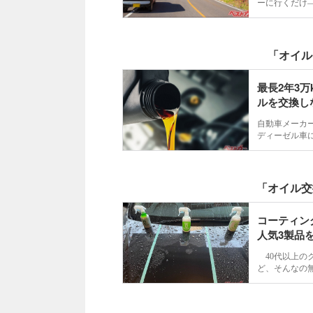
ーに行くだけ
乗り”は、ク
法なのはご存
「オイル
最長2年3
ルを交換し
自動車メーカ
ディーゼル車
品店が推奨す
と何が起きる
「オイル交
コーティン
人気3製品
ンテ】
40代以上の
ど、そんなの
そして疲れな
永遠に結論が