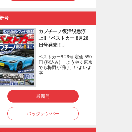
新号
カプチーノ復活説急浮
上!!「ベストカー 8月26
日号発売！」
ベストカー8.26号 定価 590
円 (税込み) ようやく東京
でも梅雨が明け、いよいよ
本…
最新号
バックナンバー