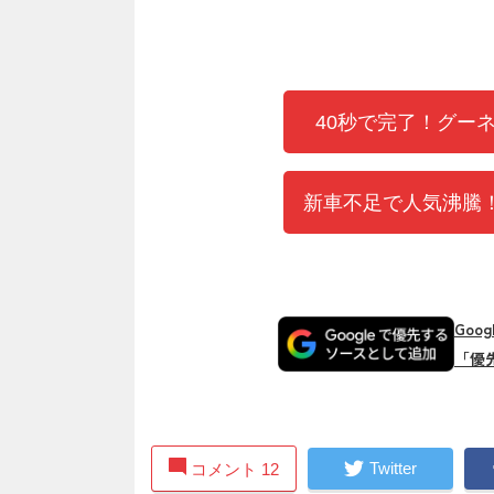
40秒で完了！グー
新車不足で人気沸騰！
Goo
「優
Twitter
コメント 12