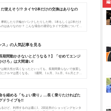
編
まだ使えそう!? タイヤ2本だけの交換はありなの
く摩耗したり片輪がパンクしたりした時、1本もしくは2本だけ
るのはありなのか？ こんな場合の適切なタイヤ交換について解
ンス」の人気記事を見る
長期間動かさないとどうなる？】「せめてエンジ
かけろ」は大間違い!
は耐久性が高くなったといっても、長期間乗らないで放置し
にクルマは悪くなる。 1週間、1ヵ月、3ヵ月、6ヵ月とクル
きっぱなしにすると、クルマのどの部分が悪くなるのだろう
劣化させないための…
命を縮める「ちょい乗り」…長く乗りたければた
グドライブを!!
るけど、利用するのは週に1、2回近所のショッピングセンタ