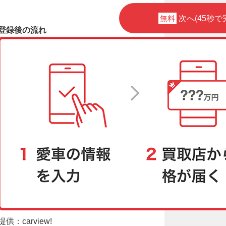
無料
次へ(45秒で
登録後の流れ
提供：carview!