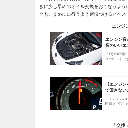
きに少し早めのオイル交換をおこなうよう
クもこまめにに行うよう習慣づけるとベス
「エンジ
エンジン音
音のいいエ
「1万1000
ターのいまで
ない「音のい
【エンジン
で回さな
エンジンのた
回転まで回し
わるというこ
いいように思
「交換