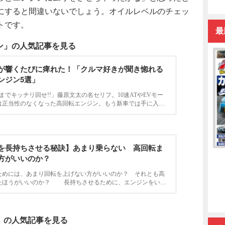
にすると間違いないでしょう。オイルレベルのチェッ
トです。
最
ン」の人気記事を見る
が響くたびに痺れた！「クルマ好きが聞き惚れる
ンジン5選」
回転までキッチリ回せ!!」藤原文太の名セリフ。10速ATやEVモー
は正当性のなくなった高回転エンジン。もう新車では手に入ら
い官能的なエンジン5選」をお届けする。
を長持ちさせる秘訣】あまり乗らない 高回転ま
い方がいいのか？
めには、あまり回転を上げない方がいいのか？ それとも高
たほうがいいのか？ 長持ちさせるために、エンジンをいた
とを考えると、一般的にはエンジンを低回転しか回さない方が
える。 その一方で、…
」の人気記事を見る