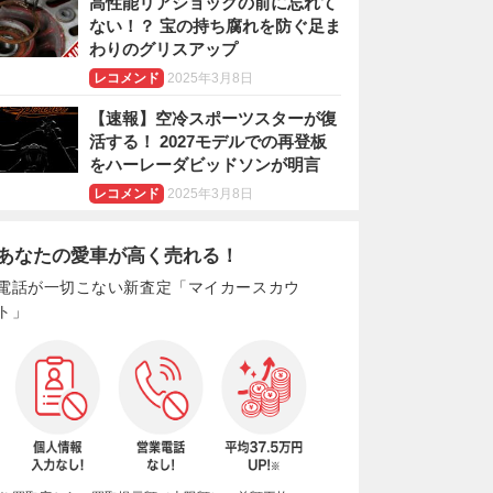
高性能リアショックの前に忘れて
ない！？ 宝の持ち腐れを防ぐ足ま
わりのグリスアップ
レコメンド
2025年3月8日
【速報】空冷スポーツスターが復
活する！ 2027モデルでの再登板
をハーレーダビッドソンが明言
レコメンド
2025年3月8日
あなたの愛車が高く売れる！
電話が一切こない新査定「マイカースカウ
ト」