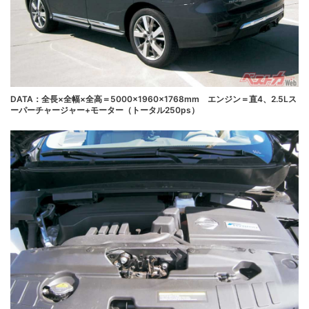
DATA：全長×全幅×全高＝5000×1960×1768mm エンジン＝直4、2.5Lス
ーパーチャージャー+モーター（トータル250ps）