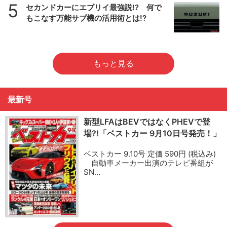
5
セカンドカーにエブリイ最強説!? 何で
もこなす万能サブ機の活用術とは!?
もっと見る
最新号
新型LFAはBEVではなくPHEVで登
場?!「ベストカー 9月10日号発売！」
ベストカー 9.10号 定価 590円 (税込み)
自動車メーカー出演のテレビ番組が
SN…