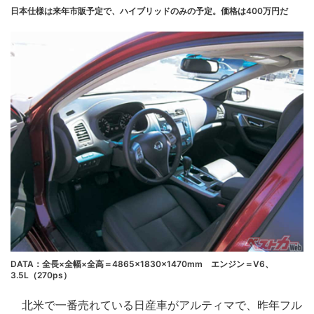
日本仕様は来年市販予定で、ハイブリッドのみの予定。価格は400万円だ
DATA：全長×全幅×全高＝4865×1830×1470mm エンジン＝V6、
3.5L（270ps）
北米で一番売れている日産車がアルティマで、昨年フル