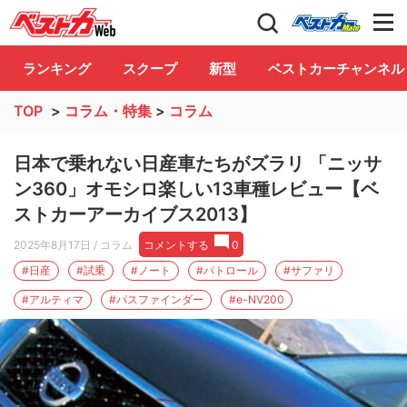
自動車情報誌「ベストカー」
Club
ランキング
スクープ
新型
ベストカーチャンネル
TOP
>
コラム・特集
>
コラム
日本で乗れない日産車たちがズラリ 「ニッサ
ン360」オモシロ楽しい13車種レビュー【ベ
ストカーアーカイブス2013】
2025年8月17日
/ コラム
コメントする
0
#日産
#試乗
#ノート
#パトロール
#サファリ
#アルティマ
#パスファインダー
#e-NV200