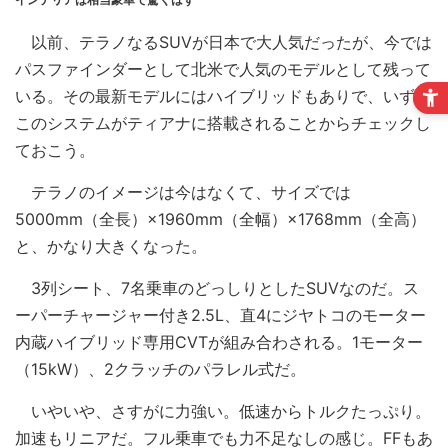
以前、テラノなるSUVが日本で大人気だったが、今では
パスファインダーとして北米で人気のモデルとして残って
いる。その最新モデルにはハイブリッドもありで、いずれ
このシステムがティアナに搭載されることからチェックし
ておこう。
テラノのイメージは今はなくて、サイズでは
5000mm（全長）×1960mm（全幅）×1768mm（全高）
と、かなり大きくなった。
3列シート、7名乗車のどっしりとしたSUVなのだ。ス
ーパーチャージャー付き2.5L、直4にジヤトコのモーター
内蔵ハイブリッド専用CVTが組み合わされる。1モーター
（15‌kW）、2クラッチのパラレル式だ。
いやいや、さすがに力強い。低速からトルクたっぷり。
加速もリニアだ。フル乗車でも力不足なしの感じ。FFもあ