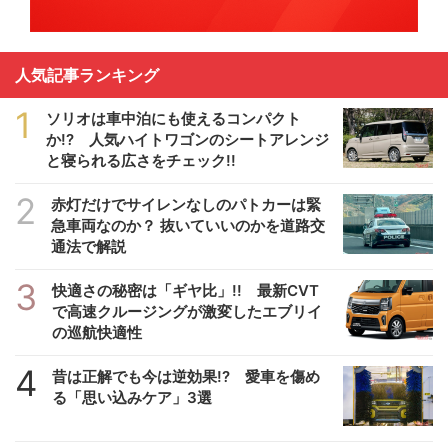
人気記事ランキング
1
ソリオは車中泊にも使えるコンパクト
か!? 人気ハイトワゴンのシートアレンジ
と寝られる広さをチェック!!
2
赤灯だけでサイレンなしのパトカーは緊
急車両なのか？ 抜いていいのかを道路交
通法で解説
3
快適さの秘密は「ギヤ比」!! 最新CVT
で高速クルージングが激変したエブリイ
の巡航快適性
4
昔は正解でも今は逆効果!? 愛車を傷め
る「思い込みケア」3選