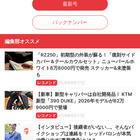
最新号
バックナンバー
編集部オススメ
「RZ250」初期型の外装が蘇る！「復刻サイド
カバー＆テールカウルセット」ニューパールホ
ワイト8万8000円で発売 ステッカー&未塗装
も
レコメンド
2025年8月17日
【新車】新型キャリパーは自社開発品！ KTM
新型「390 DUKE」2026年モデルが82万
9000円で登場
レコメンド
2025年8月17日
【インタビュー】後継者がいない…。そんなバ
イクショップは連絡を！ レッドバロンが本気