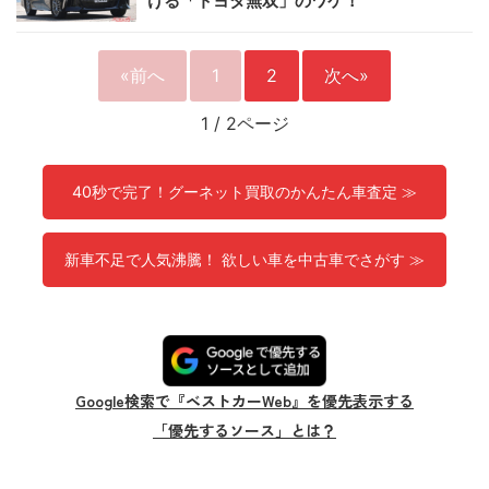
ける「トヨタ無双」のワケ！
«前へ
1
2
次へ»
1
/
2ページ
40秒で完了！グーネット買取のかんたん車査定 ≫
新車不足で人気沸騰！ 欲しい車を中古車でさがす ≫
Google検索で『ベストカーWeb』を優先表示する
「優先するソース」とは？