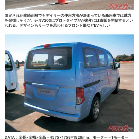
限定された航続距離でもデイリーの使用方法が決まっている商用車では威力
を発揮しそうだ。e-NV200はプロトタイプだが来年には市販を開始するとい
われる。デザインもリーフを思わせるフロント部などEVらしい
DATA：全長×全幅×全高＝4575×1758×1826mm、モーター＝1モーター