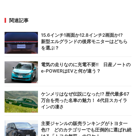
関連記事
15.6インチ1画面か12.8インチ2画面か!?
新型エルグランドの後席モニターはどちら
を選ぶ？
電気の走りなのに充電不要!! 日産ノートの
e-POWERはEVと何が違う？
ケンメリはなぜ伝説になった!? 歴代最多67
万台を売った名車の魅力！ 4代目スカイラ
インの凄さ
主要ジャンルの販売ランキングがトヨタ一
色!? どのカテゴリーでも圧倒的に選ばれ続