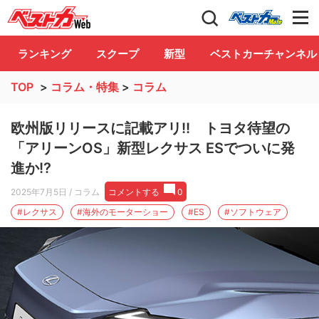
自動車情報誌「ベストカー」
Club
ランキング
スクープ
新型
ベストカーチャンネル
TOP
>
コラム・特集
>
コラム
欧州版リリースに記載アリ!! トヨタ待望の
「アリーンOS」新型レクサス ESでついに発
進か!?
2025年7月5日
/ コラム
コメントする
0
#レクサス
#海外のモーターショー
#ES
#ソフトウェア