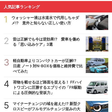
人気記事ランキング
1
ウォッシャー液は水道水で代用しちゃダ
メ!? 意外と知らない正しい使い方
2
昔は正解でも今は逆効果!? 愛車を傷め
る「思い込みケア」3選
3
軽自動車よりコンパクトカーが正解!?
日産 ノート対N-BOXを価格と維持費で比
べてみた
4
荷物を載せるほど路面を捉える！ FFハイ
トワゴンに圧勝するエブリイの「FR駆動
による圧倒的な登坂力」
5
マイナーチェンジの域を超えた!? 新型ク
ロスビーがフルモデルチェンジ並みの大