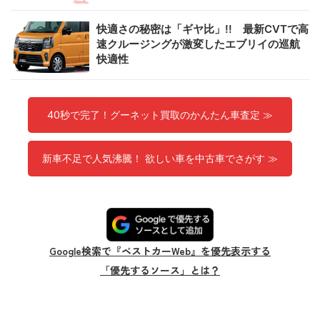
快適さの秘密は「ギヤ比」!! 最新CVTで高
速クルージングが激変したエブリイの巡航
快適性
40秒で完了！グーネット買取のかんたん車査定 ≫
新車不足で人気沸騰！ 欲しい車を中古車でさがす ≫
Google検索で『ベストカーWeb』を優先表示する
「優先するソース」とは？