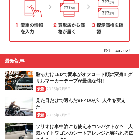
提供：carview!
最新記事
貼るだけLEDで愛車がオフロード顔に変身!! グ
リルマーカーテープが最強な件!!
最新
2025年7月5日
見た目だけで選んだSR400が、人生を変え
た。
最新
2025年7月5日
ソリオは車中泊にも使えるコンパクトか!? 人
気ハイトワゴンのシートアレンジと寝られる広