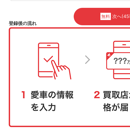
次へ(45
無料
登録後の流れ