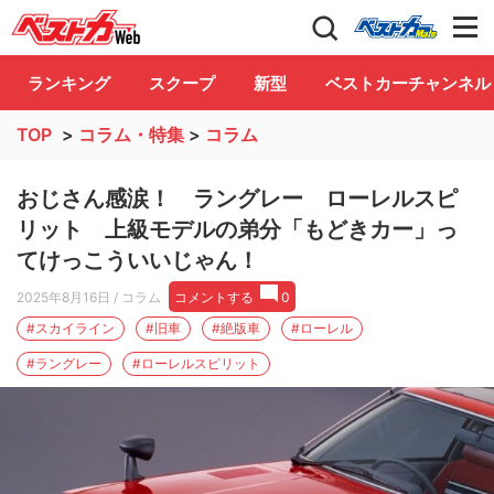
自動車情報誌「ベストカー」
Club
ランキング
スクープ
新型
ベストカーチャンネル
TOP
>
コラム・特集
>
コラム
おじさん感涙！ ラングレー ローレルスピ
リット 上級モデルの弟分「もどきカー」っ
てけっこういいじゃん！
2025年8月16日
/ コラム
コメントする
0
#スカイライン
#旧車
#絶版車
#ローレル
#ラングレー
#ローレルスピリット