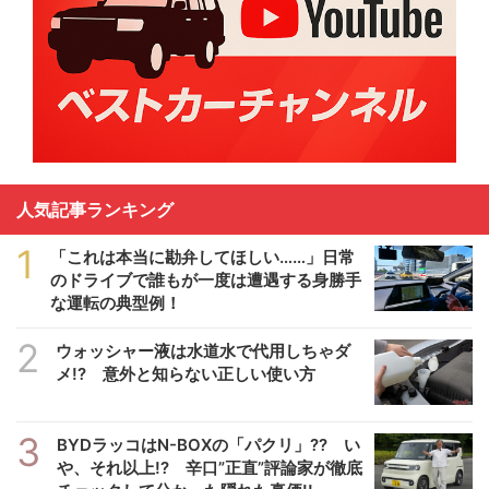
人気記事ランキング
1
「これは本当に勘弁してほしい……」日常
のドライブで誰もが一度は遭遇する身勝手
な運転の典型例！
2
ウォッシャー液は水道水で代用しちゃダ
メ!? 意外と知らない正しい使い方
3
BYDラッコはN-BOXの「パクリ」?? い
や、それ以上!? 辛口”正直”評論家が徹底