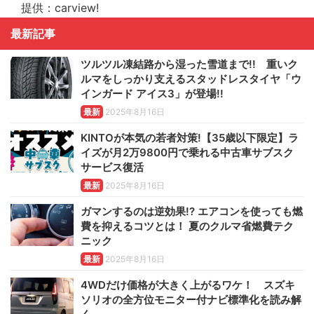
提供：carview!
最新記事
ツルツル凍結路から湿った雪道まで!! 重いク
ルマをしっかり支えるスタッドレスタイヤ「ウ
インガード アイス3」が登場!!
最新
2025年8月16日
KINTOが本気の若者対策!【35歳以下限定】ラ
イズが月2万9800円で乗れる中古車サブスク
サービス復活
最新
2025年8月16日
ガマンするのは逆効果!? エアコンを使っても燃
費を抑えるコツとは！ 夏のクルマ省燃費テク
ニック
最新
2025年8月16日
4WDだけ価格が大きく上がるワケ！ スズキ
ソリオの全方位モニター付ナビ標準化を読み解