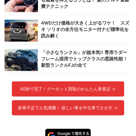
費テクニック
4WDだけ価格が大きく上がるワケ！ スズ
キ ソリオの全方位モニター付ナビ標準化を
読み解く
「小さなランクル」が超本気!! 専用ラダー
フレーム採用でトップクラスの悪路性能！
新型ランクルFJの全て
40秒で完了！グーネット買取のかんたん車査定 ≫
新車不足で人気沸騰！ 欲しい車を中古車でさがす ≫