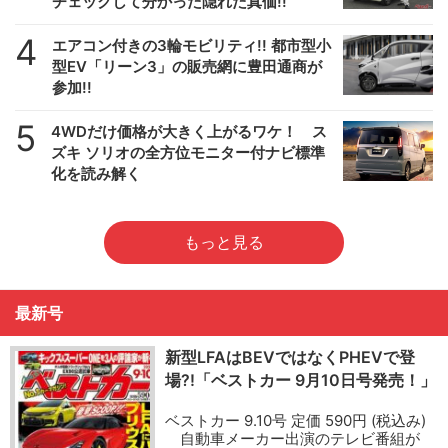
チェックして分かった隠れた真価!!
4
エアコン付きの3輪モビリティ!! 都市型小
型EV「リーン3」の販売網に豊田通商が
参加!!
5
4WDだけ価格が大きく上がるワケ！ ス
ズキ ソリオの全方位モニター付ナビ標準
化を読み解く
もっと見る
最新号
新型LFAはBEVではなくPHEVで登
場?!「ベストカー 9月10日号発売！」
ベストカー 9.10号 定価 590円 (税込み)
自動車メーカー出演のテレビ番組が