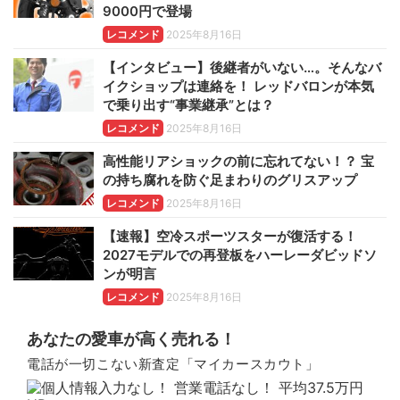
9000円で登場
レコメンド
2025年8月16日
【インタビュー】後継者がいない…。そんなバ
イクショップは連絡を！ レッドバロンが本気
で乗り出す“事業継承”とは？
レコメンド
2025年8月16日
高性能リアショックの前に忘れてない！？ 宝
の持ち腐れを防ぐ足まわりのグリスアップ
レコメンド
2025年8月16日
【速報】空冷スポーツスターが復活する！
2027モデルでの再登板をハーレーダビッドソ
ンが明言
レコメンド
2025年8月16日
あなたの愛車が高く売れる！
電話が一切こない新査定「マイカースカウト」