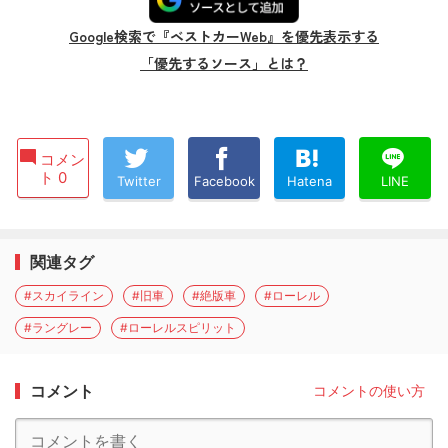
Google検索で『ベストカーWeb』を優先表示する
「優先するソース」とは？
コメン
ト 0
Twitter
Facebook
Hatena
LINE
関連タグ
#スカイライン
#旧車
#絶版車
#ローレル
#ラングレー
#ローレルスピリット
コメント
コメントの使い方