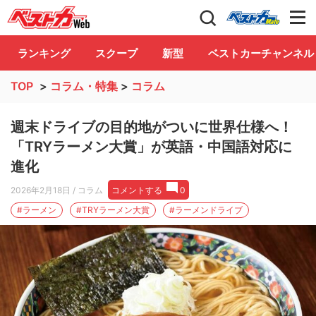
自動車情報誌「ベストカー」
Club
ランキング
スクープ
新型
ベストカーチャンネル
TOP
>
コラム・特集
>
コラム
週末ドライブの目的地がついに世界仕様へ！
「TRYラーメン大賞」が英語・中国語対応に
進化
2026年2月18日
/ コラム
コメントする
0
#ラーメン
#TRYラーメン大賞
#ラーメンドライブ