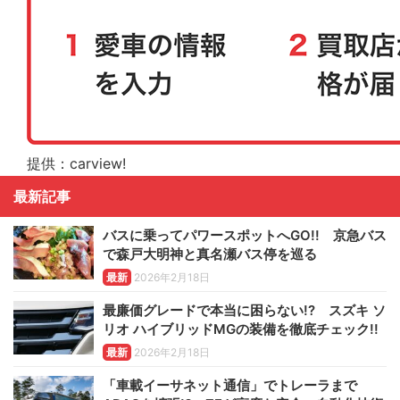
提供：carview!
最新記事
バスに乗ってパワースポットへGO!! 京急バス
で森戸大明神と真名瀬バス停を巡る
最新
2026年2月18日
最廉価グレードで本当に困らない!? スズキ ソ
リオ ハイブリッドMGの装備を徹底チェック!!
最新
2026年2月18日
「車載イーサネット通信」でトレーラまで