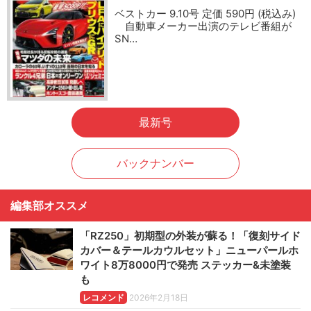
ベストカー 9.10号 定価 590円 (税込み)
自動車メーカー出演のテレビ番組が
SN…
最新号
バックナンバー
編集部オススメ
「RZ250」初期型の外装が蘇る！「復刻サイド
カバー＆テールカウルセット」ニューパールホ
ワイト8万8000円で発売 ステッカー&未塗装
も
レコメンド
2026年2月18日