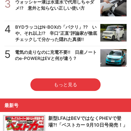
3
ウォッシャー液は水道水で代用しちゃダ
メ!? 意外と知らない正しい使い方
4
BYDラッコはN-BOXの「パクリ」?? い
や、それ以上!? 辛口”正直”評論家が徹底
チェックして分かった隠れた真価!!
5
電気の走りなのに充電不要!! 日産ノート
のe-POWERはEVと何が違う？
もっと見る
最新号
新型LFAはBEVではなくPHEVで登
場?!「ベストカー 9月10日号発売！」