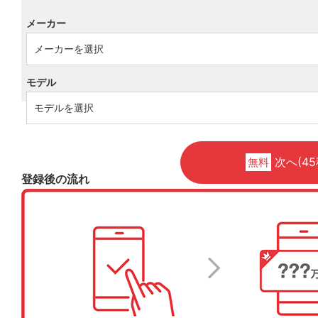
メーカー
モデル
次へ(45
無料
登録後の流れ