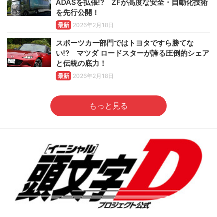
ADASを拡張!? ZFが高度な安全・自動化技術
を先行公開！
最新
2026年2月18日
スポーツカー部門ではトヨタですら勝てな
い!? マツダ ロードスターが誇る圧倒的シェア
と伝統の底力！
最新
2026年2月18日
もっと見る