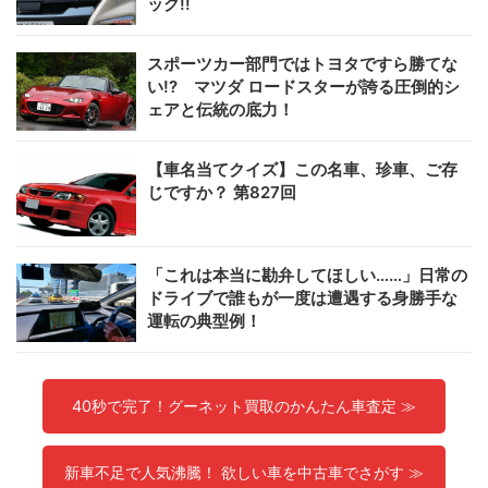
ック!!
スポーツカー部門ではトヨタですら勝てな
い!? マツダ ロードスターが誇る圧倒的シ
ェアと伝統の底力！
【車名当てクイズ】この名車、珍車、ご存
じですか？ 第827回
「これは本当に勘弁してほしい……」日常の
ドライブで誰もが一度は遭遇する身勝手な
運転の典型例！
40秒で完了！グーネット買取のかんたん車査定 ≫
新車不足で人気沸騰！ 欲しい車を中古車でさがす ≫