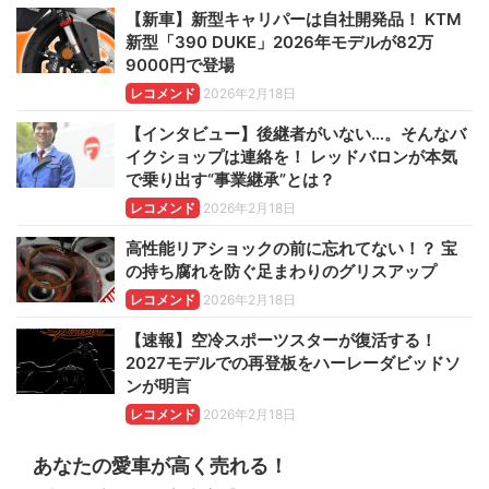
【新車】新型キャリパーは自社開発品！ KTM
新型「390 DUKE」2026年モデルが82万
9000円で登場
レコメンド
2026年2月18日
【インタビュー】後継者がいない…。そんなバ
イクショップは連絡を！ レッドバロンが本気
で乗り出す“事業継承”とは？
レコメンド
2026年2月18日
高性能リアショックの前に忘れてない！？ 宝
の持ち腐れを防ぐ足まわりのグリスアップ
レコメンド
2026年2月18日
【速報】空冷スポーツスターが復活する！
2027モデルでの再登板をハーレーダビッドソ
ンが明言
レコメンド
2026年2月18日
あなたの愛車が高く売れる！