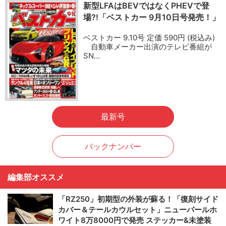
新型LFAはBEVではなくPHEVで登
場?!「ベストカー 9月10日号発売！」
ベストカー 9.10号 定価 590円 (税込み)
自動車メーカー出演のテレビ番組が
SN…
最新号
バックナンバー
編集部オススメ
「RZ250」初期型の外装が蘇る！「復刻サイド
カバー＆テールカウルセット」ニューパールホ
ワイト8万8000円で発売 ステッカー&未塗装