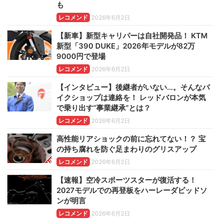
も
レコメンド
2026年6月2日
【新車】新型キャリパーは自社開発品！ KTM
新型「390 DUKE」2026年モデルが82万
9000円で登場
レコメンド
2026年6月2日
【インタビュー】後継者がいない…。そんなバ
イクショップは連絡を！ レッドバロンが本気
で乗り出す“事業継承”とは？
レコメンド
2026年6月2日
高性能リアショックの前に忘れてない！？ 宝
の持ち腐れを防ぐ足まわりのグリスアップ
レコメンド
2026年6月2日
【速報】空冷スポーツスターが復活する！
2027モデルでの再登板をハーレーダビッドソ
ンが明言
レコメンド
2026年6月2日