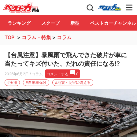
自動車情報誌「ベストカー」
Club
ランキング
スクープ
新型
ベストカーチャンネル
TOP
>
コラム・特集
>
コラム
【台風注意】暴風雨で飛んできた破片が車に
当たってキズ付いた、だれの責任になる!?
2026年6月2日
/ コラム
コメントする
0
#実用
#自動車保険
#地震・災害に備える