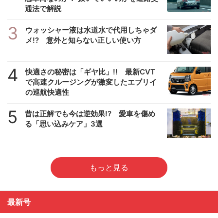
通法で解説
3
ウォッシャー液は水道水で代用しちゃダ
メ!? 意外と知らない正しい使い方
4
快適さの秘密は「ギヤ比」!! 最新CVT
で高速クルージングが激変したエブリイ
の巡航快適性
5
昔は正解でも今は逆効果!? 愛車を傷め
る「思い込みケア」3選
もっと見る
最新号