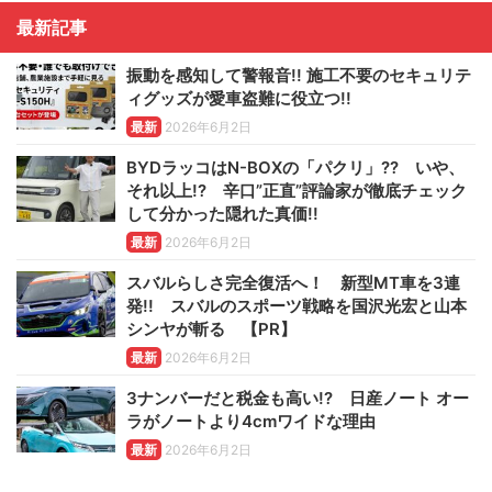
最新記事
振動を感知して警報音!! 施工不要のセキュリテ
ィグッズが愛車盗難に役立つ!!
最新
2026年6月2日
BYDラッコはN-BOXの「パクリ」?? いや、
それ以上!? 辛口”正直”評論家が徹底チェック
して分かった隠れた真価!!
最新
2026年6月2日
スバルらしさ完全復活へ！ 新型MT車を3連
発!! スバルのスポーツ戦略を国沢光宏と山本
シンヤが斬る 【PR】
最新
2026年6月2日
3ナンバーだと税金も高い!? 日産ノート オー
ラがノートより4cmワイドな理由
最新
2026年6月2日