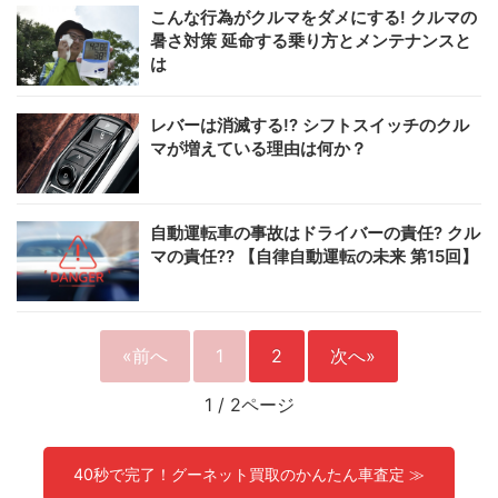
こんな行為がクルマをダメにする! クルマの
暑さ対策 延命する乗り方とメンテナンスと
は
レバーは消滅する!? シフトスイッチのクル
マが増えている理由は何か？
自動運転車の事故はドライバーの責任? クル
マの責任?? 【自律自動運転の未来 第15回】
«前へ
1
2
次へ»
1
/
2ページ
40秒で完了！グーネット買取のかんたん車査定 ≫