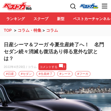
自動車情報誌「ベストカー」
Club
ランキング
スクープ
新型
ベストカーチャンネル
TOP
>
コラム・特集
>
コラム
日産シーマ＆フーガ 今夏生産終了へ！ 名門
セダン続々消滅も復活あり得る意外な訳と
は？
2022年4月29日
/ コラム
コメントする
1
#日産
#セダン
#生産終了
#シーマ
#フーガ