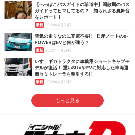
【へっぽこバスガイドの珍道中】閑散期のバス
ガイドってヒマしてるの？ 知られざる裏舞台
をレポート！
最新
2022年4月29日
電気の走りなのに充電不要!! 日産ノートのe-
POWERはEVと何が違う？
最新
2022年4月29日
いすゞギガトラクタに車載用ショートキャブモ
デルが復活！ 重いSUVやEVに対応した車両運
搬セミトレーラを牽引する!!
最新
2022年4月29日
もっと見る