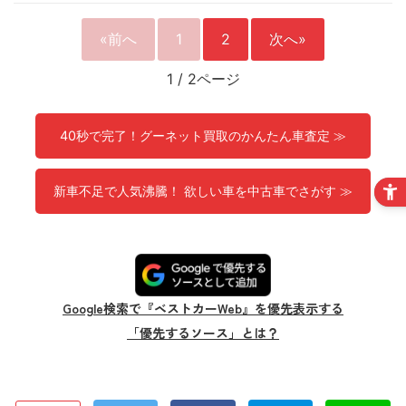
«前へ
1
2
次へ»
1
/
2ページ
40秒で完了！グーネット買取のかんたん車査定 ≫
新車不足で人気沸騰！ 欲しい車を中古車でさがす ≫
Google検索で『ベストカーWeb』を優先表示する
「優先するソース」とは？