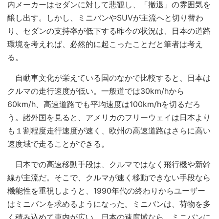
内メーカーはセダンに対して悲観し、「撤退」の雰囲気を
醸し出す。しかし、ミニバンやSUVが主流へと切り替わ
り、セダンの支持率が低下する昨今の状況は、日本の道路
環境を考えれば、必然的に起こったことだと筆者は考え
る。
自動車文化が栄えている国のなかで比較すると、日本は
クルマの走行速度が低い。一般道では30km/hから
60km/h、高速道路でも平均速度は100km/hを切るだろ
う。諸外国を見ると、アメリカのフリーウェイは日本より
も１割程度走行速度が速く、欧州の高速道路はさらに高い
速度域で走ることができる。
日本での高速移動手段は、クルマではなく飛行機や新幹
線が主流だ。そこで、クルマが速く移動できない手段なら
機能性を重視しようと、1990年代の終わりからユーザー
はミニバンを求めるようになった。ミニバンは、荷物を多
く積み込めて車内が広い。日本の速度域なら、ミニバンに