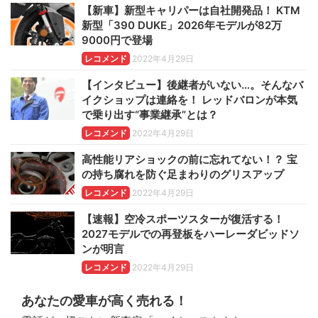
【新車】新型キャリパーは自社開発品！ KTM
新型「390 DUKE」2026年モデルが82万
9000円で登場
レコメンド
2022年4月29日
【インタビュー】後継者がいない…。そんなバ
イクショップは連絡を！ レッドバロンが本気
で乗り出す“事業継承”とは？
レコメンド
2022年4月29日
高性能リアショックの前に忘れてない！？ 宝
の持ち腐れを防ぐ足まわりのグリスアップ
レコメンド
2022年4月29日
【速報】空冷スポーツスターが復活する！
2027モデルでの再登板をハーレーダビッドソ
ンが明言
レコメンド
2022年4月29日
あなたの愛車が高く売れる！