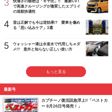
3
快適さの秘密は「ギヤ比」!! 最新CVT
で高速クルージングが激変したエブリイ
の巡航快適性
4
昔は正解でも今は逆効果!? 愛車を傷め
る「思い込みケア」3選
5
ウォッシャー液は水道水で代用しちゃダ
メ!? 意外と知らない正しい使い方
もっと見る
最新号
カプチーノ復活説急浮上!!「ベストカ
ー 8月26日号発売！」