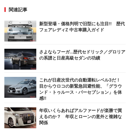
関連記事
新型登場・価格判明で旧型にも注目!! 歴代
フェアレディZ 中古車購入ガイド
さよならフーガ…歴代セドリック／グロリア
の系譜と日産高級セダンの功績
これが日産次世代の自動運転レベル3だ！
目からウロコの新緊急回避性能、「グラウ
ンド・トゥルース・パーセプション」を体
感!!
年収いくらあればアルファードが楽勝で買
えるのか？ 年収とローンの意外と複雑な
関係