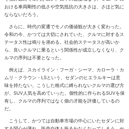
おける車両剛性の低さや空気抵抗の大きさは、さほど気に
ならないだろう。
さらに、時代の変遷でモノの価値観が大きく変わった。
令和の今、かつては大切にされていた、クルマに対するス
テータス性は鳴りを潜める。社会的ステータスが高いか
ら、良いクルマに乗るという関係性が成立しなくなり、ク
ルマの序列は不要となった。
例えば、スカイライン・フーガ・シーマ、カローラ・カ
ムリ・クラウン・LSという、セダンのヒエラルキーは意
味を持たない。こうした格式に縛られないクルマの選び方
が、SUV人気を高めていった。個性的に作られるSUVを保
有し、クルマの序列ではなく個の才能を評価しているの
だ。
こうして、かつては自動車市場の中心にいたセダンに対
する関心が薄れ、販売自体も振るわなくなってしまう。セ