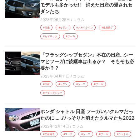
モデルも多かった!! 消えた日産の愛されセ
ダンたち
2023年06月25日
/
コラム
#日産
#セダン
#スカイライン
#生産終了
#セドリック
#フーガ
「フラッグシップセダン」不在の日産…シー
マとフーガに後継車は出るか？ そもそも必
要か？？
2023年04月11日
/
コラム
#日産
#セダン
#シーマ
#フーガ
#フラッグシップ
ホンダ シャトル 日産 フーガいいクルマだっ
たのに……ひっそりと消えたクルマたち2022
2022年12月14日
/
コラム
#生産終了
#マーチ
#シーマ
#フーガ
#シャトル