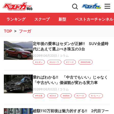
自動車情報誌「ベストカー」
Club
ランキング
スクープ
新型
ベストカーチャンネル
TOP
>
フーガ
定年後の愛車はセダンが正解!! SUV全盛時
代にあえて選ぶべき珠玉の3台
2026年06月23日
/
コラム
#セダン
#カローラ
#フーガ
#MAZDA6
乗ればわかる!! 「中古でもいい」じゃなく
「中古がいい」価値観が変わる実力車
2026年06月02日
/
コラム
#中古車
#CX-8
#MIRAI
#フーガ
#バレーノ
総額110万前後は魅力的すぎる!! 2代目フー