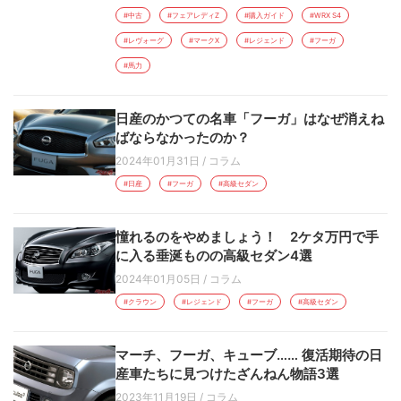
#中古
#フェアレディZ
#購入ガイド
#WRX S4
#レヴォーグ
#マークX
#レジェンド
#フーガ
#馬力
日産のかつての名車「フーガ」はなぜ消えね
ばならなかったのか？
2024年01月31日
/
コラム
#日産
#フーガ
#高級セダン
憧れるのをやめましょう！ 2ケタ万円で手
に入る垂涎ものの高級セダン4選
2024年01月05日
/
コラム
#クラウン
#レジェンド
#フーガ
#高級セダン
マーチ、フーガ、キューブ…… 復活期待の日
産車たちに見つけたざんねん物語3選
2023年11月19日
/
コラム