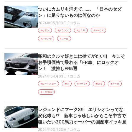
ついにカムリも消えて……。 「日本のセダ
ン」に足りないものは何なのか
2024年05月03日
/
コラム
#セダン
#クラウン
#カムリ
#マークX
#アテンザ
#フーガ
昭和のクルマ好きには捨てがたい!! 今こそ
お手頃価格で乗れる「FR車」にロックオ
ン！ 激推しFR5選
2024年04月03日
/
コラム
#ロードスター
#FR
#マークX
#RX-8
#フーガ
#トヨタ86
レジェンドにマークX!! エリシオンってな
変化球も!? 新車じゃ珍しいからこそ中古で
狙いたい300馬力オーバーの国産車イッキ見
2024年03月23日
/
コラム