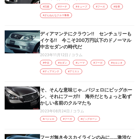
#日産
#マーチ
#キューブ
#フーガ
#珍車
#ざんねんなクルマ事典
ディアマンテにクラウン!! センチュリーも
イケる!! 今こそ200万円以下のドノーマル
中古セダンの時代だ
2023年11月12日
/
コラム
#中古
#セダン
#シーマ
#フーガ
#セルシオ
#ディアマンテ
#アリスト
そ、そんな意味じゃ…パジェロにビッグホー
ン、それにフーガ!! 海外だとちょっと恥ず
かしい名前のクルマたち
2023年08月24日
/
コラム
#パジェロ
#フーガ
#ビッグホーン
フーガ無き今スカイラインのみに……激渋な