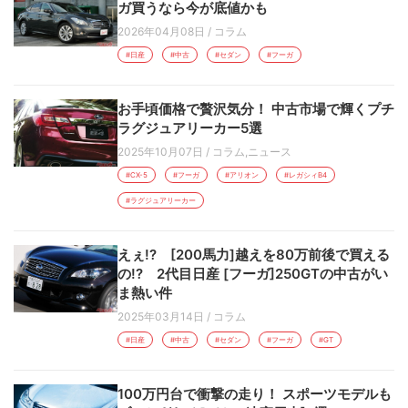
ガ買うなら今が底値かも
2026年04月08日
/
コラム
#日産
#中古
#セダン
#フーガ
お手頃価格で贅沢気分！ 中古市場で輝くプチ
ラグジュアリーカー5選
2025年10月07日
/
コラム
,
ニュース
#CX-5
#フーガ
#アリオン
#レガシィB4
#ラグジュアリーカー
えぇ!? [200馬力]越えを80万前後で買える
の!? 2代目日産 [フーガ]250GTの中古がい
ま熱い件
2025年03月14日
/
コラム
#日産
#中古
#セダン
#フーガ
#GT
100万円台で衝撃の走り！ スポーツモデルも