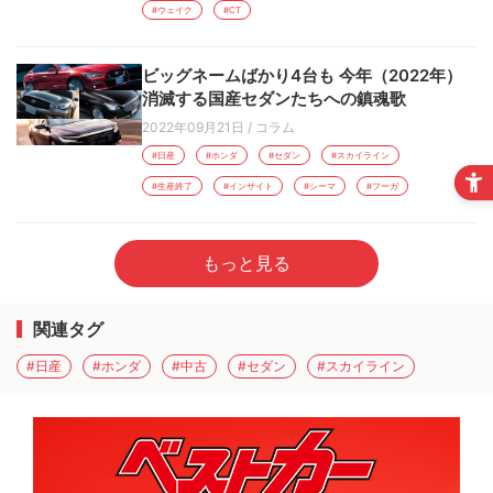
#ウェイク
#CT
ビッグネームばかり4台も 今年（2022年）
消滅する国産セダンたちへの鎮魂歌
2022年09月21日
/
コラム
#日産
#ホンダ
#セダン
#スカイライン
#生産終了
#インサイト
#シーマ
#フーガ
もっと見る
関連タグ
#日産
#ホンダ
#中古
#セダン
#スカイライン