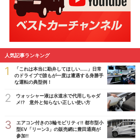
人気記事ランキング
1
「これは本当に勘弁してほしい……」日常
のドライブで誰もが一度は遭遇する身勝手
な運転の典型例！
2
ウォッシャー液は水道水で代用しちゃダ
メ!? 意外と知らない正しい使い方
3
エアコン付きの3輪モビリティ!! 都市型小
型EV「リーン3」の販売網に豊田通商が
参加!!