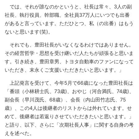
では、それが誰なのかというと、社長は常々、3人の副
社長、執行役員、幹部職、全社員37万人にいつでも出番
があると言っています。ただひとつ、私（の出番）はもう
ないと思います(笑)。
それでも、豊田社長がいなくなるわけではありません。
その経営哲学・思想を受け継いだ人たちが頑張ると思いま
す。引き続き、豊田章男、トヨタ自動車のファンになって
いただき、末永くご支援いただきたいと思います。」
上記発言を受けて、今年5月で66歳になった豊田社長は
「番頭（小林耕士氏、73歳)、おやじ（河合満氏、74歳)、
副会長（早川茂氏、68歳）、会長（内山田竹志氏、75
歳）、この4人は後継者のリストからは外れています。せ
めて、後継者は若返りさせていただきたいと思います。」
と語り、以下、さらに「次期社長人事」に関する自身の考
えを述べた。