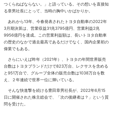
つくらねばならない。」と語っている。その想いを直接知
る章男社長にとって、当時の胸中いかばかりか。
あれから13年、今春発表されたトヨタ自動車の2022年
3月期決算は、営業収益31兆3795億円、営業利益2兆
9956億円を達成。この営業利益額は、長いトヨタ自動車
の歴史のなかで過去最高であるだけでなく、国内企業初の
偉業でもある。
さらにいえば昨年（2021年）、トヨタの年間世界販売
台数はトヨタブランドだけで823万台、レクサスを含める
と951万台で、グループ全体の販売台数は1038万台を数
え、２年連続で世界一位に輝いている。
そんな快進撃を続ける豊田章男社長が、2022年6月15
日に開催された株主総会で、「次の後継者は？」という質
問を受けた。