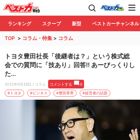
自動車情報誌「ベストカー」
Club
ランキング
スクープ
新型
ベストカーチャンネル
TOP
>
コラム・特集
>
コラム
トヨタ豊田社長「後継者は？」という株式総
会での質問に「技あり」回答!! あーびっくりし
た…
2022年6月29日
/ コラム
コメントする
0
#トヨタ
#ビジネス
#豊田章男
#経営者の話題