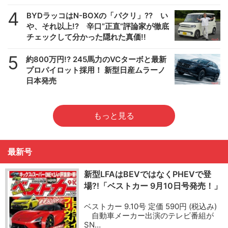
4
BYDラッコはN-BOXの「パクリ」?? い
や、それ以上!? 辛口”正直”評論家が徹底
チェックして分かった隠れた真価!!
5
約800万円!? 245馬力のVCターボと最新
プロパイロット採用！ 新型日産ムラーノ
日本発売
もっと見る
最新号
新型LFAはBEVではなくPHEVで登
場?!「ベストカー 9月10日号発売！」
ベストカー 9.10号 定価 590円 (税込み)
自動車メーカー出演のテレビ番組が
SN…