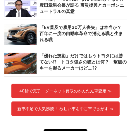
豊田章男会長が語る 震災復興とカーボンニ
ュートラルの真意
「EV普及で雇用30万人喪失」は本当か？
百年に一度の自動車革命で消える職と生ま
れる職
「優れた技術」だけではもうトヨタには勝
てない!? トヨタ強さの礎とは何？ 撃破の
キーを握るメーカーはどこ??
40秒で完了！グーネット買取のかんたん車査定 ≫
新車不足で人気沸騰！ 欲しい車を中古車でさがす ≫