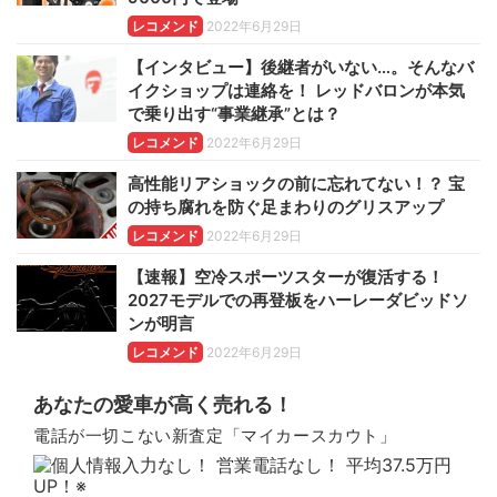
レコメンド
2022年6月29日
【インタビュー】後継者がいない…。そんなバ
イクショップは連絡を！ レッドバロンが本気
で乗り出す“事業継承”とは？
レコメンド
2022年6月29日
高性能リアショックの前に忘れてない！？ 宝
の持ち腐れを防ぐ足まわりのグリスアップ
レコメンド
2022年6月29日
【速報】空冷スポーツスターが復活する！
2027モデルでの再登板をハーレーダビッドソ
ンが明言
レコメンド
2022年6月29日
あなたの愛車が高く売れる！
電話が一切こない新査定「マイカースカウト」