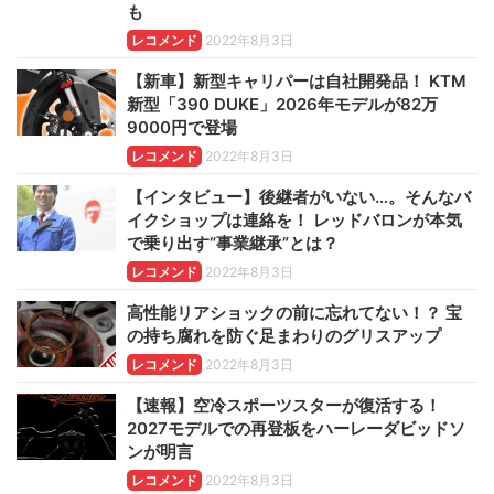
も
レコメンド
2022年8月3日
【新車】新型キャリパーは自社開発品！ KTM
新型「390 DUKE」2026年モデルが82万
9000円で登場
レコメンド
2022年8月3日
【インタビュー】後継者がいない…。そんなバ
イクショップは連絡を！ レッドバロンが本気
で乗り出す“事業継承”とは？
レコメンド
2022年8月3日
高性能リアショックの前に忘れてない！？ 宝
の持ち腐れを防ぐ足まわりのグリスアップ
レコメンド
2022年8月3日
【速報】空冷スポーツスターが復活する！
2027モデルでの再登板をハーレーダビッドソ
ンが明言
レコメンド
2022年8月3日