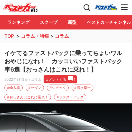
自動車情報誌「ベストカー」
Club
ランキング
スクープ
新型
ベストカーチャンネル
TOP
>
コラム・特集
>
コラム
イケてるファストバックに乗ってちょいワル
おやじになれ！ カッコいいファストバック
車6選【おっさんはこれに乗れ！】
2022年8月3日
/ コラム
コメントする
1
#輸入車
#セダン
#シビック
#清水草一
#おっさんはこれに乗れ！
#ファストバック