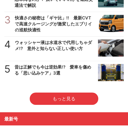
通法で解説
3
快適さの秘密は「ギヤ比」!! 最新CVT
で高速クルージングが激変したエブリイ
の巡航快適性
4
ウォッシャー液は水道水で代用しちゃダ
メ!? 意外と知らない正しい使い方
5
昔は正解でも今は逆効果!? 愛車を傷め
る「思い込みケア」3選
もっと見る
最新号