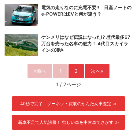
電気の走りなのに充電不要!! 日産ノートの
e-POWERはEVと何が違う？
ケンメリはなぜ伝説になった!? 歴代最多67
万台を売った名車の魅力！ 4代目スカイラ
インの凄さ
«前へ
1
2
次へ»
1
/
2ページ
40秒で完了！グーネット買取のかんたん車査定 ≫
新車不足で人気沸騰！ 欲しい車を中古車でさがす ≫