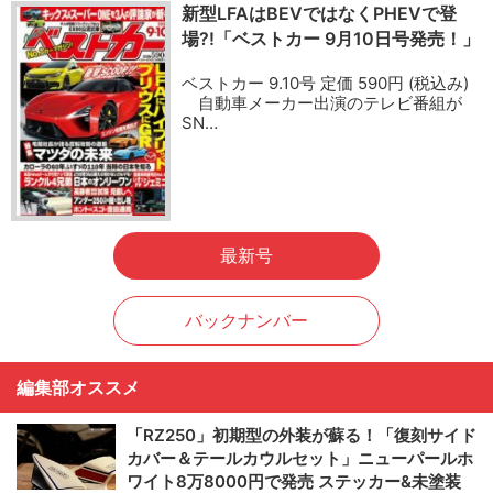
新型LFAはBEVではなくPHEVで登
場?!「ベストカー 9月10日号発売！」
ベストカー 9.10号 定価 590円 (税込み)
自動車メーカー出演のテレビ番組が
SN…
最新号
バックナンバー
編集部オススメ
「RZ250」初期型の外装が蘇る！「復刻サイド
カバー＆テールカウルセット」ニューパールホ
ワイト8万8000円で発売 ステッカー&未塗装