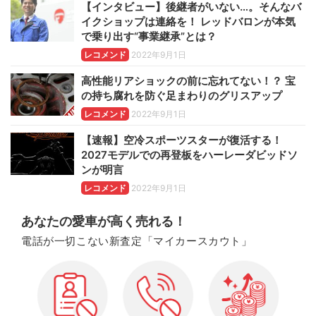
【インタビュー】後継者がいない…。そんなバ
イクショップは連絡を！ レッドバロンが本気
で乗り出す“事業継承”とは？
レコメンド
2022年9月1日
高性能リアショックの前に忘れてない！？ 宝
の持ち腐れを防ぐ足まわりのグリスアップ
レコメンド
2022年9月1日
【速報】空冷スポーツスターが復活する！
2027モデルでの再登板をハーレーダビッドソ
ンが明言
レコメンド
2022年9月1日
あなたの愛車が高く売れる！
電話が一切こない新査定「マイカースカウト」