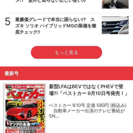
メ!? 意外と知らない正しい使い方
5
最廉価グレードで本当に困らない!? ス
ズキ ソリオ ハイブリッドMGの装備を徹
底チェック!!
もっと見る
最新号
新型LFAはBEVではなくPHEVで登
場?!「ベストカー 9月10日号発売！」
ベストカー 9.10号 定価 590円 (税込み)
自動車メーカー出演のテレビ番組が
SN…