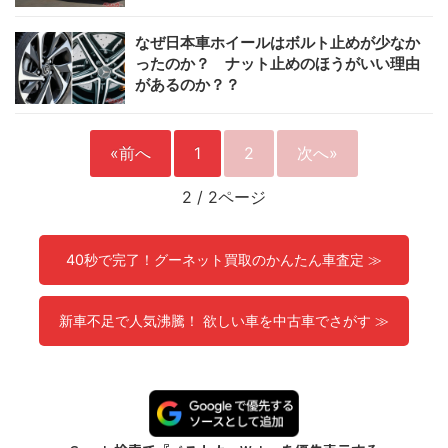
なぜ日本車ホイールはボルト止めが少なか
ったのか？ ナット止めのほうがいい理由
があるのか？？
«前へ
1
2
次へ»
2
/
2ページ
40秒で完了！グーネット買取のかんたん車査定 ≫
新車不足で人気沸騰！ 欲しい車を中古車でさがす ≫