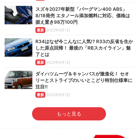
スズキ2027年新型「バーグマン400 ABS」
8/18発売 エタノール添加燃料に対応、価格は
据え置き98万100円
最新
2022年9月1日
R34はなぜ今こんなに人気!? R33の反省を生か
した原点回帰！ 最後の「RBスカイライン」魅
了とは
最新
2022年9月1日
ダイハツムーヴ＆キャンバスが激進化！ セオ
リーとストライプのいいとこどり特別仕様車に
注目!!
最新
2022年9月1日
もっと見る