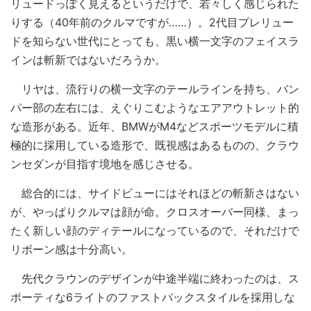
リュードっぽく見えるというだけで、若々しく感じられた
りする（40年前のクルマですが……）。2代目プレリュー
ドを知らない世代にとっても、黒い横一文字のフェイスラ
インは斬新ではないだろうか。
リヤは、流行りの横一文字のテールラインを持ち、バン
パー部の左右には、えぐりこむようなエアアウトレット的
な造形がある。近年、BMWがM4などスポーツモデルに積
極的に採用している造形で、既視感はあるものの、クラウ
ンセダンが目指す境地を感じさせる。
総合的には、サイドビューにはそれほどの斬新さはない
が、やっぱりクルマは顔が命。クロスオーバー同様、まっ
たく新しい顔のディテールになっているので、それだけで
リボーン感は十分高い。
先代クラウンのデザインが中途半端に終わったのは、ス
ポーティな6ライトのファストバックスタイルを採用しな