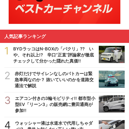
人気記事ランキング
1
BYDラッコはN-BOXの「パクリ」?? い
や、それ以上!? 辛口”正直”評論家が徹底
チェックして分かった隠れた真価!!
2
赤灯だけでサイレンなしのパトカーは緊
急車両なのか？ 抜いていいのかを道路交
通法で解説
3
エアコン付きの3輪モビリティ!! 都市型小
型EV「リーン3」の販売網に豊田通商が
参加!!
4
ウォッシャー液は水道水で代用しちゃダ