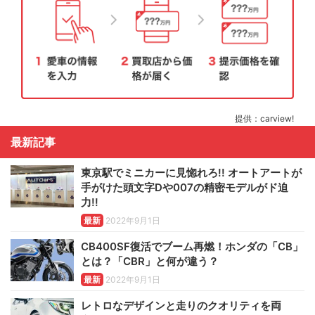
提供：carview!
最新記事
東京駅でミニカーに見惚れろ!! オートアートが
手がけた頭文字Dや007の精密モデルがド迫
力!!
最新
2022年9月1日
CB400SF復活でブーム再燃！ホンダの「CB」
とは？「CBR」と何が違う？
最新
2022年9月1日
レトロなデザインと走りのクオリティを両