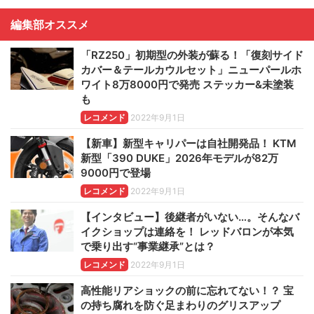
編集部オススメ
「RZ250」初期型の外装が蘇る！「復刻サイド
カバー＆テールカウルセット」ニューパールホ
ワイト8万8000円で発売 ステッカー&未塗装
も
レコメンド
2022年9月1日
【新車】新型キャリパーは自社開発品！ KTM
新型「390 DUKE」2026年モデルが82万
9000円で登場
レコメンド
2022年9月1日
【インタビュー】後継者がいない…。そんなバ
イクショップは連絡を！ レッドバロンが本気
で乗り出す“事業継承”とは？
レコメンド
2022年9月1日
高性能リアショックの前に忘れてない！？ 宝
の持ち腐れを防ぐ足まわりのグリスアップ