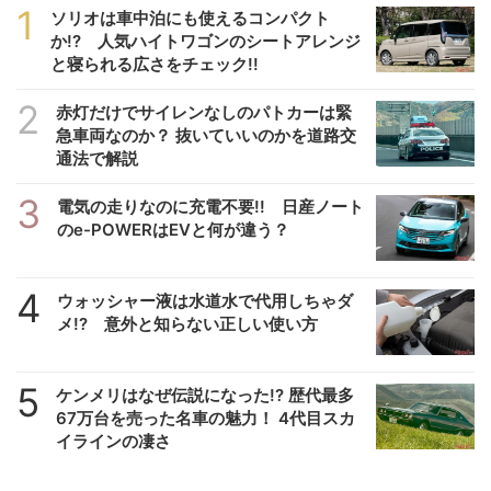
1
ソリオは車中泊にも使えるコンパクト
か!? 人気ハイトワゴンのシートアレンジ
と寝られる広さをチェック!!
2
赤灯だけでサイレンなしのパトカーは緊
急車両なのか？ 抜いていいのかを道路交
通法で解説
3
電気の走りなのに充電不要!! 日産ノート
のe-POWERはEVと何が違う？
4
ウォッシャー液は水道水で代用しちゃダ
メ!? 意外と知らない正しい使い方
5
ケンメリはなぜ伝説になった!? 歴代最多
67万台を売った名車の魅力！ 4代目スカ
イラインの凄さ