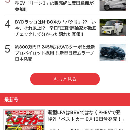
型EV「リーン3」の販売網に豊田通商が
参加!!
4
BYDラッコはN-BOXの「パクリ」?? い
や、それ以上!? 辛口”正直”評論家が徹底
チェックして分かった隠れた真価!!
5
約800万円!? 245馬力のVCターボと最新
プロパイロット採用！ 新型日産ムラーノ
日本発売
もっと見る
最新号
新型LFAはBEVではなくPHEVで登
場?!「ベストカー 9月10日号発売！」