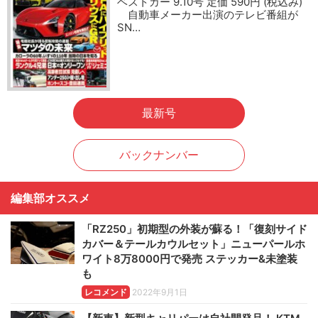
ベストカー 9.10号 定価 590円 (税込み)
自動車メーカー出演のテレビ番組が
SN…
最新号
バックナンバー
編集部オススメ
「RZ250」初期型の外装が蘇る！「復刻サイド
カバー＆テールカウルセット」ニューパールホ
ワイト8万8000円で発売 ステッカー&未塗装
も
レコメンド
2022年9月1日