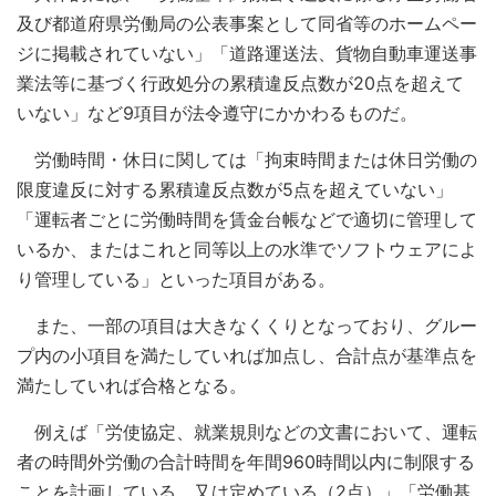
及び都道府県労働局の公表事案として同省等のホームペー
ジに掲載されていない」「道路運送法、貨物自動車運送事
業法等に基づく行政処分の累積違反点数が20点を超えて
いない」など9項目が法令遵守にかかわるものだ。
労働時間・休日に関しては「拘束時間または休日労働の
限度違反に対する累積違反点数が5点を超えていない」
「運転者ごとに労働時間を賃金台帳などで適切に管理して
いるか、またはこれと同等以上の水準でソフトウェアによ
り管理している」といった項目がある。
また、一部の項目は大きなくくりとなっており、グルー
プ内の小項目を満たしていれば加点し、合計点が基準点を
満たしていれば合格となる。
例えば「労使協定、就業規則などの文書において、運転
者の時間外労働の合計時間を年間960時間以内に制限する
ことを計画している、又は定めている（2点）」「労働基