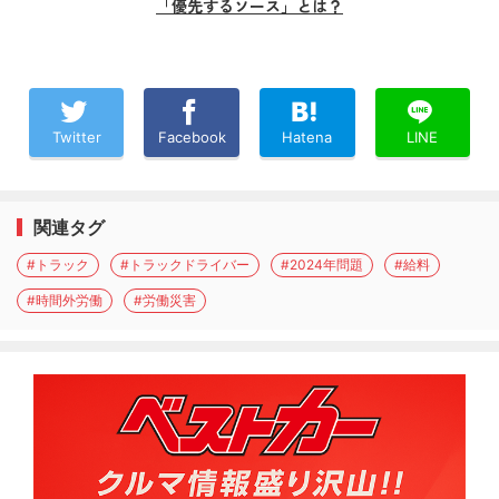
「優先するソース」とは？
Twitter
Facebook
Hatena
LINE
関連タグ
#トラック
#トラックドライバー
#2024年問題
#給料
#時間外労働
#労働災害