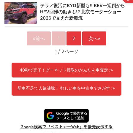
テラノ復活にBYD新型も!! BEV一辺倒から
HEV回帰の動きも!? 北京モーターショー
2026で見えた新潮流
«前へ
1
2
次へ»
1
/
2ページ
40秒で完了！グーネット買取のかんたん車査定 ≫
新車不足で人気沸騰！ 欲しい車を中古車でさがす ≫
Google検索で『ベストカーWeb』を優先表示する