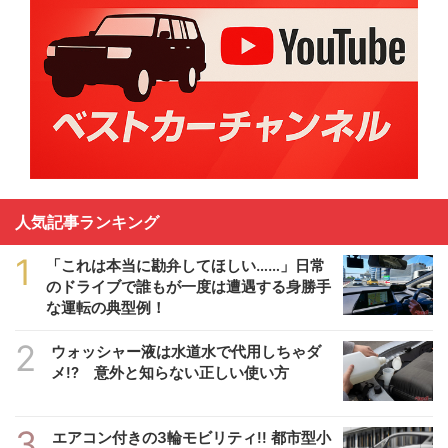
人気記事ランキング
1
「これは本当に勘弁してほしい……」日常
のドライブで誰もが一度は遭遇する身勝手
な運転の典型例！
2
ウォッシャー液は水道水で代用しちゃダ
メ!? 意外と知らない正しい使い方
3
エアコン付きの3輪モビリティ!! 都市型小