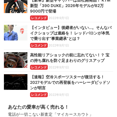
【新車】新型キャリパーは自社開発品！ KTM
新型「390 DUKE」2026年モデルが82万
9000円で登場
レコメンド
2022年9月1日
【インタビュー】後継者がいない…。そんなバ
イクショップは連絡を！ レッドバロンが本気
で乗り出す“事業継承”とは？
レコメンド
2022年9月1日
高性能リアショックの前に忘れてない！？ 宝
の持ち腐れを防ぐ足まわりのグリスアップ
レコメンド
2022年9月1日
【速報】空冷スポーツスターが復活する！
2027モデルでの再登板をハーレーダビッドソ
ンが明言
レコメンド
2022年9月1日
あなたの愛車が高く売れる！
電話が一切こない新査定「マイカースカウト」