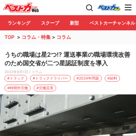
自動車情報誌「ベストカー」
Club
ランキング
スクープ
新型
ベストカーチャンネル
TOP
>
コラム・特集
>
コラム
うちの職場は星2つ!? 運送事業の職場環境改善
のため国交省が二つ星認証制度を導入
2022年9月1日
/ コラム
#トラック
#トラックドライバー
#2024年問題
#給料
#時間外労働
#労働災害