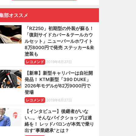
集部オススメ
「RZ250」初期型の外装が蘇る！
「復刻サイドカバー＆テールカウ
ルセット」ニューパールホワイト
8万8000円で発売 ステッカー&未
塗装も
レコメンド
2019年6月27日
【新車】新型キャリパーは自社開
発品！ KTM新型「390 DUKE」
2026年モデルが82万9000円で
登場
レコメンド
2019年6月27日
【インタビュー】後継者がいな
い…。そんなバイクショップは連
絡を！ レッドバロンが本気で乗り
出す“事業継承”とは？