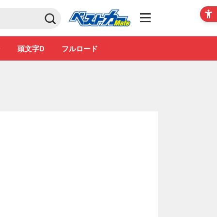
Club
ン
頭文字D
フルロード