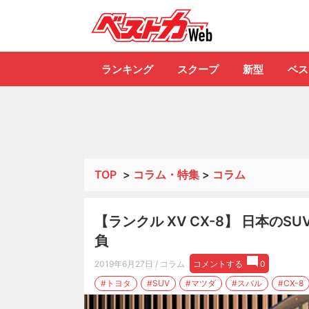
自動車情報誌「ベ
ランキング
スクープ
新型
ベス
TOP
>
コラム・特集
>
コラム
【ランクル XV CX-8】 日本の
負
2019年6月27日
/ コラム
コメントする
0
#トヨタ
#SUV
#マツダ
#スバル
#CX-8