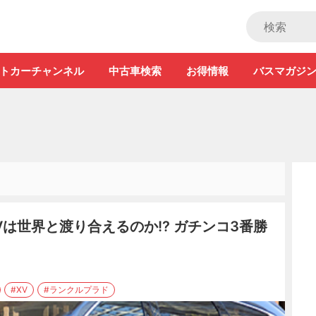
ストカー」
トカーチャンネル
中古車検索
お得情報
バスマガジ
SUVは世界と渡り合えるのか!? ガチンコ3番勝
#XV
#ランクルプラド