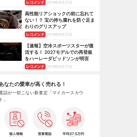
レコメンド
2019年6月27日
高性能リアショックの前に忘れて
ない！？ 宝の持ち腐れを防ぐ足ま
わりのグリスアップ
レコメンド
2019年6月27日
【速報】空冷スポーツスターが復
活する！ 2027モデルでの再登板
をハーレーダビッドソンが明言
レコメンド
2019年6月27日
あなたの愛車が高く売れる！
電話が一切こない新査定「マイカースカウ
ト」