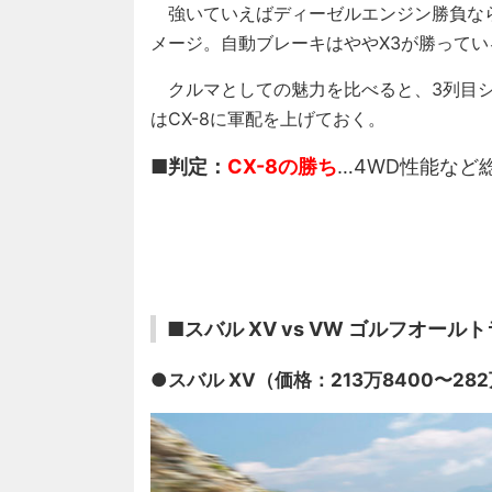
強いていえばディーゼルエンジン勝負ならC
メージ。自動ブレーキはややX3が勝ってい
クルマとしての魅力を比べると、3列目シ
はCX-8に軍配を上げておく。
■判定：
CX-8の勝ち
…4WD性能など総
■スバル XV vs VW ゴルフオール
●スバル XV（価格：213万8400〜282