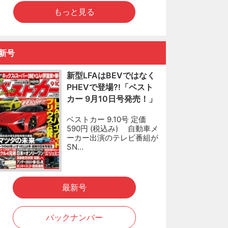
もっと見る
新号
新型LFAはBEVではなく
PHEVで登場?!「ベスト
カー 9月10日号発売！」
ベストカー 9.10号 定価
590円 (税込み) 自動車メ
ーカー出演のテレビ番組が
SN…
最新号
バックナンバー