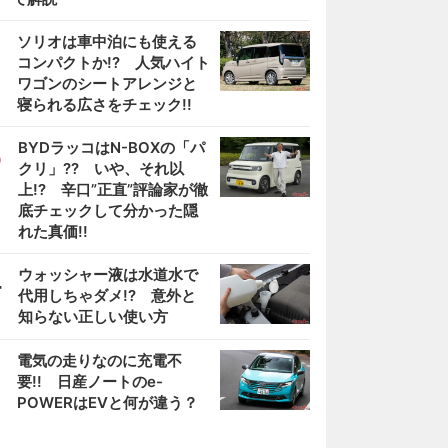
2
ソリオは車中泊にも使える
コンパクトか!? 人気ハイト
ワゴンのシートアレンジと
寝られる広さをチェック!!
3
BYDラッコはN-BOXの「パ
クリ」?? いや、それ以
上!? 辛口”正直”評論家が徹
底チェックして分かった隠
れた真価!!
4
ウォッシャー液は水道水で
代用しちゃダメ!? 意外と
知らない正しい使い方
5
電気の走りなのに充電不
要!! 日産ノートのe-
POWERはEVと何が違う？